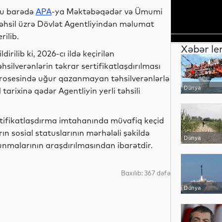
u barədə
APA
-ya Məktəbəqədər və Ümumi
əhsil üzrə Dövlət Agentliyindən məlumat
erilib.
Xəbər le
ildirilib ki, 2026-cı ildə keçirilən
əhsilverənlərin təkrar sertifikatlaşdırılması
rosesində uğur qazanmayan təhsilverənlərlə
Dünya
 tarixinə qədər Agentliyin yerli təhsili
tifikatlaşdırma imtahanında müvafiq keçid
rın sosial statuslarının mərhələli şəkildə
Dünya
olunmalarının araşdırılmasından ibarətdir.
Baxılıb: 367 dəfə
Dünya