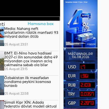
nti
Hamısına bax
Media: Nəhəng neft
şirkətlərinin rüblük mənfəəti 93
milyard dolları ötüb
05 Avqust 23:51
BMT: El-Nino hava hadisəsi
MƏZƏNNƏLƏR
2027-ci ilin sonunadək daha 49
06.08.2026
milyondan çox insanın aclıq
çəkməsinə səbəb ola bilər
1.7
05 Avqust 23:15
1.961
Özbəkistan ilk məsafədən
zondlama peykini kosmosa
2.1031
buraxıb
05 Avqust 22:58
0.0357
Şimali Kipr XİN: Adada
2.2873
federativ dövlət modeli aktual