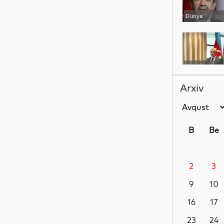
Dünya
YAP xəbərləri
Arxiv
İdman
B
Be
2
3
Dünya
9
10
16
17
İqtisadiyyat
23
24