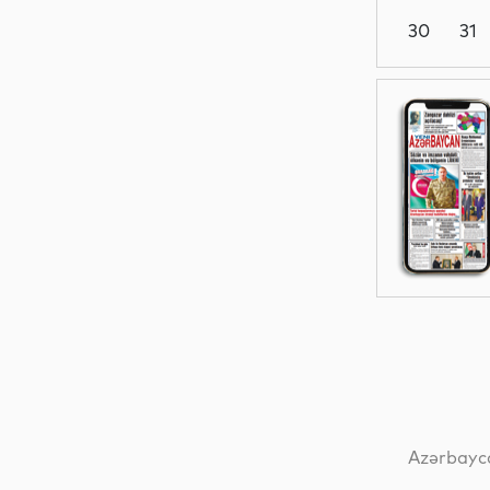
30
31
Dünya
Elm
İqtisadiyyat
Dünya
Azərbayca