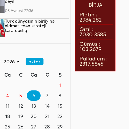
deyil
BİRJA
05 Avqust 22:36
Platin :
2984.282
Türk dünyasının birliyinə
xidmət edən strateji
Qızıl :
tərəfdaşlıq
7030.3585
05 Avqust 22:23
Gümüş :
103.2679
“Qarabağ” “Dinamo” ilə oyun
üçün Polşaya yola düşüb
Palladium :
2317.5845
05 Avqust 22:19
Ça
Ç
Ca
C
Ş
Pit Heqset ABŞ Silahlı
Qüvvələrinin əsas sursat
1
ehtiyatlarının tükəndiyini
təkzib edib
4
5
6
7
8
05 Avqust 21:57
11
12
13
14
15
Qızılın qiyməti 4200 dolları
ötüb
18
19
20
21
22
25
26
27
28
29
05 Avqust 21:37