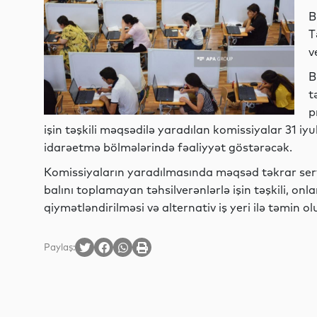
B
T
v
B
t
p
işin təşkili məqsədilə yaradılan komissiyalar 31 iyul
idarəetmə bölmələrində fəaliyyət göstərəcək.
Komissiyaların yaradılmasında məqsəd təkrar ser
balını toplamayan təhsilverənlərlə işin təşkili, onla
qiymətləndirilməsi və alternativ iş yeri ilə təmin 
Paylaş: