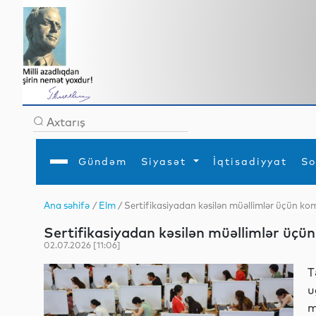
Gündəm
Siyasət
İqtisadiyyat
So
Ana səhifə
/
Elm
/ Sertifikasiyadan kəsilən müəllimlər üçün kom
Ana səhifə
Ədəbiyyat
Siyasət
Sosial
Dün
Sertifikasiyadan kəsilən müəllimlər üçün
Gündəm
MEDİA
Xarici siyasət
Turizm
İqtisadiyyat
Daxili siyasət
Elm
02.07.2026 [11:06]
YAP
Din
Analitika
Hadisə
T
Mədəniyyət
Diaspor
u
Müsahibə
m