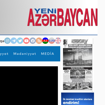
qə
AZ
RU
EN
yyat
Mədəniyyət
MEDİA
×