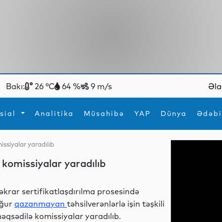
Bakı:
26 °C
64 %
9 m/s
Əla
sial
Analitika
Müsahibə
YAP
Dünya
Ədəbi
issiyalar yaradılıb
ya
İdman
Maraqlı
 komissiyalar yaradılıb
İdman
Yeni texnologiyalar
əkrar sertifikatlaşdırılma prosesində
ğur
qazanmayan
təhsilverənlərlə işin təşkili
əqsədilə komissiyalar yaradılıb.