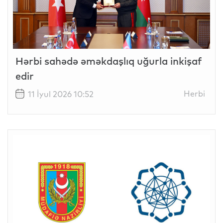
Hərbi sahədə əməkdaşlıq uğurla inkişaf
edir
Herbi
11 İyul 2026 10:52