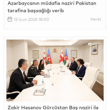
Azərbaycanın müdafiə naziri Pakistan
tərəfinə başsağlığı verib
Herbi
15 İyun 2026 18:00
Zakir Həsənov Gürcüstan Baş naziri ilə