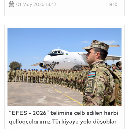
Herbi
01 May 2026 13:47
“EFES - 2026” təliminə cəlb edilən hərbi
qulluqçularımız Türkiyəyə yola düşüblər