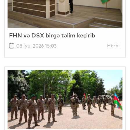
FHN və DSX birgə təlim keçirib
Herbi
08 İyul 2026 15:03