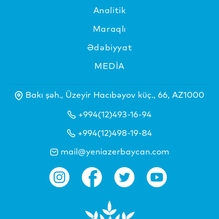
Analitik
Maraqlı
Ədəbiyyat
MEDİA
Bakı şəh., Üzeyir Hacıbəyov küç., 66, AZ1000
+994(12)493-16-94
+994(12)498-19-84
mail@yeniazerbaycan.com