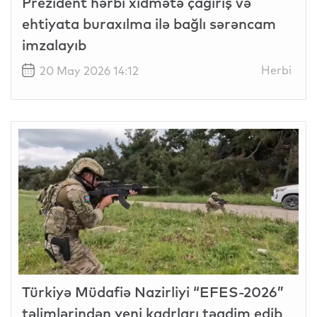
Prezident hərbi xidmətə çağırış və
ehtiyata buraxılma ilə bağlı sərəncam
imzalayıb
Herbi
20 May 2026 14:12
Türkiyə Müdafiə Nazirliyi “EFES-2026”
təlimlərindən yeni kadrları təqdim edib