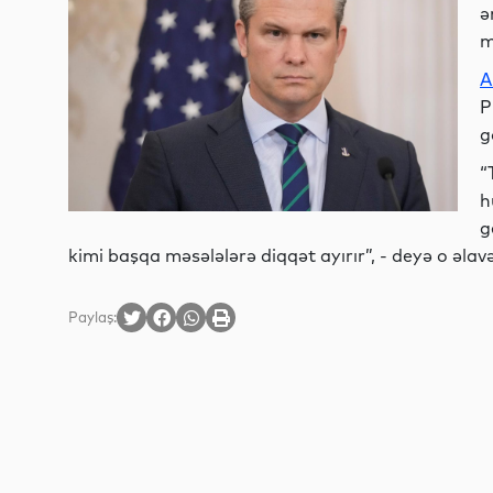
ə
m
A
P
g
“
h
g
kimi başqa məsələlərə diqqət ayırır”, - deyə o əlavə
Paylaş: