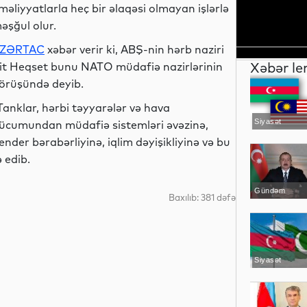
məliyyatlarla heç bir əlaqəsi olmayan işlərlə
əşğul olur.
ZƏRTAC
xəbər verir ki, ABŞ-nin hərb naziri
Xəbər le
it Heqset bunu NATO müdafiə nazirlərinin
örüşündə deyib.
Tanklar, hərbi təyyarələr və hava
Siyasət
ücumundan müdafiə sistemləri əvəzinə,
ender bərabərliyinə, iqlim dəyişikliyinə və bu
 edib.
Gündəm
Baxılıb: 381 dəfə
Siyasət