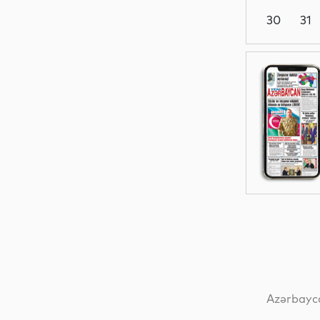
30
31
Sosial
MEDİA
MEDİA
Dünya
Azərbayca