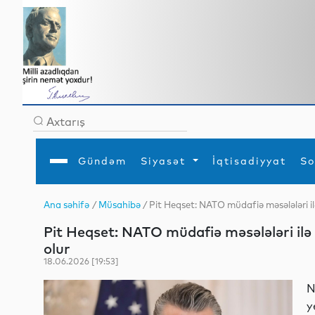
Gündəm
Siyasət
İqtisadiyyat
So
Ana səhifə
/
Müsahibə
/ Pit Heqset: NATO müdafiə məsələləri ilə
Ana səhifə
Ədəbiyyat
Siyasət
Sosial
Dün
Pit Heqset: NATO müdafiə məsələləri ilə 
Gündəm
MEDİA
Xarici siyasət
Turizm
İqtisadiyyat
Daxili siyasət
Elm
olur
YAP
Din
18.06.2026 [19:53]
Analitika
Hadisə
Mədəniyyət
Diaspor
N
Müsahibə
y