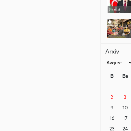
Siyasət
Dünya
Arxiv
Siyasət
B
Be
2
3
MEDİA
9
10
16
17
Siyasət
23
24