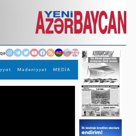
qə
AZ
RU
EN
yyat
Mədəniyyət
MEDİA
×