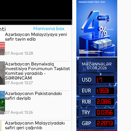
nti
Hamısına bax
Azərbaycan Malayziyaya yeni
səfir təyin edib
07 Avqust 13:28
Azərbaycan Beynəlxalq
MƏZƏNNƏLƏR
07.08.2026
İnvestisiya Forumunun Təşkilat
Komitəsi yaradılıb -
SƏRƏNCAM
1.7
07 Avqust 13:27
1.9591
Azərbaycanın Pakistandakı
səfiri dəyişib
2.0816
0.0356
07 Avqust 13:26
Azərbaycanın Malayziyadakı
2.2873
səfiri geri çağırılıb