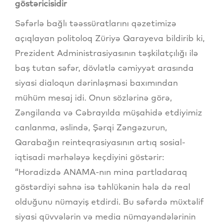
göstəricisidir
Səfərlə bağlı təəssüratlarını qəzetimizə
açıqlayan politoloq Züriyə Qarayeva bildirib ki,
Prezident Administrasiyasının təşkilatçılığı ilə
baş tutan səfər, dövlətlə cəmiyyət arasında
siyasi dialoqun dərinləşməsi baxımından
mühüm mesaj idi. Onun sözlərinə görə,
Zəngilanda və Cəbrayılda müşahidə etdiyimiz
canlanma, əslində, Şərqi Zəngəzurun,
Qarabağın reinteqrasiyasının artıq sosial-
iqtisadi mərhələyə keçdiyini göstərir:
“Horadizdə ANAMA-nın mina partladaraq
göstərdiyi səhnə isə təhlükənin hələ də real
olduğunu nümayiş etdirdi. Bu səfərdə müxtəlif
siyasi qüvvələrin və media nümayəndələrinin