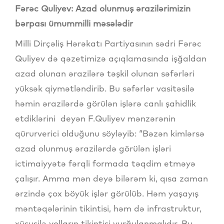
Fərəc Quliyev: Azad olunmuş ərazilərimizin
bərpası ümummilli məsələdir
Milli Dirçəliş Hərəkatı Partiyasının sədri Fərəc
Quliyev də qəzetimizə açıqlamasında işğaldan
azad olunan ərazilərə təşkil olunan səfərləri
yüksək qiymətləndirib. Bu səfərlər vasitəsilə
həmin ərazilərdə görülən işlərə canlı şahidlik
etdiklərini deyən F.Quliyev mənzərənin
qürurverici olduğunu söyləyib: “Bəzən kimlərsə
azad olunmuş ərazilərdə görülən işləri
ictimaiyyətə fərqli formada təqdim etməyə
çalışır. Amma mən deyə bilərəm ki, qısa zaman
ərzində çox böyük işlər görülüb. Həm yaşayış
məntəqələrinin tikintisi, həm də infrastruktur,
xüsusilə yolların tikintisi vurğulanmalıdır. Bu