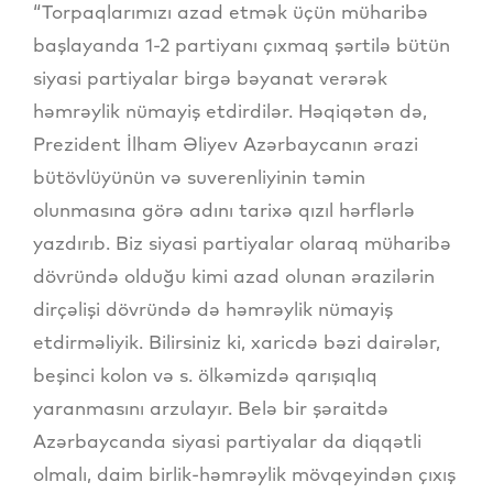
“Torpaqlarımızı azad etmək üçün müharibə
başlayanda 1-2 partiyanı çıxmaq şərtilə bütün
siyasi partiyalar birgə bəyanat verərək
həmrəylik nümayiş etdirdilər. Həqiqətən də,
Prezident İlham Əliyev Azərbaycanın ərazi
bütövlüyünün və suverenliyinin təmin
olunmasına görə adını tarixə qızıl hərflərlə
yazdırıb. Biz siyasi partiyalar olaraq müharibə
dövründə olduğu kimi azad olunan ərazilərin
dirçəlişi dövründə də həmrəylik nümayiş
etdirməliyik. Bilirsiniz ki, xaricdə bəzi dairələr,
beşinci kolon və s. ölkəmizdə qarışıqlıq
yaranmasını arzulayır. Belə bir şəraitdə
Azərbaycanda siyasi partiyalar da diqqətli
olmalı, daim birlik-həmrəylik mövqeyindən çıxış