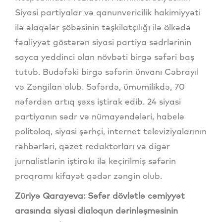
Siyasi partiyalar və qanunvericilik hakimiyyəti
ilə əlaqələr şöbəsinin təşkilatçılığı ilə ölkədə
fəaliyyət göstərən siyasi partiya sədrlərinin
sayca yeddinci olan növbəti birgə səfəri baş
tutub. Budəfəki birgə səfərin ünvanı Cəbrayıl
və Zəngilan olub. Səfərdə, ümumilikdə, 70
nəfərdən artıq şəxs iştirak edib. 24 siyasi
partiyanın sədr və nümayəndələri, habelə
politoloq, siyasi şərhçi, internet televiziyalarının
rəhbərləri, qəzet redaktorları və digər
jurnalistlərin iştirakı ilə keçirilmiş səfərin
proqramı kifayət qədər zəngin olub.
Züriyə Qarayeva: Səfər dövlətlə cəmiyyət
arasında siyasi dialoqun dərinləşməsinin