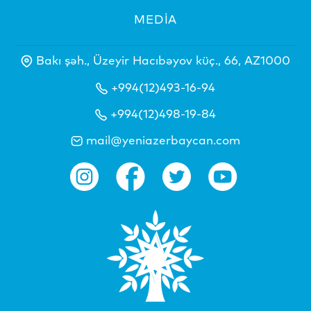
MEDİA
Bakı şəh., Üzeyir Hacıbəyov küç., 66, AZ1000
+994(12)493-16-94
+994(12)498-19-84
mail@yeniazerbaycan.com