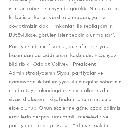
işlər ən müasir səviyyədə görülür. Nəzərə alaq
ki, bu işlər kənar yardım olmadan, yalnız
dövlətimizin daxili imkanları ilə reallaşdırılır.
Bütövlükdə, görülən işlər təqdir olunmalıdır”.
Partiya sədrinin fikrincə, bu səfərlər siyasi
baxımdan da ciddi önəm kəsb edir. F.Quliyev
bildirib ki, Ədalət Vəliyev Prezident
Administrasiyasının Siyasi partiyalar və
qanunvericilik hakimiyyəti ilə əlaqələr şöbəsinin
müdiri təyin olunduqdan sonra ölkəmizdə
siyasi dialoqun inkişafında mühüm nəticələr
əldə olunub. Onun sözlərinə görə, azad edilmiş
ərazilərin bərpası ümummilli məsələdir və
partiyalar da bu prosesə töhfə verməlidir: