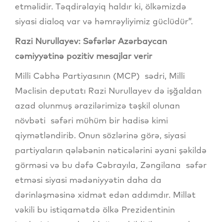
etməlidir. Təqdirəlayiq haldır ki, ölkəmizdə
siyasi dialoq var və həmrəyliyimiz güclüdür”.
Razi Nurullayev: Səfərlər Azərbaycan
cəmiyyətinə pozitiv mesajlar verir
Milli Cəbhə Partiyasının (MCP) sədri, Milli
Məclisin deputatı Razi Nurullayev də işğaldan
azad olunmuş ərazilərimizə təşkil olunan
növbəti səfəri mühüm bir hadisə kimi
qiymətləndirib. Onun sözlərinə görə, siyasi
partiyaların qələbənin nəticələrini əyani şəkildə
görməsi və bu dəfə Cəbrayıla, Zəngilana səfər
etməsi siyasi mədəniyyətin daha da
dərinləşməsinə xidmət edən addımdır. Millət
vəkili bu istiqamətdə ölkə Prezidentinin