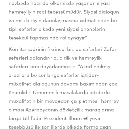
növbədə hazırda ölkəmizdə yaşanan siyasi
həmrəyliyin real təcəssümüdür. Siyasi dialoqun
və milli birliyin dərinləşməsinə xidmət edən bu
tipli səfərlər ölkədə yeni siyasi ənənələrin
təşəkkül tapmasında rol oynayır”.
Komitə sədrinin fikrincə, biz bu səfərləri Zəfər
səfərləri adlandırırıq, birlik və həmrəylik
səfərləri kimi dəyərləndiririk: “Azad edilmiş
ərazilərə bu cür birgə səfərlər iqtidar-
müxalifət dialoqunun davamı baxımından çox
önəmlidir. Ümummilli məsələlərdə iqtidarla
müxalifətin bir mövqedən çıxış etməsi, həmrəy
olması Azərbaycanın dövlətçilik maraqlarına
birgə töhfədir. Prezident İlham Əliyevin
təşəbbüsü ilə son illərdə ölkədə formalaşan