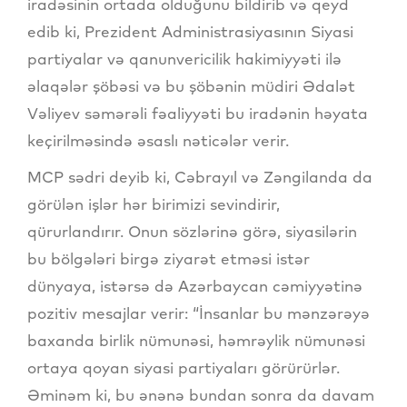
iradəsinin ortada olduğunu bildirib və qeyd
edib ki, Prezident Administrasiyasının Siyasi
partiyalar və qanunvericilik hakimiyyəti ilə
əlaqələr şöbəsi və bu şöbənin müdiri Ədalət
Vəliyev səmərəli fəaliyyəti bu iradənin həyata
keçirilməsində əsaslı nəticələr verir.
MCP sədri deyib ki, Cəbrayıl və Zəngilanda da
görülən işlər hər birimizi sevindirir,
qürurlandırır. Onun sözlərinə görə, siyasilərin
bu bölgələri birgə ziyarət etməsi istər
dünyaya, istərsə də Azərbaycan cəmiyyətinə
pozitiv mesajlar verir: “İnsanlar bu mənzərəyə
baxanda birlik nümunəsi, həmrəylik nümunəsi
ortaya qoyan siyasi partiyaları görürürlər.
Əminəm ki, bu ənənə bundan sonra da davam