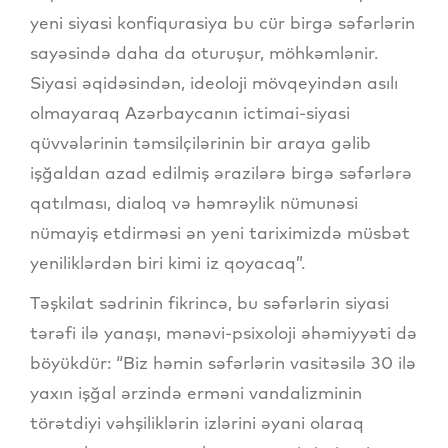
yeni siyasi konfiqurasiya bu cür birgə səfərlərin
sayəsində daha da oturuşur, möhkəmlənir.
Siyasi əqidəsindən, ideoloji mövqeyindən asılı
olmayaraq Azərbaycanın ictimai-siyasi
qüvvələrinin təmsilçilərinin bir araya gəlib
işğaldan azad edilmiş ərazilərə birgə səfərlərə
qatılması, dialoq və həmrəylik nümunəsi
nümayiş etdirməsi ən yeni tariximizdə müsbət
yeniliklərdən biri kimi iz qoyacaq”.
Təşkilat sədrinin fikrincə, bu səfərlərin siyasi
tərəfi ilə yanaşı, mənəvi-psixoloji əhəmiyyəti də
böyükdür: “Biz həmin səfərlərin vasitəsilə 30 ilə
yaxın işğal ərzində erməni vandalizminin
törətdiyi vəhşiliklərin izlərini əyani olaraq