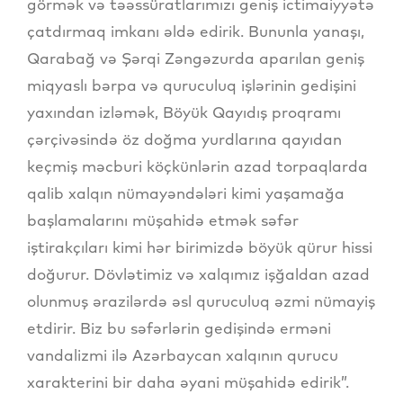
görmək və təəssüratlarımızı geniş ictimaiyyətə
çatdırmaq imkanı əldə edirik. Bununla yanaşı,
Qarabağ və Şərqi Zəngəzurda aparılan geniş
miqyaslı bərpa və quruculuq işlərinin gedişini
yaxından izləmək, Böyük Qayıdış proqramı
çərçivəsində öz doğma yurdlarına qayıdan
keçmiş məcburi köçkünlərin azad torpaqlarda
qalib xalqın nümayəndələri kimi yaşamağa
başlamalarını müşahidə etmək səfər
iştirakçıları kimi hər birimizdə böyük qürur hissi
doğurur. Dövlətimiz və xalqımız işğaldan azad
olunmuş ərazilərdə əsl quruculuq əzmi nümayiş
etdirir. Biz bu səfərlərin gedişində erməni
vandalizmi ilə Azərbaycan xalqının qurucu
xarakterini bir daha əyani müşahidə edirik”.