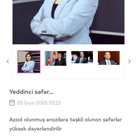
Previous
N
Yeddinci səfər...
05 İyun 2025 10:23
Azad olunmuş ərazilərə təşkil olunan səfərlər
yüksək dəyərləndirilir