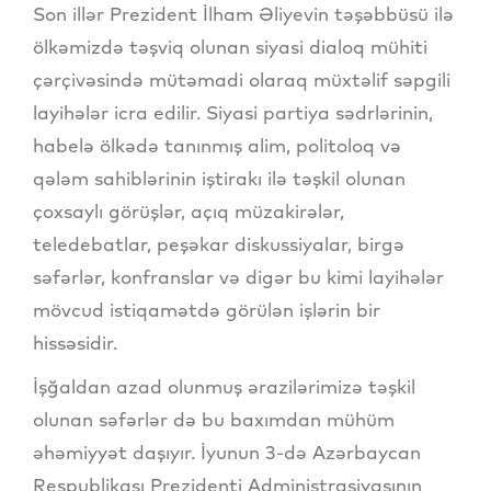
Son illər Prezident İlham Əliyevin təşəbbüsü ilə
ölkəmizdə təşviq olunan siyasi dialoq mühiti
çərçivəsində mütəmadi olaraq müxtəlif səpgili
layihələr icra edilir. Siyasi partiya sədrlərinin,
habelə ölkədə tanınmış alim, politoloq və
qələm sahiblərinin iştirakı ilə təşkil olunan
çoxsaylı görüşlər, açıq müzakirələr,
teledebatlar, peşəkar diskussiyalar, birgə
səfərlər, konfranslar və digər bu kimi layihələr
mövcud istiqamətdə görülən işlərin bir
hissəsidir.
İşğaldan azad olunmuş ərazilərimizə təşkil
olunan səfərlər də bu baxımdan mühüm
əhəmiyyət daşıyır. İyunun 3-də Azərbaycan
Respublikası Prezidenti Administrasiyasının