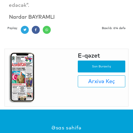
edəcək”.
Nardar BAYRAMLI
Paylaş:
Baxılıb: 614 dəfə
E-qəzet
Son Buraxılış
Arxivə Keç
Əsas səhifə