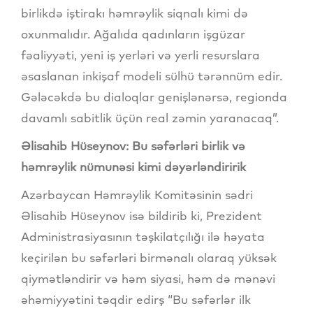
birlikdə iştirakı həmrəylik siqnalı kimi də
oxunmalıdır. Ağalıda qadınların işgüzar
fəaliyyəti, yeni iş yerləri və yerli resurslara
əsaslanan inkişaf modeli sülhü tərənnüm edir.
Gələcəkdə bu dialoqlar genişlənərsə, regionda
davamlı sabitlik üçün real zəmin yaranacaq”.
Əlisahib Hüseynov: Bu səfərləri birlik və
həmrəylik nümunəsi kimi dəyərləndiririk
Azərbaycan Həmrəylik Komitəsinin sədri
Əlisahib Hüseynov isə bildirib ki, Prezident
Administrasiyasının təşkilatçılığı ilə həyata
keçirilən bu səfərləri birmənalı olaraq yüksək
qiymətləndirir və həm siyasi, həm də mənəvi
əhəmiyyətini təqdir edirş “Bu səfərlər ilk