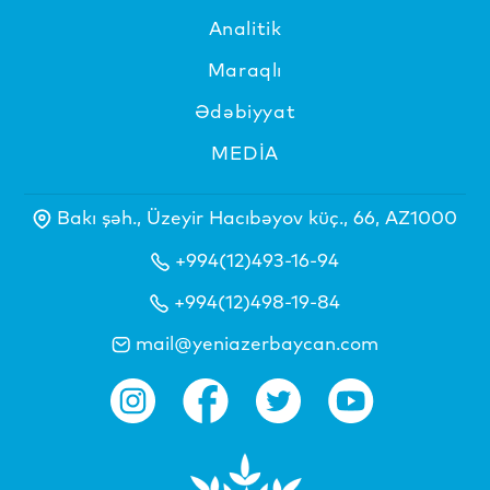
Analitik
Maraqlı
Ədəbiyyat
MEDİA
Bakı şəh., Üzeyir Hacıbəyov küç., 66, AZ1000
+994(12)493-16-94
+994(12)498-19-84
mail@yeniazerbaycan.com