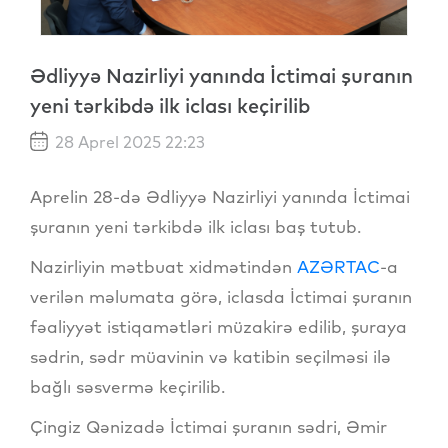
Ədliyyə Nazirliyi yanında İctimai şuranın
yeni tərkibdə ilk iclası keçirilib
28 Aprel 2025 22:23
Aprelin 28-də Ədliyyə Nazirliyi yanında İctimai
şuranın yeni tərkibdə ilk iclası baş tutub.
Nazirliyin mətbuat xidmətindən
AZƏRTAC
-a
verilən məlumata görə, iclasda İctimai şuranın
fəaliyyət istiqamətləri müzakirə edilib, şuraya
sədrin, sədr müavinin və katibin seçilməsi ilə
bağlı səsvermə keçirilib.
Çingiz Qənizadə İctimai şuranın sədri, Əmir