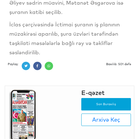
Əliyev sədrin müavini, Mətanət Əsgərova isə
şuranın katibi seçilib.
İclas çərçivəsində İctimai şuranın iş planının
müzakirəsi aparılıb, şura üzvləri tərəfindən
təşkilati məsələlərlə bağlı rəy və təkliflər
səsləndirilib.
Paylaş:
Baxılıb: 501 dəfə
E-qəzet
Son Buraxılış
Arxivə Keç