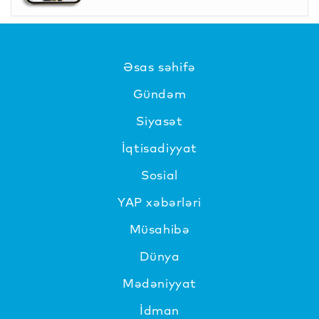
Əsas səhifə
Gündəm
Siyasət
İqtisadiyyat
Sosial
YAP xəbərləri
Müsahibə
Dünya
Mədəniyyat
İdman