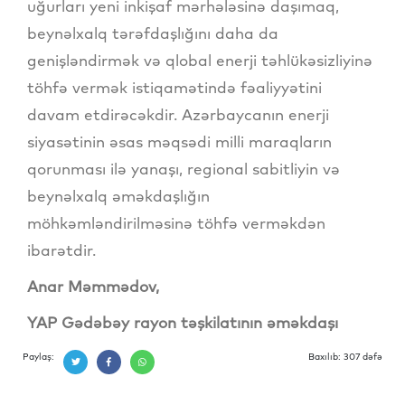
uğurları yeni inkişaf mərhələsinə daşımaq,
beynəlxalq tərəfdaşlığını daha da
genişləndirmək və qlobal enerji təhlükəsizliyinə
töhfə vermək istiqamətində fəaliyyətini
davam etdirəcəkdir. Azərbaycanın enerji
siyasətinin əsas məqsədi milli maraqların
qorunması ilə yanaşı, regional sabitliyin və
beynəlxalq əməkdaşlığın
möhkəmləndirilməsinə töhfə verməkdən
ibarətdir.
Anar Məmmədov,
YAP Gədəbəy rayon təşkilatının əməkdaşı
Paylaş:
Baxılıb: 307 dəfə