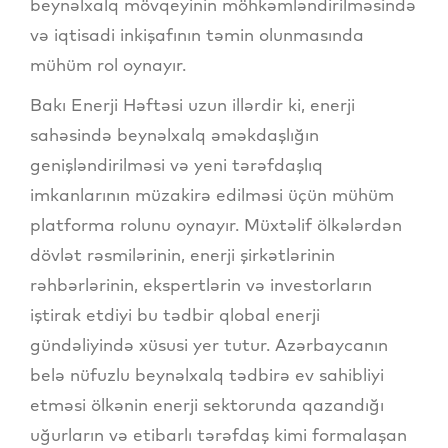
beynəlxalq mövqeyinin möhkəmləndirilməsində
və iqtisadi inkişafının təmin olunmasında
mühüm rol oynayır.
Bakı Enerji Həftəsi uzun illərdir ki, enerji
sahəsində beynəlxalq əməkdaşlığın
genişləndirilməsi və yeni tərəfdaşlıq
imkanlarının müzakirə edilməsi üçün mühüm
platforma rolunu oynayır. Müxtəlif ölkələrdən
dövlət rəsmilərinin, enerji şirkətlərinin
rəhbərlərinin, ekspertlərin və investorların
iştirak etdiyi bu tədbir qlobal enerji
gündəliyində xüsusi yer tutur. Azərbaycanın
belə nüfuzlu beynəlxalq tədbirə ev sahibliyi
etməsi ölkənin enerji sektorunda qazandığı
uğurların və etibarlı tərəfdaş kimi formalaşan