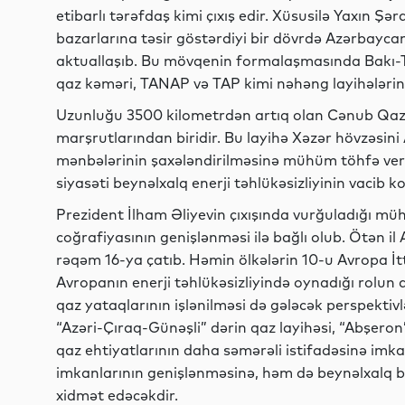
etibarlı tərəfdaş kimi çıxış edir. Xüsusilə Yaxın Şə
bazarlarına təsir göstərdiyi bir dövrdə Azərbaycanı
aktuallaşıb. Bu mövqenin formalaşmasında Bakı-
qaz kəməri, TANAP və TAP kimi nəhəng layihələri
Uzunluğu 3500 kilometrdən artıq olan Cənub Qaz 
marşrutlarından biridir. Bu layihə Xəzər hövzəsini 
mənbələrinin şaxələndirilməsinə mühüm töhfə ver
siyasəti beynəlxalq enerji təhlükəsizliyinin vacib k
Prezident İlham Əliyevin çıxışında vurğuladığı m
coğrafiyasının genişlənməsi ilə bağlı olub. Ötən il
rəqəm 16-ya çatıb. Həmin ölkələrin 10-u Avropa İt
Avropanın enerji təhlükəsizliyində oynadığı rolun d
qaz yataqlarının işlənilməsi də gələcək perspektiv
“Azəri-Çıraq-Günəşli” dərin qaz layihəsi, “Abşeron”
qaz ehtiyatlarının daha səmərəli istifadəsinə imk
imkanlarının genişlənməsinə, həm də beynəlxalq 
xidmət edəcəkdir.