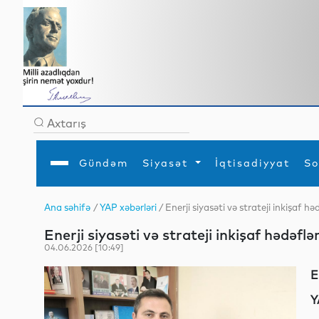
Gündəm
Siyasət
İqtisadiyyat
So
Ana səhifə
/
YAP xəbərləri
/ Enerji siyasəti və strateji inkişaf hə
Ana səhifə
Ədəbiyyat
Siyasət
Sosial
Dün
Enerji siyasəti və strateji inkişaf hədəflər
Gündəm
MEDİA
Xarici siyasət
Turizm
İqtisadiyyat
Daxili siyasət
Elm
04.06.2026 [10:49]
YAP
Din
Analitika
Hadisə
E
Mədəniyyət
Diaspor
Müsahibə
​