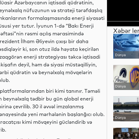
üasir Azərbaycanın iqtisadi qüdrətinin,
eynəlxalq nüfuzunun və strateji tərəfdaşlıq
mkanlarının formalaşmasında enerji siyasəti
üsusi yer tutur. İyunun 1-də “Bakı Enerji
Xəbər le
əftəsi”nin rəsmi açılış mərasimində
rezident İlham Əliyevin çıxışı bir daha
əsdiqləyir ki, son otuz ildə həyata keçirilən
Dünya
zaqgörən enerji strategiyası təkcə iqtisadi
nkişafın deyil, həm də siyasi müstəqilliyin,
ərbi qüdrətin və beynəlxalq mövqelərin
lub.
Dünya
 platformalarından biri kimi tanınır. Təməli
n beynəlxalq tədbir bu gün qlobal enerji
nə çevrilib. 30 il əvvəl imzalanmış
nayesində yeni mərhələnin başlanğıcı olub.
Dünya
racatçısı kimi mövqeyini gücləndirib və
ib.