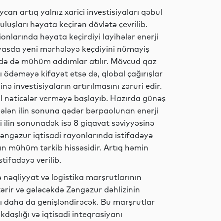
n artıq yalnız xarici investisiyaları qəbul
uşları həyata keçirən dövlətə çevrilib.
Hadisə
nlarında həyata keçirdiyi layihələr enerji
yasda yeni mərhələyə keçdiyini nümayiş
sində də mühüm addımlar atılır. Mövcud qaz
atı ödəməyə kifayət etsə də, qlobal çağırışlar
Dünya
ə investisiyaların artırılmasını zəruri edir.
al nəticələr verməyə başlayıb. Hazırda günəş
r. Gələn ilin sonuna qədər bərpaolunan enerji
 ilin sonunadək isə 8 giqavat səviyyəsinə
Siyasət
əngəzur iqtisadi rayonlarında istifadəyə
nın mühüm tərkib hissəsidir. Artıq həmin
tifadəyə verilib.
Gündəm
 nəqliyyat və logistika marşrutlarının
tərir və gələcəkdə Zəngəzur dəhlizinin
nı daha da genişləndirəcək. Bu marşrutlar
daşlığı və iqtisadi inteqrasiyanı