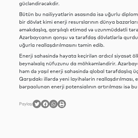
gücləndirəcəkdir.
Bütün bu nailiyyətlərin əsasında isə uğurlu diplom
bir dövlət kimi enerji resurslarının dünya bazarlar
əməkdaşlıq, qarşılıqlı etimad və uzunmüddətli tər
Azərbaycanın qonşu və tərəfdaş dövlətlərlə qurduğu
uğurla reallaşdırılmasını təmin edib.
Enerji sahəsində həyata keçirilən ardıcıl siyasət ö
beynəlxalq nüfuzunu da möhkəmləndirir. Azərbayc
həm də yaşıl enerji sahəsində qlobal tərəfdaşlıq üçü
Qarşıdakı illərdə yeni layihələrin reallaşdırılması,
bərpaolunan enerji potensialının artırılması isə b
Paylaş: