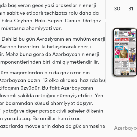
rqdə baş verən geosiyasi proseslərin enerji
30
31
n sabit və etibarlı təchizatçı rolu daha da
Tbilisi-Ceyhan, Bakı-Supsa, Cənubi Qafqaz
n müstəsna əhəmiyyəti var.
Dünya
Dəhlizi bu gün Avrasiyanın ən mühüm enerji
Avropa bazarları ilə birləşdirərək enerji
ir. Məhz buna görə də Azərbaycanın enerji
İdman
omponentlərindən biri kimi qiymətləndirilir.
ühüm məqamlardan biri də qaz ixracının
 Azərbaycan qazını 12 ölkə alırdısa, hazırda bu
tifaqının üzvüdür. Bu fakt Azərbaycanın
Dünya
avamlı şəkildə artdığını nümayiş etdirir. Yeni
lər baxımından xüsusi əhəmiyyət daşıyır.
 yatağı və digər perspektivli sahələr ölkənin
an yaradacaq. Bu amillər həm ixrac
Dünya
bazarlarda mövqelərin daha da güclənməsinə
Azərbayca