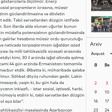
göstəricilərlə ölçülmür. Enerji
sosial proqramların icrasına, müasir
Dünya
inin gücləndirilməsinə və dövlətin
edib. Təbii sərvətlərdən düzgün istifadə
yır. Son illərdə əldə olunan uğurlar bunun
ənin müdafiə potensialının gücləndirilməsində
Dünya
ən gəlirlər hesabına müasir ordu quruculuğu
Arxiv
b və nəticədə torpaqlarımızın işğaldan azad
sı ilə milli təhlükəsizlik siyasəti arasında
tdiyi kimi, 30 il ərzində işğal altında qalmış
Dünya
 cəmi 44 gün ərzində Ermənistanı tamamilə
B
Be
məcbur etdik. Əlbəttə ki, müharibədə qələbə
tulmur. Söhbət döyüş ruhundan gedir. Lakin
masaydı, yəqin ki, bu gün hələ də
2
3
Dünya
canın inkişafı, - istər sosial, iqtisadi, hərbi,
9
10
 nümayiş etdirir ki, təbii sərvətlərdən düzgün
16
17
l aça bilər”.
təhlükəsizliyi məsələsində Azərbaycan
Dünya
23
24