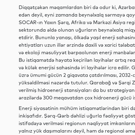
Diqqətçəkən məqamlardan biri də odur ki, Azərbayca
edən deyil, eyni zamanda beynəlxalq sərmayə qoyul
SOCAR-ın Yaxın Şərq, Afrika və Mərkəzi Asiya regio
sektorunda əldə olunan uğurların beynəlxalq miq
etdirir. Bununla yanaşı, ölkədə yaşıl enerji sahə
ehtiyatları uzun illər ərzində daxili və xarici tələb
və ekoloji məsuliyyət bərpaolunan enerji mənbələrin
Bu istiqamətdə həyata keçirilən layihələr artıq re
və külək enerjisi sahəsində iri layihələr icra edili
üzrə ümumi gücün 2 giqavata çatdırılması, 2032-ci
yüksəldilməsi nəzərdə tutulur. Qarabağ və Şərqi Z
verilmiş hidroenerji stansiyaları da bu strategiya
ərazilərdə 300 meqavatdan çox hidroenerji gücü is
Enerji siyasətinin mühüm istiqamətlərindən biri də
inkişafıdır. Şərq-Qərb dəhlizi uğurla fəaliyyət gös
istifadəyə verilməsi regionun nəqliyyat imkanları
yalnız yük daşımalarını deyil, həm də regional əmək