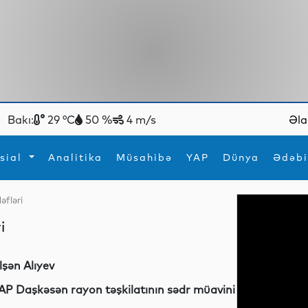
Bakı:
29 °C
50 %
4 m/s
Əla
sial
Analitika
Müsahibə
YAP
Dünya
Ədəbi
dəfləri
ya
İdman
Maraqlı
i
İdman
Yeni texnologiyalar
lşən Alıyev
​​​​​YAP Daşkəsən rayon təşkilatının sədr müavini