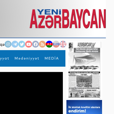
qə
AZ
RU
EN
yyat
Mədəniyyət
MEDİA
×