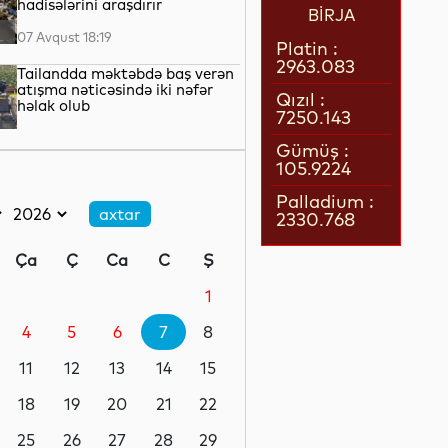
hadisələrini araşdırır
BİRJA
07 Avqust 18:19
Platin :
2963.083
Tailandda məktəbdə baş verən
atışma nəticəsində iki nəfər
Qızıl :
həlak olub
7250.143
07 Avqust 17:49
Gümüş :
105.9224
Amerikalı astronavtlar
quraşdırma işlərindən sonra
Palladium :
Beynəlxalq Kosmik Stansiyaya
2330.768
qayıdıblar
07 Avqust 17:25
Ça
Ç
Ca
C
Ş
Türkiyə Milli Təhlükəsizlik
Şurası İrana dair güc
1
tətbiqindən imtina etməyə
çağırıb
4
5
6
7
8
07 Avqust 16:57
11
12
13
14
15
Husi silahlıları Səudiyyə
Ərəbistanında mülki şəxslərə
18
19
20
21
22
hücum ediblər
25
26
27
28
29
07 Avqust 16:40