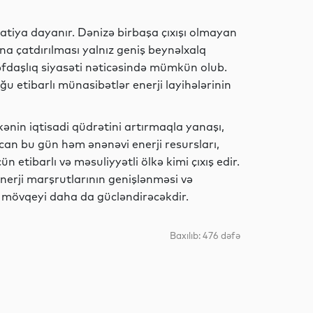
Siyasət
atiya dayanır. Dənizə birbaşa çıxışı olmayan
ına çatdırılması yalnız geniş beynəlxalq
əfdaşlıq siyasəti nəticəsində mümkün olub.
Siyasət
 etibarlı münasibətlər enerji layihələrinin
lkənin iqtisadi qüdrətini artırmaqla yanaşı,
an bu gün həm ənənəvi enerji resursları,
Dünya
n etibarlı və məsuliyyətli ölkə kimi çıxış edir.
 enerji marşrutlarının genişlənməsi və
u mövqeyi daha da gücləndirəcəkdir.
Siyasət
Baxılıb: 476 dəfə
MEDİA