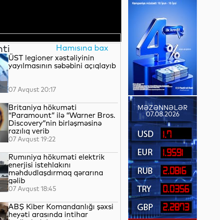
nti
Hamısına bax
ÜST legioner xəstəliyinin
yayılmasının səbəbini açıqlayıb
07 Avqust 20:17
Britaniya hökuməti
MƏZƏNNƏLƏR
07.08.2026
“Paramount” ilə “Warner Bros.
Discovery”nin birləşməsinə
razılıq verib
1.7
07 Avqust 19:22
1.9591
Rumıniya hökuməti elektrik
enerjisi istehlakını
2.0816
məhdudlaşdırmaq qərarına
gəlib
0.0356
07 Avqust 18:45
ABŞ Kiber Komandanlığı şəxsi
2.2873
heyəti arasında intihar