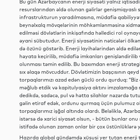
Bu gün Azərbaycanın enerji siyasəti yalnız iqtisadi 
resurslarından əldə olunan gəlirlər genişmiqyaslı 
infrastrukturun yaradılmasına, müdafiə qabiliyyət
beynəlxalq mövqelərinin möhkəmlənməsinə xidmət 
edilməsi dövlətlərin inkişafında həlledici rol oyna
əyani sübutudur. Enerji siyasətinin nəticələri ölk
də özünü göstərib. Enerji layihələrindən əldə edil
həyata keçirilib, müdafiə imkanları genişləndirili
olunması təmin edilib. Bu baxımdan enerji strategiya
sıx əlaqə mövcuddur. Dövlətimizin başçısının qeyd e
torpaqlarımızı azad edən güclü ordu qurduq: “Biz
məğlub etdik və kapitulyasiya aktını imzalamağa 
dedikdə, sadəcə, pul və hətta silahlar nəzərdə tu
gəlin etiraf edək, ordunu qurmaq üçün pulumuz ol
torpaqlarımız işğal altında olardı. Beləliklə, Azərbay
istərsə də xarici siyasət olsun, - bütün bunlar onu
istifadə olunan zaman onlar bir çox üstünlüklərə yo
Hazırda qlobal gündəmdə xüsusi yer tutan enerji 