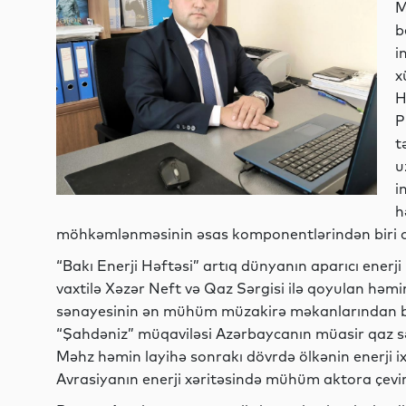
M
b
i
x
H
P
t
u
i
h
möhkəmlənməsinin əsas komponentlərindən biri o
“Bakı Enerji Həftəsi” artıq dünyanın aparıcı enerji
vaxtilə Xəzər Neft və Qaz Sərgisi ilə qoyulan həmi
sənayesinin ən mühüm müzakirə məkanlarından biri
“Şahdəniz” müqaviləsi Azərbaycanın müasir qaz sə
Məhz həmin layihə sonrakı dövrdə ölkənin enerji ix
Avrasiyanın enerji xəritəsində mühüm aktora çevir