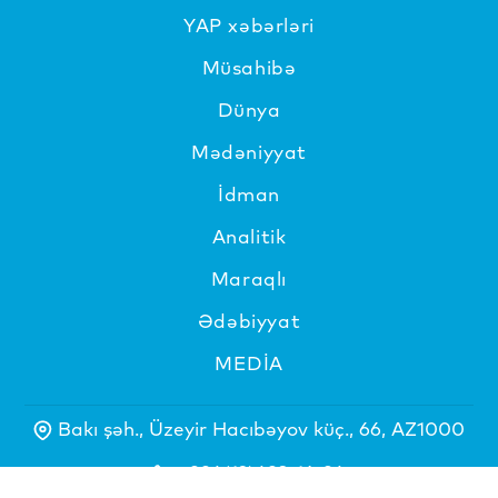
YAP xəbərləri
Müsahibə
Dünya
Mədəniyyat
İdman
Analitik
Maraqlı
Ədəbiyyat
MEDİA
Bakı şəh., Üzeyir Hacıbəyov küç., 66, AZ1000
+994(12)493-16-94