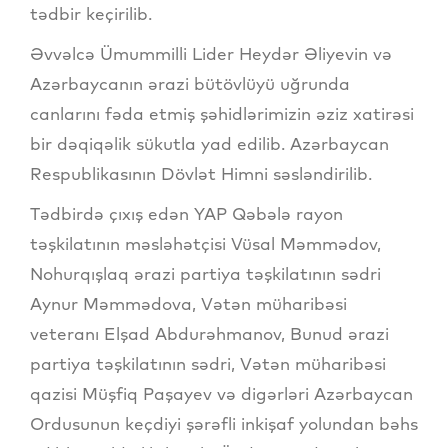
tədbir keçirilib.
Əvvəlcə Ümummilli Lider Heydər Əliyevin və
Azərbaycanın ərazi bütövlüyü uğrunda
canlarını fəda etmiş şəhidlərimizin əziz xatirəsi
bir dəqiqəlik sükutla yad edilib. Azərbaycan
Respublikasının Dövlət Himni səsləndirilib.
Tədbirdə çıxış edən YAP Qəbələ rayon
təşkilatının məsləhətçisi Vüsal Məmmədov,
Nohurqışlaq ərazi partiya təşkilatının sədri
Aynur Məmmədova, Vətən müharibəsi
veteranı Elşad Abdurəhmanov, Bunud ərazi
partiya təşkilatının sədri, Vətən müharibəsi
qazisi Müşfiq Paşayev və digərləri Azərbaycan
Ordusunun keçdiyi şərəfli inkişaf yolundan bəhs