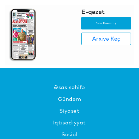
E-qəzet
Son Buraxılış
Arxivə Keç
Əsas səhifə
Gündəm
Siyasət
İqtisadiyyat
Sosial