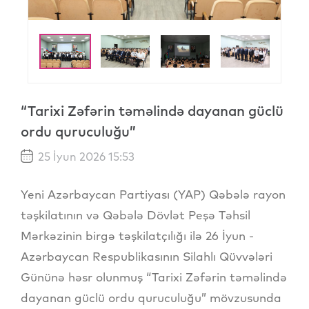
“Tarixi Zəfərin təməlində dayanan güclü
ordu quruculuğu”
25 İyun 2026 15:53
Yeni Azərbaycan Partiyası (YAP) Qəbələ rayon
təşkilatının və Qəbələ Dövlət Peşə Təhsil
Mərkəzinin birgə təşkilatçılığı ilə 26 İyun -
Azərbaycan Respublikasının Silahlı Qüvvələri
Gününə həsr olunmuş “Tarixi Zəfərin təməlində
dayanan güclü ordu quruculuğu” mövzusunda