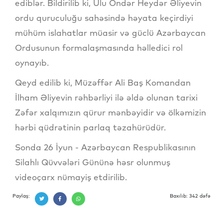
ediblər. Bildirilib ki, Ulu Öndər Heydər Əliyevin
ordu quruculuğu sahəsində həyata keçirdiyi
mühüm islahatlar müasir və güclü Azərbaycan
Ordusunun formalaşmasında həlledici rol
oynayıb.
Qeyd edilib ki, Müzəffər Ali Baş Komandan
İlham Əliyevin rəhbərliyi ilə əldə olunan tarixi
Zəfər xalqımızın qürur mənbəyidir və ölkəmizin
hərbi qüdrətinin parlaq təzahürüdür.
Sonda 26 İyun - Azərbaycan Respublikasının
Silahlı Qüvvələri Gününə həsr olunmuş
videoçarx nümayiş etdirilib.
Paylaş:
Baxılıb: 342 dəfə