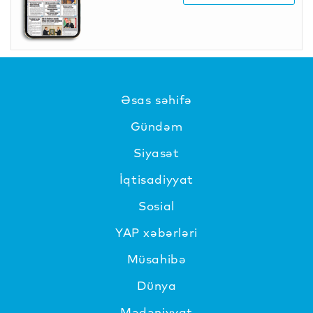
Əsas səhifə
Gündəm
Siyasət
İqtisadiyyat
Sosial
YAP xəbərləri
Müsahibə
Dünya
Mədəniyyat