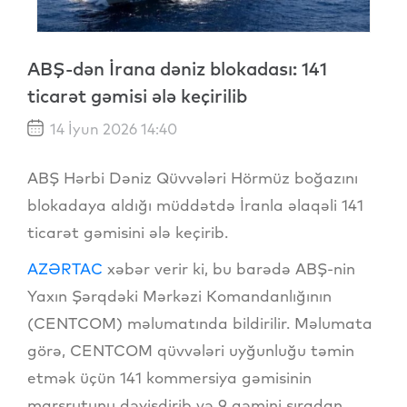
ABŞ-dən İrana dəniz blokadası: 141
ticarət gəmisi ələ keçirilib
14 İyun 2026 14:40
ABŞ Hərbi Dəniz Qüvvələri Hörmüz boğazını
blokadaya aldığı müddətdə İranla əlaqəli 141
ticarət gəmisini ələ keçirib.
AZƏRTAC
xəbər verir ki, bu barədə ABŞ-nin
Yaxın Şərqdəki Mərkəzi Komandanlığının
(CENTCOM) məlumatında bildirilir. Məlumata
görə, CENTCOM qüvvələri uyğunluğu təmin
etmək üçün 141 kommersiya gəmisinin
marşrutunu dəyişdirib və 9 gəmini sıradan