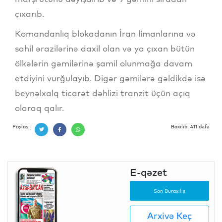
çıxarıb.
Komandanlıq blokadanın İran limanlarına və
sahil ərazilərinə daxil olan və ya çıxan bütün
ölkələrin gəmilərinə şamil olunmağa davam
etdiyini vurğulayıb. Digər gəmilərə gəldikdə isə
beynəlxalq ticarət dəhlizi tranzit üçün açıq
olaraq qalır.
Paylaş:
Baxılıb: 411 dəfə
E-qəzet
Son Buraxılış
Arxivə Keç