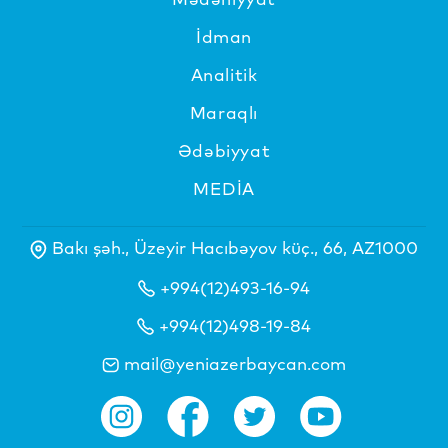
İdman
Analitik
Maraqlı
Ədəbiyyat
MEDİA
Bakı şəh., Üzeyir Hacıbəyov küç., 66, AZ1000
+994(12)493-16-94
+994(12)498-19-84
mail@yeniazerbaycan.com