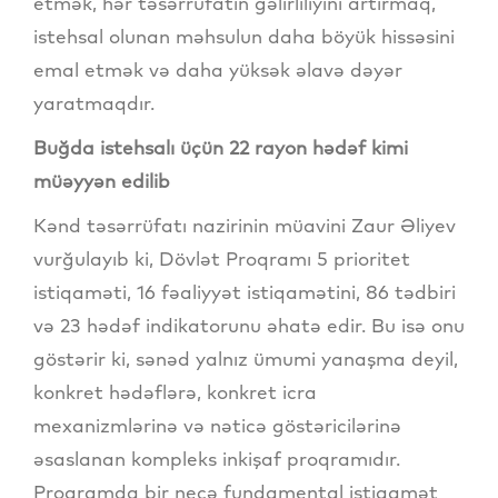
etmək, hər təsərrüfatın gəlirliliyini artırmaq,
istehsal olunan məhsulun daha böyük hissəsini
emal etmək və daha yüksək əlavə dəyər
yaratmaqdır.
Buğda istehsalı üçün 22 rayon hədəf kimi
müəyyən edilib
Kənd təsərrüfatı nazirinin müavini Zaur Əliyev
vurğulayıb ki, Dövlət Proqramı 5 prioritet
istiqaməti, 16 fəaliyyət istiqamətini, 86 tədbiri
və 23 hədəf indikatorunu əhatə edir. Bu isə onu
göstərir ki, sənəd yalnız ümumi yanaşma deyil,
konkret hədəflərə, konkret icra
mexanizmlərinə və nəticə göstəricilərinə
əsaslanan kompleks inkişaf proqramıdır.
Proqramda bir neçə fundamental istiqamət