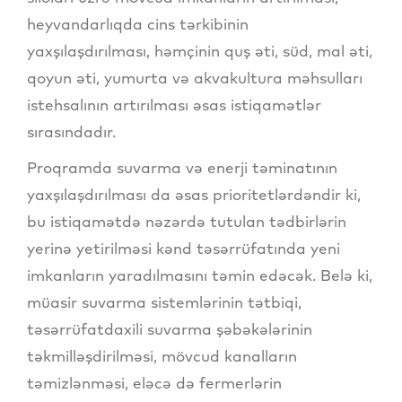
heyvandarlıqda cins tərkibinin
yaxşılaşdırılması, həmçinin quş əti, süd, mal əti,
qoyun əti, yumurta və akvakultura məhsulları
istehsalının artırılması əsas istiqamətlər
sırasındadır.
Proqramda suvarma və enerji təminatının
yaxşılaşdırılması da əsas prioritetlərdəndir ki,
bu istiqamətdə nəzərdə tutulan tədbirlərin
yerinə yetirilməsi kənd təsərrüfatında yeni
imkanların yaradılmasını təmin edəcək. Belə ki,
müasir suvarma sistemlərinin tətbiqi,
təsərrüfatdaxili suvarma şəbəkələrinin
təkmilləşdirilməsi, mövcud kanalların
təmizlənməsi, eləcə də fermerlərin