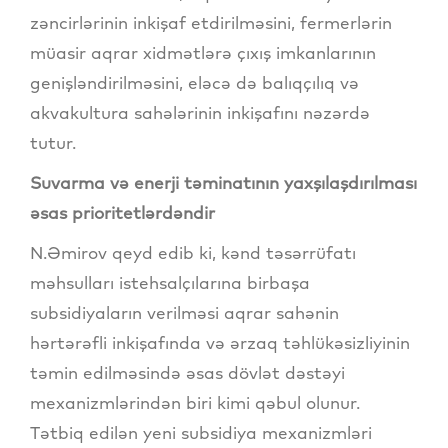
zəncirlərinin inkişaf etdirilməsini, fermerlərin
müasir aqrar xidmətlərə çıxış imkanlarının
genişləndirilməsini, eləcə də balıqçılıq və
akvakultura sahələrinin inkişafını nəzərdə
tutur.
Suvarma və enerji təminatının yaxşılaşdırılması
əsas prioritetlərdəndir
N.Əmirov qeyd edib ki, kənd təsərrüfatı
məhsulları istehsalçılarına birbaşa
subsidiyaların verilməsi aqrar sahənin
hərtərəfli inkişafında və ərzaq təhlükəsizliyinin
təmin edilməsində əsas dövlət dəstəyi
mexanizmlərindən biri kimi qəbul olunur.
Tətbiq edilən yeni subsidiya mexanizmləri