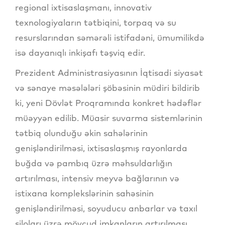
regional ixtisaslaşmanı, innovativ
texnologiyaların tətbiqini, torpaq və su
resurslarından səmərəli istifadəni, ümumilikdə
isə dayanıqlı inkişafı təşviq edir.
Prezident Administrasiyasının İqtisadi siyasət
və sənaye məsələləri şöbəsinin müdiri bildirib
ki, yeni Dövlət Proqramında konkret hədəflər
müəyyən edilib. Müasir suvarma sistemlərinin
tətbiq olunduğu əkin sahələrinin
genişləndirilməsi, ixtisaslaşmış rayonlarda
buğda və pambıq üzrə məhsuldarlığın
artırılması, intensiv meyvə bağlarının və
istixana komplekslərinin sahəsinin
genişləndirilməsi, soyuducu anbarlar və taxıl
siloları üzrə mövcud imkanların artırılması,