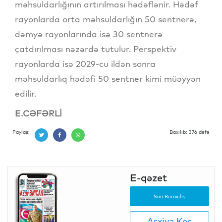
məhsuldarlığının artırılması hədəflənir. Hədəf
rayonlarda orta məhsuldarlığın 50 sentnerə,
dəmyə rayonlarında isə 30 sentnerə
çatdırılması nəzərdə tutulur. Perspektiv
rayonlarda isə 2029-cu ildən sonra
məhsuldarlıq hədəfi 50 sentner kimi müəyyən
edilir.
E.CƏFƏRLİ
Paylaş:
Baxılıb: 376 dəfə
E-qəzet
Son Buraxılış
Arxivə Keç