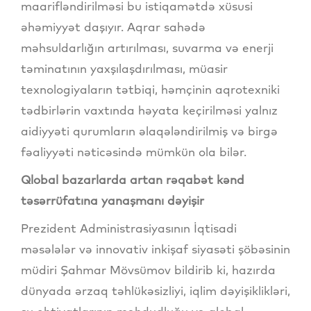
maarifləndirilməsi bu istiqamətdə xüsusi
əhəmiyyət daşıyır. Aqrar sahədə
məhsuldarlığın artırılması, suvarma və enerji
təminatının yaxşılaşdırılması, müasir
texnologiyaların tətbiqi, həmçinin aqrotexniki
tədbirlərin vaxtında həyata keçirilməsi yalnız
aidiyyəti qurumların əlaqələndirilmiş və birgə
fəaliyyəti nəticəsində mümkün ola bilər.
Qlobal bazarlarda artan rəqabət kənd
təsərrüfatına yanaşmanı dəyişir
Prezident Administrasiyasının İqtisadi
məsələlər və innovativ inkişaf siyasəti şöbəsinin
müdiri Şahmar Mövsümov bildirib ki, hazırda
dünyada ərzaq təhlükəsizliyi, iqlim dəyişiklikləri,