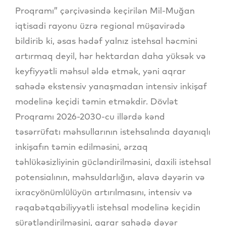
Proqramı” çərçivəsində keçirilən Mil-Muğan
iqtisadi rayonu üzrə regional müşavirədə
bildirib ki, əsas hədəf yalnız istehsal həcmini
artırmaq deyil, hər hektardan daha yüksək və
keyfiyyətli məhsul əldə etmək, yəni aqrar
sahədə ekstensiv yanaşmadan intensiv inkişaf
modelinə keçidi təmin etməkdir. Dövlət
Proqramı 2026-2030-cu illərdə kənd
təsərrüfatı məhsullarının istehsalında dayanıqlı
inkişafın təmin edilməsini, ərzaq
təhlükəsizliyinin gücləndirilməsini, daxili istehsal
potensialının, məhsuldarlığın, əlavə dəyərin və
ixracyönümlülüyün artırılmasını, intensiv və
rəqabətqabiliyyətli istehsal modelinə keçidin
sürətləndirilməsini, aqrar sahədə dəyər