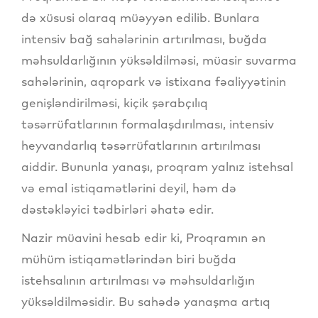
də xüsusi olaraq müəyyən edilib. Bunlara
intensiv bağ sahələrinin artırılması, buğda
məhsuldarlığının yüksəldilməsi, müasir suvarma
sahələrinin, aqropark və istixana fəaliyyətinin
genişləndirilməsi, kiçik şərabçılıq
təsərrüfatlarının formalaşdırılması, intensiv
heyvandarlıq təsərrüfatlarının artırılması
aiddir. Bununla yanaşı, proqram yalnız istehsal
və emal istiqamətlərini deyil, həm də
dəstəkləyici tədbirləri əhatə edir.
Nazir müavini hesab edir ki, Proqramın ən
mühüm istiqamətlərindən biri buğda
istehsalının artırılması və məhsuldarlığın
yüksəldilməsidir. Bu sahədə yanaşma artıq