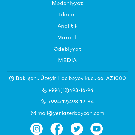
Mədəniyyat
İdman
Analitik
Maraqlı
Ədəbiyyat
MEDİA
Bakı şəh., Üzeyir Hacıbəyov küç., 66, AZ1000
+994(12)493-16-94
+994(12)498-19-84
mail@yeniazerbaycan.com