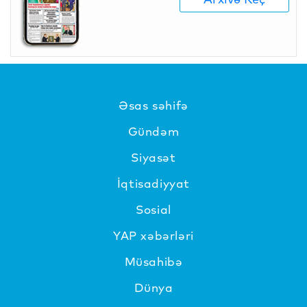
Əsas səhifə
Gündəm
Siyasət
İqtisadiyyat
Sosial
YAP xəbərləri
Müsahibə
Dünya