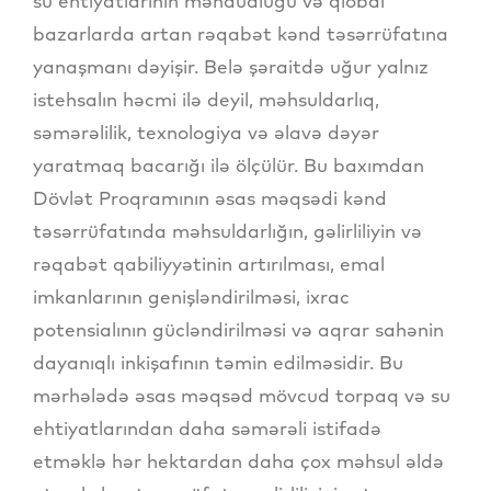
su ehtiyatlarının məhdudluğu və qlobal
bazarlarda artan rəqabət kənd təsərrüfatına
yanaşmanı dəyişir. Belə şəraitdə uğur yalnız
istehsalın həcmi ilə deyil, məhsuldarlıq,
səmərəlilik, texnologiya və əlavə dəyər
yaratmaq bacarığı ilə ölçülür. Bu baxımdan
Dövlət Proqramının əsas məqsədi kənd
təsərrüfatında məhsuldarlığın, gəlirliliyin və
rəqabət qabiliyyətinin artırılması, emal
imkanlarının genişləndirilməsi, ixrac
potensialının gücləndirilməsi və aqrar sahənin
dayanıqlı inkişafının təmin edilməsidir. Bu
mərhələdə əsas məqsəd mövcud torpaq və su
ehtiyatlarından daha səmərəli istifadə
etməklə hər hektardan daha çox məhsul əldə