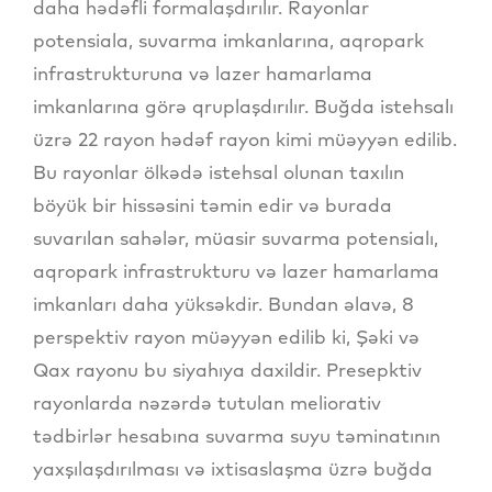
daha hədəfli formalaşdırılır. Rayonlar
potensiala, suvarma imkanlarına, aqropark
infrastrukturuna və lazer hamarlama
imkanlarına görə qruplaşdırılır. Buğda istehsalı
üzrə 22 rayon hədəf rayon kimi müəyyən edilib.
Bu rayonlar ölkədə istehsal olunan taxılın
böyük bir hissəsini təmin edir və burada
suvarılan sahələr, müasir suvarma potensialı,
aqropark infrastrukturu və lazer hamarlama
imkanları daha yüksəkdir. Bundan əlavə, 8
perspektiv rayon müəyyən edilib ki, Şəki və
Qax rayonu bu siyahıya daxildir. Presepktiv
rayonlarda nəzərdə tutulan meliorativ
tədbirlər hesabına suvarma suyu təminatının
yaxşılaşdırılması və ixtisaslaşma üzrə buğda