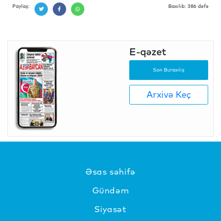
Paylaş:
Baxılıb: 386 dəfə
E-qəzet
Son Buraxılış
Arxivə Keç
Əsas səhifə
Gündəm
Siyasət