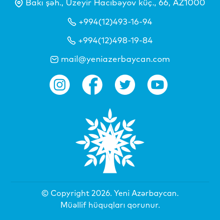
Bakı şəh., Üzeyir Hacıbəyov küç., 66, AZ1000
+994(12)493-16-94
+994(12)498-19-84
mail@yeniazerbaycan.com
© Copyright 2026.
Yeni Azərbaycan
.
Müəllif hüquqları qorunur.