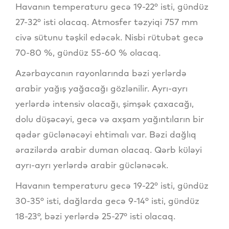
Havanın temperaturu gecə 19-22° isti, gündüz
27-32° isti olacaq. Atmosfer təzyiqi 757 mm
civə sütunu təşkil edəcək. Nisbi rütubət gecə
70-80 %, gündüz 55-60 % olacaq.
Azərbaycanın rayonlarında bəzi yerlərdə
arabir yağış yağacağı gözlənilir. Ayrı-ayrı
yerlərdə intensiv olacağı, şimşək çaxacağı,
dolu düşəcəyi, gecə və axşam yağıntıların bir
qədər güclənəcəyi ehtimalı var. Bəzi dağlıq
ərazilərdə arabir duman olacaq. Qərb küləyi
ayrı-ayrı yerlərdə arabir güclənəcək.
Havanın temperaturu gecə 19-22° isti, gündüz
30-35° isti, dağlarda gecə 9-14° isti, gündüz
18-23°, bəzi yerlərdə 25-27° isti olacaq.