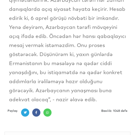
danışıqlarda açıq siyasət həyata keçirir. Hesab
edirik ki, 6 aprel görüşü növbəti bir imkandır.
Yenə deyirəm, Azərbaycan tərəfi mövqeyini
açıq ifadə edib. Öncədən hər hansı qabaqlayıcı
mesaj vermək istəməzdim. Onu proses
göstərəcək. Düşünürəm ki, yaxın günlərdə
Ermənistanın bu məsələyə nə qədər ciddi
yanaşdığını, bu istiqamətdə nə qədər konkret
addımlarla irəliləməyə hazır olduğunu
görəcəyik. Azərbaycanın yanaşması buna
adekvat olacaq”, - nazir əlavə edib.
Paylaş:
Baxılıb: 1048 dəfə