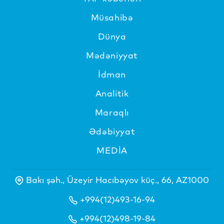
Müsahibə
Dünya
Mədəniyyat
İdman
Analitik
Maraqlı
Ədəbiyyat
MEDİA
Bakı şəh., Üzeyir Hacıbəyov küç., 66, AZ1000
+994(12)493-16-94
+994(12)498-19-84