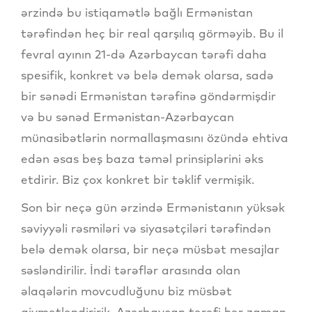
ərzində bu istiqamətlə bağlı Ermənistan
tərəfindən heç bir real qarşılıq görməyib. Bu il
fevral ayının 21-də Azərbaycan tərəfi daha
spesifik, konkret və belə demək olarsa, sadə
bir sənədi Ermənistan tərəfinə göndərmişdir
və bu sənəd Ermənistan-Azərbaycan
münasibətlərin normallaşmasını özündə ehtiva
edən əsas beş baza təməl prinsiplərini əks
etdirir. Biz çox konkret bir təklif vermişik.
Son bir neçə gün ərzində Ermənistanın yüksək
səviyyəli rəsmiləri və siyasətçiləri tərəfindən
belə demək olarsa, bir neçə müsbət mesajlar
səsləndirilir. İndi tərəflər arasında olan
əlaqələrin movcudluğunu biz müsbət
qiymətləndiririk. Azərbaycan tərəfi hər zaman