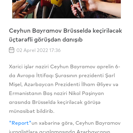
Ceyhun Bayramov Brüsseldə keçiriləcək
üçtərəfli görüşdən danışıb
02 Aprel 2022 17:36
Xarici işlər naziri Ceyhun Bayramov aprelin 6-
da Avropa İttifaqı Şurasının prezidenti Şarl
Mişel, Azərbaycan Prezidenti İlham Əliyev və
Ermənistanın Baş naziri Nikol Paşinyan
arasında Brüsseldə keçiriləcək görüşə
münasibət bildirib.
"Report"
un xəbərinə görə, Ceyhun Bayramov
jurnalistlərə açıqlamasında Azərbaycanın