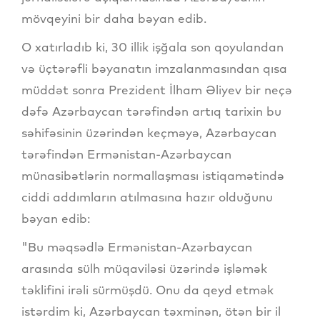
mövqeyini bir daha bəyan edib.
O xatırladıb ki, 30 illik işğala son qoyulandan
və üçtərəfli bəyanatın imzalanmasından qısa
müddət sonra Prezident İlham Əliyev bir neçə
dəfə Azərbaycan tərəfindən artıq tarixin bu
səhifəsinin üzərindən keçməyə, Azərbaycan
tərəfindən Ermənistan-Azərbaycan
münasibətlərin normallaşması istiqamətində
ciddi addımların atılmasına hazır olduğunu
bəyan edib:
"Bu məqsədlə Ermənistan-Azərbaycan
arasında sülh müqaviləsi üzərində işləmək
təklifini irəli sürmüşdü. Onu da qeyd etmək
istərdim ki, Azərbaycan təxminən, ötən bir il