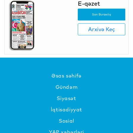
E-qəzet
Son Buraxılış
Arxivə Keç
Əsas səhifə
Gündəm
Siyasət
İqtisadiyyat
Sosial
YAP xəbərləri