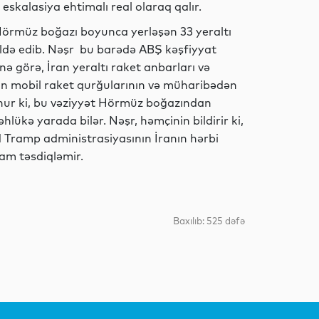
skalasiya ehtimalı real olaraq qalır.
n Hörmüz boğazı boyunca yerləşən 33 yeraltı
Elm
əldə edib. Nəşr bu barədə ABŞ kəşfiyyat
ə görə, İran yeraltı raket anbarları və
inin mobil raket qurğularının və müharibədən
lunur ki, bu vəziyyət Hörmüz boğazından
Elm
hlükə yarada bilər. Nəşr, həmçinin bildirir ki,
 Tramp administrasiyasının İranın hərbi
tam təsdiqləmir.
Gündəm
Baxılıb: 525 dəfə
Müsahibə