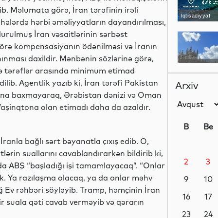
b. Məlumata görə, İran tərəfinin irəli
İqtisadiyyat
hələrdə hərbi əməliyyatların dayandırılması,
durulmuş İran vəsaitlərinin sərbəst
görə kompensasiyanın ödənilməsi və İranın
nması daxildir. Mənbənin sözlərinə görə,
Dünya
 və tərəflər arasında minimum etimad
ib. Agentlik yazıb ki, İran tərəfi Pakistan
Arxiv
asına baxmayaraq, Ərəbistan dənizi və Oman
Vaşinqtona olan etimadı daha da azaldır.
İqtisadiyyat
B
Be
anla bağlı sərt bəyanatla çıxış edib. O,
lərin suallarını cavablandırarkən bildirib ki,
2
3
Dünya
da ABŞ “başladığı işi tamamlayacaq”. “Onlar
ik. Ya razılaşma olacaq, ya da onlar məhv
9
10
ə Ağ Ev rəhbəri söyləyib. Tramp, həmçinin İran
16
17
ir suala qəti cavab verməyib və qərarın
İqtisadiyyat
23
24