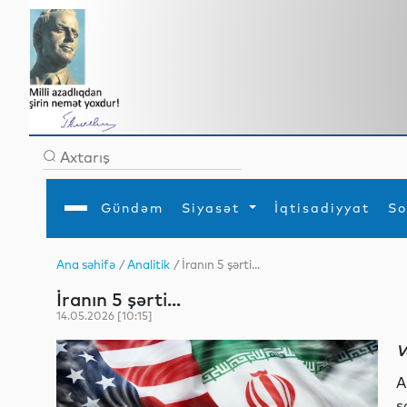
Gündəm
Siyasət
İqtisadiyyat
So
Ana səhifə
/
Analitik
/ İranın 5 şərti...
Ana səhifə
Ədəbiyyat
Siyasət
Sosial
Dün
İranın 5 şərti...
Gündəm
MEDİA
Xarici siyasət
Turizm
İqtisadiyyat
Daxili siyasət
Elm
14.05.2026 [10:15]
YAP
Din
Analitika
Hadisə
V
Mədəniyyət
Diaspor
Müsahibə
A
s