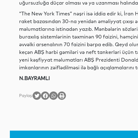
uğursuzluğa düçar olması və ya uzanması halında e
“The New York Times” nəşri isə iddia edir ki, İra
raket bazasından 30-na yenidən əməliyyat çıxışı 
məlumatlarına istinadən yazıb. Mənbələrin sözlərin
buraxılış sistemlərinin təxminən 90 faizini, həmç
əvvəlki arsenalının 70 faizini bərpa edib. Qeyd o
keçən ABŞ hərbi gəmiləri və neft tankerləri üçün tə
yeni kəşfiyyat məlumatları ABŞ Prezidenti Donald
imkanlarının zəiflədilməsi ilə bağlı açıqlamalarını 
N.BAYRAMLI
Paylaş: