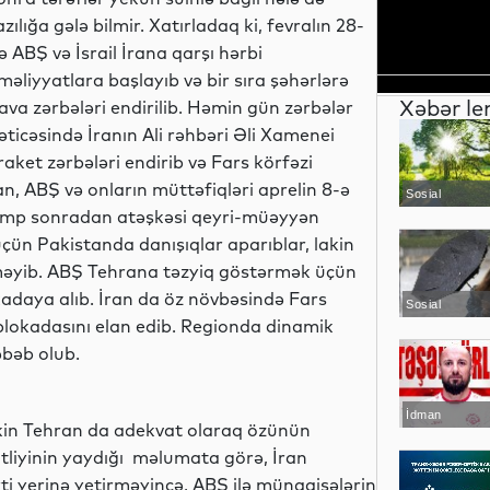
azılığa gələ bilmir. Xatırladaq ki, fevralın 28-
ə ABŞ və İsrail İrana qarşı hərbi
məliyyatlara başlayıb və bir sıra şəhərlərə
Xəbər le
ava zərbələri endirilib. Həmin gün zərbələr
əticəsində İranın Ali rəhbəri Əli Xamenei
raket zərbələri endirib və Fars körfəzi
n, ABŞ və onların müttəfiqləri aprelin 8-ə
Sosial
Tramp sonradan atəşkəsi qeyri-müəyyən
çün Pakistanda danışıqlar aparıblar, lakin
verməyib. ABŞ Tehrana təzyiq göstərmək üçün
adaya alıb. İran da öz növbəsində Fars
Sosial
lokadasını elan edib. Regionda dinamik
əbəb olub.
İdman
Lakin Tehran da adekvat olaraq özünün
entliyinin yaydığı məlumata görə, İran
ti yerinə yetirməyincə, ABŞ ilə münaqişələrin