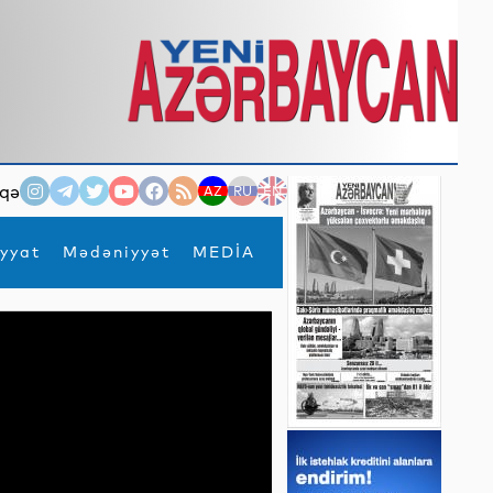
qə
AZ
RU
EN
yyat
Mədəniyyət
MEDİA
×