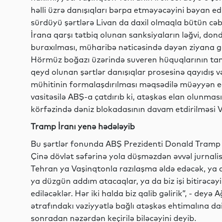
həlli üzrə danışıqları bərpa etməyəcəyini bəyan edi
sürdüyü şərtlərə Livan da daxil olmaqla bütün cəb
İrana qarşı tətbiq olunan sanksiyaların ləğvi, don
buraxılması, müharibə nəticəsində dəyən ziyana 
Hörmüz boğazı üzərində suveren hüquqlarının tanı
qeyd olunan şərtlər danışıqlar prosesinə qayıdış
mühitinin formalaşdırılması məqsədilə müəyyən edil
vasitəsilə ABŞ-a çatdırıb ki, atəşkəs elan olunm
körfəzində dəniz blokadasının davam etdirilməsi 
Tramp İranı yenə hədələyib
Bu şərtlər fonunda ABŞ Prezidenti Donald Tramp İr
Çinə dövlət səfərinə yola düşməzdən əvvəl jurnalist
Tehran ya Vaşinqtonla razılaşma əldə edəcək, ya 
ya düzgün addım atacaqlar, ya da biz işi bitirəcəy
ediləcəklər. Hər iki halda biz qalib gəlirik”, - dey
ətrafındakı vəziyyətlə bağlı atəşkəs ehtimalına da
sonradan nəzərdən keçirilə biləcəyini deyib.