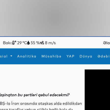
Bakı:
29 °C
55 %
8 m/s
Əla
sial
Analitika
Müsahibə
YAP
Dünya
Ədəbi
ya
İdman
Maraqlı
İdman
Yeni texnologiyalar
aşinqton bu şərtləri qəbul edəcəkmi?
BŞ-la İran arasında atəşkəs əldə edildikdən
onra tərəflər yekun sülhlə bağlı hələ də