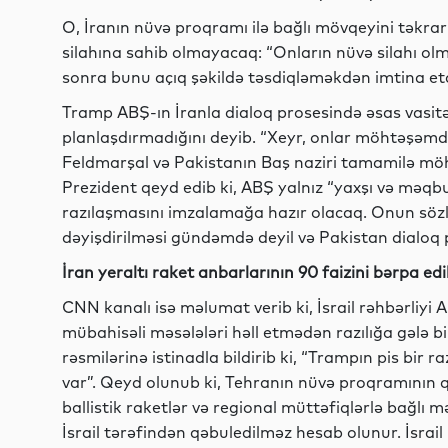
O, İranın nüvə proqramı ilə bağlı mövqeyini təkrarl
silahına sahib olmayacaq: “Onların nüvə silahı olm
sonra bunu açıq şəkildə təsdiqləməkdən imtina etd
Tramp ABŞ-ın İranla dialoq prosesində əsas vasit
planlaşdırmadığını deyib. “Xeyr, onlar möhtəşəmdirl
Feldmarşal və Pakistanın Baş naziri tamamilə möht
Prezident qeyd edib ki, ABŞ yalnız “yaxşı və məqbul
razılaşmasını imzalamağa hazır olacaq. Onun sözlə
dəyişdirilməsi gündəmdə deyil və Pakistan dialoq
İran yeraltı raket anbarlarının 90 faizini bərpa ed
CNN kanalı isə məlumat verib ki, İsrail rəhbərliyi
mübahisəli məsələləri həll etmədən razılığa gələ b
rəsmilərinə istinadla bildirib ki, “Trampın pis bir r
var”. Qeyd olunub ki, Tehranın nüvə proqramının q
ballistik raketlər və regional müttəfiqlərlə bağl
İsrail tərəfindən qəbuledilməz hesab olunur. İsrail 