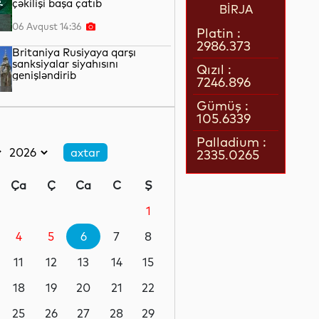
çəkilişi başa çatıb
BİRJA
06 Avqust 14:36
Platin :
2986.373
Britaniya Rusiyaya qarşı
sanksiyalar siyahısını
Qızıl :
genişləndirib
7246.896
06 Avqust 14:34
Gümüş :
105.6339
İndiyədək Bakı-Tbilisi-Ceyhan
kəməri ilə 4,7 milyard bareldən
Palladium :
çox neft nəql edilib
2335.0265
06 Avqust 14:29
Ça
Ç
Ca
C
Ş
Alimlər qlobal demoqrafik
proseslərlə bağlı tədqiqat
1
aparıblar
4
5
6
7
8
06 Avqust 14:18
11
12
13
14
15
Azərbaycandan tranzit
keçməklə Gürcüstandan İrana
18
19
20
21
22
gedən nəqliyyat vasitəsində
narkotik aşkarlanıb
25
26
27
28
29
06 Avqust 13:46