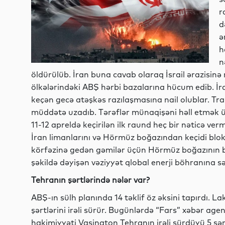
r
d
ə
h
n
öldürülüb. İran buna cavab olaraq İsrail ərazisinə 
ölkələrindəki ABŞ hərbi bazalarına hücum edib. İra
keçən gecə atəşkəs razılaşmasına nail olublar. 
müddətə uzadıb. Tərəflər münaqişəni həll etmək ü
11-12 apreldə keçirilən ilk raund heç bir nəticə 
İran limanlarını və Hörmüz boğazından keçidi blok
körfəzinə gedən gəmilər üçün Hörmüz boğazının b
şəkildə dəyişən vəziyyət qlobal enerji böhranına s
Tehranın şərtlərində nələr var?
ABŞ-ın sülh planında 14 təklif öz əksini tapırdı. 
şərtlərini irəli sürür. Bugünlərdə “Fars” xəbər ag
hakimiyyəti Vaşinqton Tehranın irəli sürdüyü 5 şər