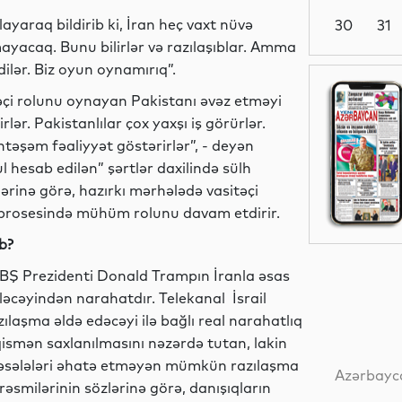
ayaraq bildirib ki, İran heç vaxt nüvə
30
31
ayacaq. Bunu bilirlər və razılaşıblar. Amma
ilər. Biz oyun oynamırıq”.
Dünya
əçi rolunu oynayan Pakistanı əvəz etməyi
ər. Pakistanlılar çox yaxşı iş görürlər.
əşəm fəaliyyət göstərirlər”, - deyən
 hesab edilən” şərtlər daxilində sülh
Mədəniyyət
rinə görə, hazırkı mərhələdə vasitəçi
 prosesində mühüm rolunu davam etdirir.
ib?
Elm
 ABŞ Prezidenti Donald Trampın İranla əsas
iləcəyindən narahatdır. Telekanal İsrail
azılaşma əldə edəcəyi ilə bağlı real narahatlıq
ismən saxlanılmasını nəzərdə tutan, lakin
İqtisadiyyat
ı məsələləri əhatə etməyən mümkün razılaşma
Azərbayca
rəsmilərinin sözlərinə görə, danışıqların