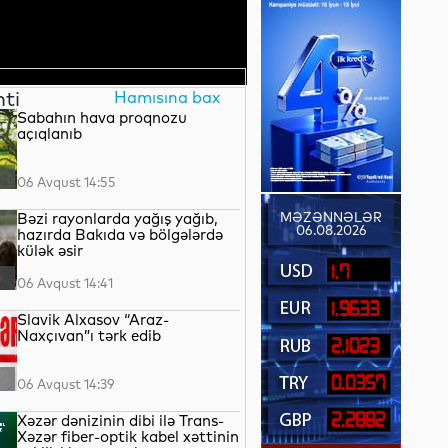
nti
Hamısına bax
Sabahın hava proqnozu
açıqlanıb
06 Avqust 14:55
Bəzi rayonlarda yağış yağıb,
MƏZƏNNƏLƏR
06.08.2026
hazırda Bakıda və bölgələrdə
külək əsir
1.7
06 Avqust 14:41
1.9633
Slavik Alxasov “Araz-
Naxçıvan”ı tərk edib
2.1023
0.0357
06 Avqust 14:39
2.2882
Xəzər dənizinin dibi ilə Trans-
Xəzər fiber-optik kabel xəttinin