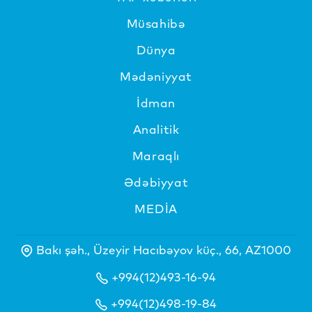
Müsahibə
Dünya
Mədəniyyat
İdman
Analitik
Maraqlı
Ədəbiyyat
MEDİA
Bakı şəh., Üzeyir Hacıbəyov küç., 66, AZ1000
+994(12)493-16-94
+994(12)498-19-84