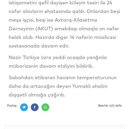
istiqamətini qəfil dəyişən küləyin təsiri ilə 24
nəfər alovların əhatəsində qalıb. Onlardan beşi
meşə işçisi, beşi isə Axtarış-Xilasetmə
Dərnəyinin (AKUT) əməkdaşı olmaqla on nəfər
həlak olub. Hazırda digər 14 nəfərin müalicəsi
xəstəxanada davam edir.
Nazir Türkiyə üzrə yeddi ocaqda yanğınla
mübarizənin davam etdiyini bildirib.
Sabahdan etibarən havanın temperaturunun
daha da artacağını deyən Yumaklı əhalini
diqqətli olmağa çağırıb.
Paylaş:
Baxılıb: 422 dəfə