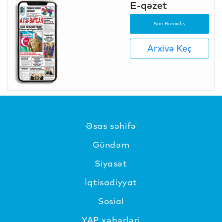
E-qəzet
Son Buraxılış
Arxivə Keç
Əsas səhifə
Gündəm
Siyasət
İqtisadiyyat
Sosial
YAP xəbərləri