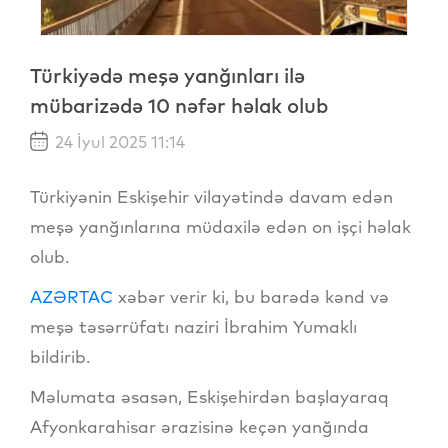
Türkiyədə meşə yanğınları ilə
mübarizədə 10 nəfər həlak olub
24 İyul 2025 11:14
Türkiyənin Eskişehir vilayətində davam edən
meşə yanğınlarına müdaxilə edən on işçi həlak
olub.
AZƏRTAC
xəbər verir ki, bu barədə kənd və
meşə təsərrüfatı naziri İbrahim Yumaklı
bildirib.
Məlumata əsasən, Eskişehirdən başlayaraq
Afyonkarahisar ərazisinə keçən yanğında