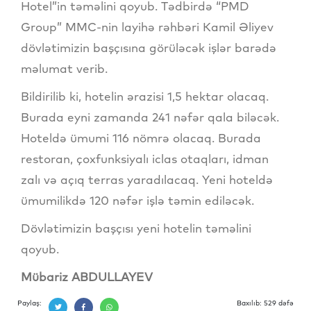
Hotel”in təməlini qoyub. Tədbirdə “PMD
Group” MMC-nin layihə rəhbəri Kamil Əliyev
dövlətimizin başçısına görüləcək işlər barədə
məlumat verib.
Bildirilib ki, hotelin ərazisi 1,5 hektar olacaq.
Burada eyni zamanda 241 nəfər qala biləcək.
Hoteldə ümumi 116 nömrə olacaq. Burada
restoran, çoxfunksiyalı iclas otaqları, idman
zalı və açıq terras yaradılacaq. Yeni hoteldə
ümumilikdə 120 nəfər işlə təmin ediləcək.
Dövlətimizin başçısı yeni hotelin təməlini
qoyub.
Mübariz ABDULLAYEV
Paylaş:
Baxılıb: 529 dəfə