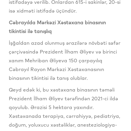
istifadəyə verilib. Onlardan 615-i sakinlər, 20-si
isə xidməti istifadə üçündür.
Cəbrayılda Mərkəzi Xəstəxana binasının
tikintisi ilə tanışlıq
İşğaldan azad olunmuş ərazilərə növbəti səfər
çərçivəsində Prezident İlham Əliyev və birinci
xanım Mehriban Əliyeva 150 çarpayılıq
Cəbrayıl Rayon Mərkəzi Xəstəxanasının
binasının tikintisi ilə tanış olublar.
Qeyd edək ki, bu xəstəxana binasının təməli
Prezident İlham Əliyev tərəfindən 2021-ci ildə
qoyulub. Ərazisi 5 hektara yaxındır.
Xəstəxanada terapiya, cərrahiyyə, pediatriya,
doğum, yoluxucu xəstəliklər, anesteziologiya-