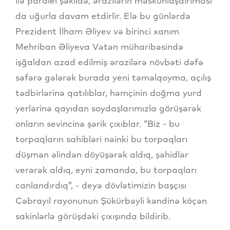
ilə paralel şəkildə, ərazilərin məskunlaşdırlması
da uğurla davam etdirlir. Elə bu günlərdə
Prezident İlham Əliyev və birinci xanım
Mehriban Əliyeva Vətən müharibəsində
işğaldan azad edilmiş ərazilərə növbəti dəfə
səfərə gələrək burada yeni təməlqoyma, açılış
tədbirlərinə qatılıblar, həmçinin doğma yurd
yerlərinə qayıdan soydaşlarımızla görüşərək
onların sevincinə şərik çıxıblar. “Biz - bu
torpaqların sahibləri nəinki bu torpaqları
düşmən əlindən döyüşərək aldıq, şəhidlər
verərək aldıq, eyni zamanda, bu torpaqları
canlandırdıq”, - deyə dövlətimizin başçısı
Cəbrayıl rayonunun Şükürbəyli kəndinə köçən
sakinlərlə görüşdəki çıxışında bildirib.