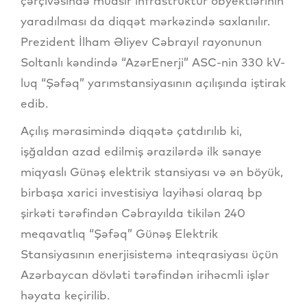
çərçivəsində müasir infrastruktur obyektlərinin
yaradılması da diqqət mərkəzində saxlanılır.
Prezident İlham Əliyev Cəbrayıl rayonunun
Soltanlı kəndində “AzərEnerji” ASC-nin 330 kV-
luq “Şəfəq” yarımstansiyasının açılışında iştirak
edib.
Açılış mərasimində diqqətə çatdırılıb ki,
işğaldan azad edilmiş ərazilərdə ilk sənaye
miqyaslı Günəş elektrik stansiyası və ən böyük,
birbaşa xarici investisiya layihəsi olaraq bp
şirkəti tərəfindən Cəbrayılda tikilən 240
meqavatlıq “Şəfəq” Günəş Elektrik
Stansiyasının enerjisistemə inteqrasiyası üçün
Azərbaycan dövləti tərəfindən irihəcmli işlər
həyata keçirilib.