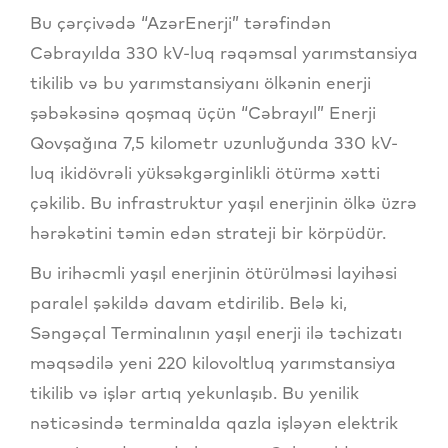
Bu çərçivədə “AzərEnerji” tərəfindən
Cəbrayılda 330 kV-luq rəqəmsal yarımstansiya
tikilib və bu yarımstansiyanı ölkənin enerji
şəbəkəsinə qoşmaq üçün “Cəbrayıl” Enerji
Qovşağına 7,5 kilometr uzunluğunda 330 kV-
luq ikidövrəli yüksəkgərginlikli ötürmə xətti
çəkilib. Bu infrastruktur yaşıl enerjinin ölkə üzrə
hərəkətini təmin edən strateji bir körpüdür.
Bu irihəcmli yaşıl enerjinin ötürülməsi layihəsi
paralel şəkildə davam etdirilib. Belə ki,
Səngəçal Terminalının yaşıl enerji ilə təchizatı
məqsədilə yeni 220 kilovoltluq yarımstansiya
tikilib və işlər artıq yekunlaşıb. Bu yenilik
nəticəsində terminalda qazla işləyən elektrik