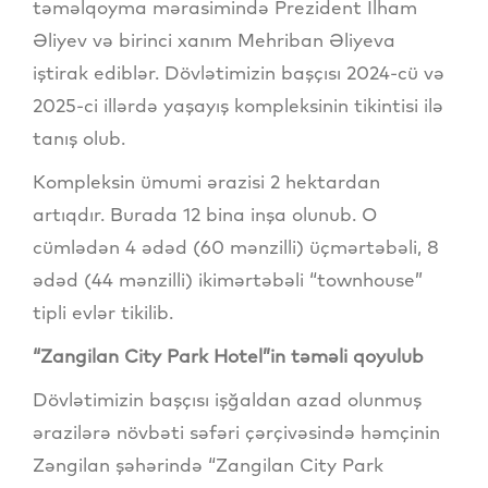
təməlqoyma mərasimində Prezident İlham
Əliyev və birinci xanım Mehriban Əliyeva
iştirak ediblər. Dövlətimizin başçısı 2024-cü və
2025-ci illərdə yaşayış kompleksinin tikintisi ilə
tanış olub.
Kompleksin ümumi ərazisi 2 hektardan
artıqdır. Burada 12 bina inşa olunub. O
cümlədən 4 ədəd (60 mənzilli) üçmərtəbəli, 8
ədəd (44 mənzilli) ikimərtəbəli “townhouse”
tipli evlər tikilib.
“Zangilan City Park Hotel”in təməli qoyulub
Dövlətimizin başçısı işğaldan azad olunmuş
ərazilərə növbəti səfəri çərçivəsində həmçinin
Zəngilan şəhərində “Zangilan City Park