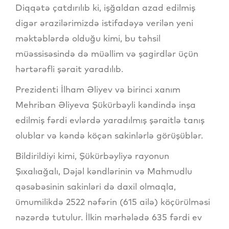
Diqqətə çatdırılıb ki, işğaldan azad edilmiş
digər ərazilərimizdə istifadəyə verilən yeni
məktəblərdə olduğu kimi, bu təhsil
müəssisəsində də müəllim və şagirdlər üçün
hərtərəfli şərait yaradılıb.
Prezidenti İlham Əliyev və birinci xanım
Mehriban Əliyeva Şükürbəyli kəndində inşa
edilmiş fərdi evlərdə yaradılmış şəraitlə tanış
olublar və kəndə köçən sakinlərlə görüşüblər.
Bildirildiyi kimi, Şükürbəyliyə rayonun
Şıxalıağalı, Dəjəl kəndlərinin və Mahmudlu
qəsəbəsinin sakinləri də daxil olmaqla,
ümumilikdə 2522 nəfərin (615 ailə) köçürülməsi
nəzərdə tutulur. İlkin mərhələdə 635 fərdi ev