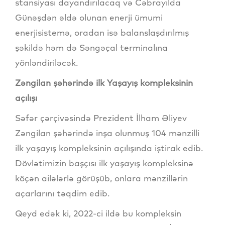
stansiyası dayandırılacaq və Cəbrayılda
Günəşdən əldə olunan enerji ümumi
enerjisistemə, oradan isə balanslaşdırılmış
şəkildə həm də Səngəçal terminalına
yönləndiriləcək.
Zəngilan şəhərində ilk Yaşayış kompleksinin
açılışı
Səfər çərçivəsində Prezident İlham Əliyev
Zəngilan şəhərində inşa olunmuş 104 mənzilli
ilk yaşayış kompleksinin açılışında iştirak edib.
Dövlətimizin başçısı ilk yaşayış kompleksinə
köçən ailələrlə görüşüb, onlara mənzillərin
açarlarını təqdim edib.
Qeyd edək ki, 2022-ci ildə bu kompleksin