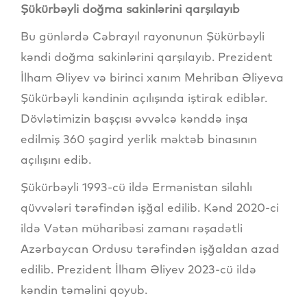
Şükürbəyli doğma sakinlərini qarşılayıb
Bu günlərdə Cəbrayıl rayonunun Şükürbəyli
kəndi doğma sakinlərini qarşılayıb. Prezident
İlham Əliyev və birinci xanım Mehriban Əliyeva
Şükürbəyli kəndinin açılışında iştirak ediblər.
Dövlətimizin başçısı əvvəlcə kənddə inşa
edilmiş 360 şagird yerlik məktəb binasının
açılışını edib.
Şükürbəyli 1993-cü ildə Ermənistan silahlı
qüvvələri tərəfindən işğal edilib. Kənd 2020-ci
ildə Vətən müharibəsi zamanı rəşadətli
Azərbaycan Ordusu tərəfindən işğaldan azad
edilib. Prezident İlham Əliyev 2023-cü ildə
kəndin təməlini qoyub.