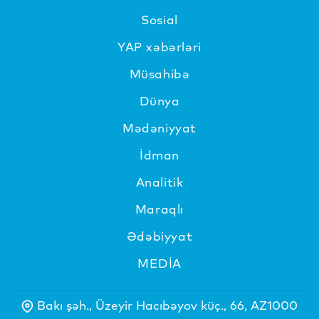
Sosial
YAP xəbərləri
Müsahibə
Dünya
Mədəniyyat
İdman
Analitik
Maraqlı
Ədəbiyyat
MEDİA
Bakı şəh., Üzeyir Hacıbəyov küç., 66, AZ1000