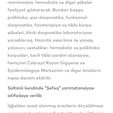
reanimasiya, hemodializ və digər şöbələr
fəaliyyət göstərəcək. Bundan başqa,
poliklinika, şüa-diaqnostika, funksional-
diaqnostika, fizioterapiya və tibbi bərpa
şöbələri, klinik diaqnostika laboratoriyası
yaradılacaq. Hazırda əsas bina ilə yanaşı,
yoluxucu xəstəliklər, hemodializ və poliklinika
korpusları, təcili tibbi yardım stansiyası,
həmçinin Cəbrayıl Rayon Gigiyena və
Epidemiologiya Mərkəzinin və digər binaların
inşası davam etdirilir.
Soltanlı kəndində “Şəfəq” yarımstansiyası
istifadəyə verilib
İşğaldan azad olunmuş ərazilərin dirçəldilməsi