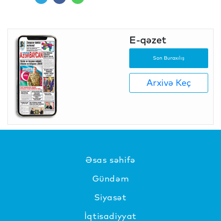
E-qəzet
Son Buraxılış
Arxivə Keç
Əsas səhifə
Gündəm
Siyasət
İqtisadiyyat