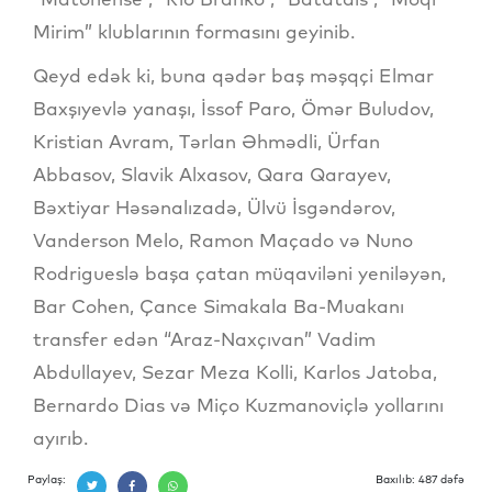
Mirim” klublarının formasını geyinib.
Qeyd edək ki, buna qədər baş məşqçi Elmar
Baxşıyevlə yanaşı, İssof Paro, Ömər Buludov,
Kristian Avram, Tərlan Əhmədli, Ürfan
Abbasov, Slavik Alxasov, Qara Qarayev,
Bəxtiyar Həsənalızadə, Ülvü İsgəndərov,
Vanderson Melo, Ramon Maçado və Nuno
Rodrigueslə başa çatan müqaviləni yeniləyən,
Bar Cohen, Çance Simakala Ba-Muakanı
transfer edən “Araz-Naxçıvan” Vadim
Abdullayev, Sezar Meza Kolli, Karlos Jatoba,
Bernardo Dias və Miço Kuzmanoviçlə yollarını
ayırıb.
Paylaş:
Baxılıb: 487 dəfə