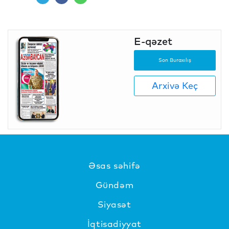
E-qəzet
Son Buraxılış
Arxivə Keç
Əsas səhifə
Gündəm
Siyasət
İqtisadiyyat