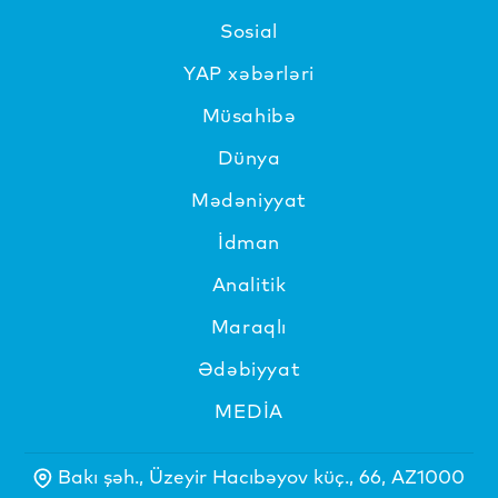
Sosial
YAP xəbərləri
Müsahibə
Dünya
Mədəniyyat
İdman
Analitik
Maraqlı
Ədəbiyyat
MEDİA
Bakı şəh., Üzeyir Hacıbəyov küç., 66, AZ1000