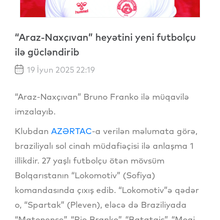
“Araz-Naxçıvan” heyətini yeni futbolçu
ilə gücləndirib
19 İyun 2025 22:19
“Araz-Naxçıvan” Bruno Franko ilə müqavilə
imzalayıb.
Klubdan
AZƏRTAC
-a verilən məlumata görə,
braziliyalı sol cinah müdafiəçisi ilə anlaşma 1
illikdir. 27 yaşlı futbolçu ötən mövsüm
Bolqarıstanın “Lokomotiv” (Sofiya)
komandasında çıxış edib. “Lokomotiv”ə qədər
o, “Spartak” (Pleven), eləcə də Braziliyada
“Matonense”, “Rio Branko”, “Batatais”, “Moqi