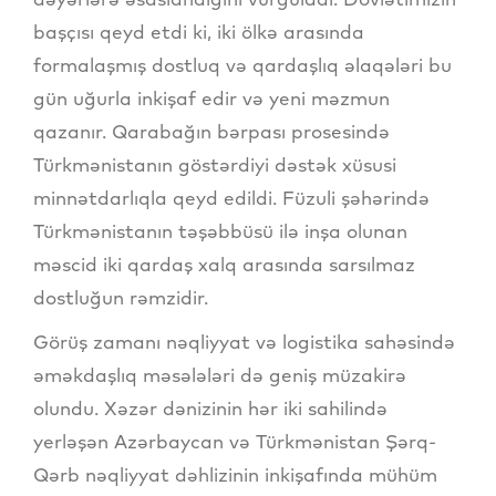
başçısı qeyd etdi ki, iki ölkə arasında
formalaşmış dostluq və qardaşlıq əlaqələri bu
gün uğurla inkişaf edir və yeni məzmun
qazanır. Qarabağın bərpası prosesində
Türkmənistanın göstərdiyi dəstək xüsusi
minnətdarlıqla qeyd edildi. Füzuli şəhərində
Türkmənistanın təşəbbüsü ilə inşa olunan
məscid iki qardaş xalq arasında sarsılmaz
dostluğun rəmzidir.
Görüş zamanı nəqliyyat və logistika sahəsində
əməkdaşlıq məsələləri də geniş müzakirə
olundu. Xəzər dənizinin hər iki sahilində
yerləşən Azərbaycan və Türkmənistan Şərq-
Qərb nəqliyyat dəhlizinin inkişafında mühüm