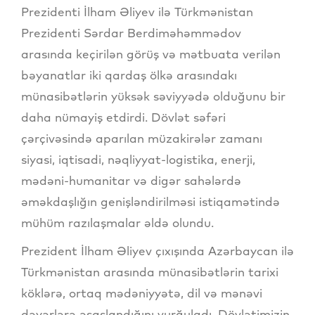
Prezidenti İlham Əliyev ilə Türkmənistan
Prezidenti Sərdar Berdiməhəmmədov
arasında keçirilən görüş və mətbuata verilən
bəyanatlar iki qardaş ölkə arasındakı
münasibətlərin yüksək səviyyədə olduğunu bir
daha nümayiş etdirdi. Dövlət səfəri
çərçivəsində aparılan müzakirələr zamanı
siyasi, iqtisadi, nəqliyyat-logistika, enerji,
mədəni-humanitar və digər sahələrdə
əməkdaşlığın genişləndirilməsi istiqamətində
mühüm razılaşmalar əldə olundu.
Prezident İlham Əliyev çıxışında Azərbaycan ilə
Türkmənistan arasında münasibətlərin tarixi
köklərə, ortaq mədəniyyətə, dil və mənəvi
dəyərlərə əsaslandığını vurğuladı. Dövlətimizin