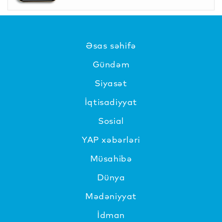
Əsas səhifə
Gündəm
Siyasət
İqtisadiyyat
Sosial
YAP xəbərləri
Müsahibə
Dünya
Mədəniyyat
İdman