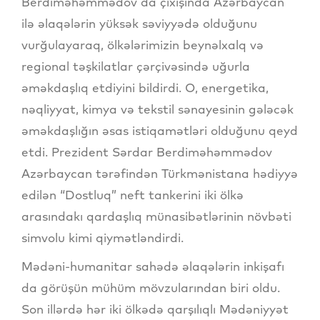
Berdiməhəmmədov da çıxışında Azərbaycan
ilə əlaqələrin yüksək səviyyədə olduğunu
vurğulayaraq, ölkələrimizin beynəlxalq və
regional təşkilatlar çərçivəsində uğurla
əməkdaşlıq etdiyini bildirdi. O, energetika,
nəqliyyat, kimya və tekstil sənayesinin gələcək
əməkdaşlığın əsas istiqamətləri olduğunu qeyd
etdi. Prezident Sərdar Berdiməhəmmədov
Azərbaycan tərəfindən Türkmənistana hədiyyə
edilən “Dostluq” neft tankerini iki ölkə
arasındakı qardaşlıq münasibətlərinin növbəti
simvolu kimi qiymətləndirdi.
Mədəni-humanitar sahədə əlaqələrin inkişafı
da görüşün mühüm mövzularından biri oldu.
Son illərdə hər iki ölkədə qarşılıqlı Mədəniyyət