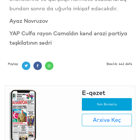
bundan sonra da uğurla inkişaf edəcəkdir.
Ayaz Novruzov
YAP Culfa rayon Camaldın kənd ərazi partiya
təşkilatının sədri
Paylaş:
Baxılıb: 442 dəfə
E-qəzet
Son Buraxılış
Arxivə Keç