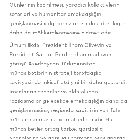
Günlərinin keçirilməsi, yaradıcı kollektivlərin
səfərləri və humanitar əməkdaşlığın
genişlənməsi xalqlarımız arasındakı dostluğun
daha da möhkəmlənməsinə xidmət edir.
Ümumilikdə, Prezident İlham Əliyevin və
Prezident Sərdar Berdiməhəmmədovun
görüşü Azərbaycan-Türkmənistan
münasibətlərinin strateji tərəfdaşlıq
səviyyəsində inkişaf etdiyini bir daha göstərdi.
İmzalanan sənədlər və əldə olunan
razılaşmalar gələcəkdə əməkdaşlığın daha da
genişlənməsinə, regionda sabitliyin və rifahın
möhkəmlənməsinə xidmət edəcəkdir. Bu
münasibətlər ortaq tarixə, qardaşlıq
ənənələrinə və qarşılıqlı hörmətə əsaslanaraq