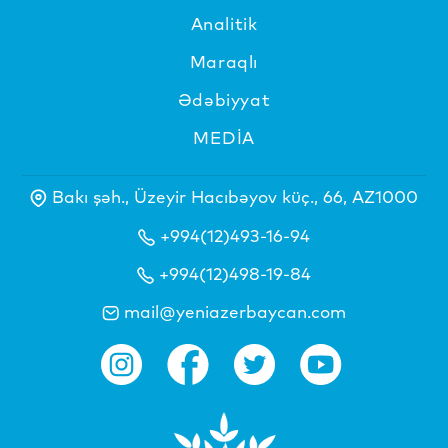
Analitik
Maraqlı
Ədəbiyyat
MEDİA
Bakı şəh., Üzeyir Hacıbəyov küç., 66, AZ1000
+994(12)493-16-94
+994(12)498-19-84
mail@yeniazerbaycan.com