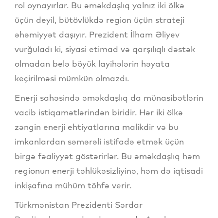
rol oynayırlar. Bu əməkdaşlıq yalnız iki ölkə
üçün deyil, bütövlükdə region üçün strateji
əhəmiyyət daşıyır. Prezident İlham Əliyev
vurğuladı ki, siyasi etimad və qarşılıqlı dəstək
olmadan belə böyük layihələrin həyata
keçirilməsi mümkün olmazdı.
Enerji sahəsində əməkdaşlıq da münasibətlərin
vacib istiqamətlərindən biridir. Hər iki ölkə
zəngin enerji ehtiyatlarına malikdir və bu
imkanlardan səmərəli istifadə etmək üçün
birgə fəaliyyət göstərirlər. Bu əməkdaşlıq həm
regionun enerji təhlükəsizliyinə, həm də iqtisadi
inkişafına mühüm töhfə verir.
Türkmənistan Prezidenti Sərdar