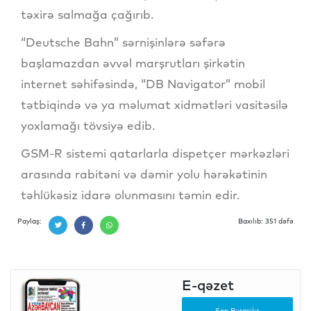
təxirə salmağa çağırıb.
“Deutsche Bahn” sərnişinlərə səfərə
başlamazdan əvvəl marşrutları şirkətin
internet səhifəsində, “DB Navigator” mobil
tətbiqində və ya məlumat xidmətləri vasitəsilə
yoxlamağı tövsiyə edib.
GSM-R sistemi qatarlarla dispetçer mərkəzləri
arasında rabitəni və dəmir yolu hərəkətinin
təhlükəsiz idarə olunmasını təmin edir.
Paylaş:
Baxılıb: 351 dəfə
E-qəzet
Son Buraxılış