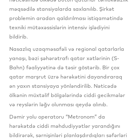
məqsədilə stansiyalarda saxlanılıb. Şirkət
problemin aradan qaldırılması istiqamətində
texniki mütəxəssislərin intensiv işlədiyini
bildirib.
Nasazlıq uzaqməsafəli və regional qatarlarla
yanaşı, bəzi şəhərətrafı qatar xətlərinin (S-
Bahn) fəaliyyətinə də təsir göstərib. Bir çox
qatar marşrut üzrə hərəkətini dayandıraraq
ən yaxın stansiyaya yönləndirilib. Nəticədə
ölkənin müxtəlif bölgələrində ciddi gecikmələr
və reyslərin ləğv olunması qeydə alınıb.
Dəmir yolu operatoru “Metronom” da
hərəkətdə ciddi məhdudiyyətlər yarandığını
bildirərək, sərnişinləri planlaşdırdıqları səfərləri