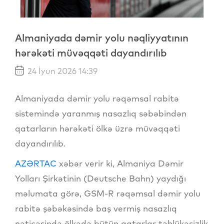
Almaniyada dəmir yolu nəqliyyatının
hərəkəti müvəqqəti dayandırılıb
24 İyun 2026 14:39
Almaniyada dəmir yolu rəqəmsal rabitə
sistemində yaranmış nasazlıq səbəbindən
qatarların hərəkəti ölkə üzrə müvəqqəti
dayandırılıb.
AZƏRTAC
xəbər verir ki, Almaniya Dəmir
Yolları Şirkətinin (Deutsche Bahn) yaydığı
məlumata görə, GSM-R rəqəmsal dəmir yolu
rabitə şəbəkəsində baş vermiş nasazlıq
nəticəsində ölkədə bütün qatarlar təhlükəsizlik