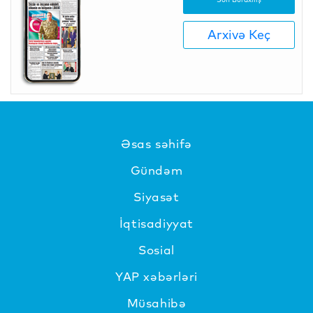
Arxivə Keç
Əsas səhifə
Gündəm
Siyasət
İqtisadiyyat
Sosial
YAP xəbərləri
Müsahibə