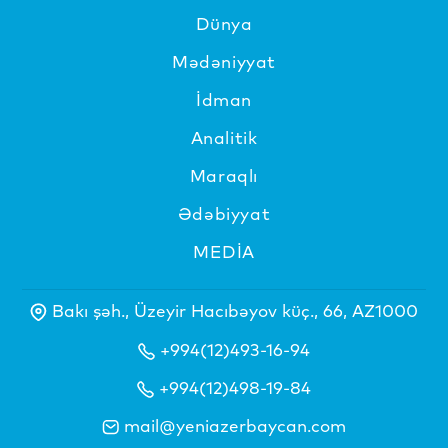
Dünya
Mədəniyyat
İdman
Analitik
Maraqlı
Ədəbiyyat
MEDİA
Bakı şəh., Üzeyir Hacıbəyov küç., 66, AZ1000
+994(12)493-16-94
+994(12)498-19-84
mail@yeniazerbaycan.com