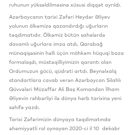
ruhunun yüksəldilməsinə xüsusi diqqət ayrıldı.
Azərbaycanın tarixi Zəfəri Heydər Əliyev
yolunun ölkəmizə qazandırdığı uğurların
təqdimatıdır. Ölkəmiz bütün sahələrdə
davamlı uğurlara imza atdı, Qarabağ
münaqişəsinin həlli üçün möhkəm hüquqi baza
formalaşdı, müstəqilliyimizin qarantı olan
Ordumuzun gücü, qüdrəti artdı. Beynəlxalq
standartlara cavab verən Azərbaycan Silahlı
Qüvvələri Müzəffər Ali Baş Komandan İlham
Əliyevin rəhbərliyi ilə dünya hərb tarixinə yeni
səhifə yazdı.
Tarixi Zəfərimizin dünyaya təqdimatında
əhəmiyyətli rol oynayan 2020-ci il 10 dekabr