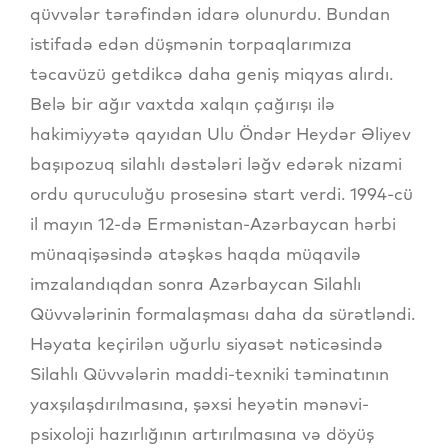
qüvvələr tərəfindən idarə olunurdu. Bundan
istifadə edən düşmənin torpaqlarımıza
təcavüzü getdikcə daha geniş miqyas alırdı.
Belə bir ağır vaxtda xalqın çağırışı ilə
hakimiyyətə qayıdan Ulu Öndər Heydər Əliyev
başıpozuq silahlı dəstələri ləğv edərək nizami
ordu quruculuğu prosesinə start verdi. 1994-cü
il mayın 12-də Ermənistan-Azərbaycan hərbi
münaqişəsində atəşkəs haqda müqavilə
imzalandıqdan sonra Azərbaycan Silahlı
Qüvvələrinin formalaşması daha da sürətləndi.
Həyata keçirilən uğurlu siyasət nəticəsində
Silahlı Qüvvələrin maddi-texniki təminatının
yaxşılaşdırılmasına, şəxsi heyətin mənəvi-
psixoloji hazırlığının artırılmasına və döyüş