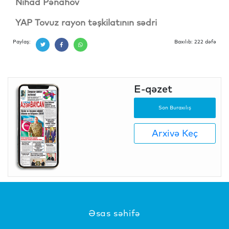
Nihad Pənahov
YAP Tovuz rayon təşkilatının sədri
Paylaş:
Baxılıb: 222 dəfə
E-qəzet
Son Buraxılış
Arxivə Keç
Əsas səhifə