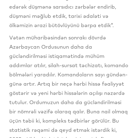
edərək düşmənə sarsıdıcı zərbələr endirib,
düşməni məğlub etdik, tarixi ədaləti və
ölkəmizin ərazi bütövlüyünü bərpa etdik”.
Vətən müharibəsindən sonrakı dövrdə
Azərbaycan Ordusunun daha da
gücləndirilməsi istiqamətində mühüm
addımlar atılır, silah-sursat təchizatı, komando
bölmələri yaradılır. Komandoların sayı gündən-
günə artır. Artıq bir neçə hərbi hissə fəaliyyət
göstərir və yeni hərbi hissələrin açılışı nəzərdə
tutulur. Ordumuzun daha da gücləndirilməsi
bir nömrəli vəzifə olaraq qalır. Buna nail olmaq
üçün təbii ki, kompleks tədbirlər görülür. Bu
statistik rəqəmi də qeyd etmək istərdik ki,