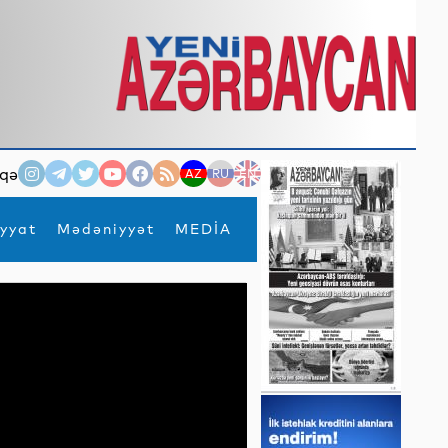
qə
AZ
RU
EN
yyat
Mədəniyyət
MEDİA
×