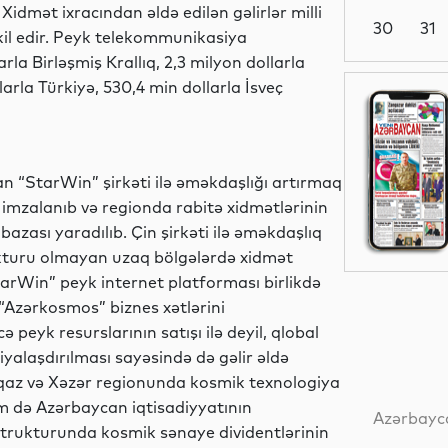
idmət ixracından əldə edilən gəlirlər milli
30
31
şkil edir. Peyk telekommunikasiya
arla Birləşmiş Krallıq, 2,3 milyon dollarla
arla Türkiyə, 530,4 min dollarla İsveç
Dünya
an “StarWin” şirkəti ilə əməkdaşlığı artırmaq
Siyasət
 imzalanıb və regionda rabitə xidmətlərinin
azası yaradılıb. Çin şirkəti ilə əməkdaşlıq
rukturu olmayan uzaq bölgələrdə xidmət
tarWin” peyk internet platforması birlikdə
Yeni
“Azərkosmos” biznes xətlərini
texnologiyalar
 peyk resurslarının satışı ilə deyil, qlobal
alaşdırılması sayəsində də gəlir əldə
az və Xəzər regionunda kosmik texnologiya
Analitik
əm də Azərbaycan iqtisadiyyatının
Azərbayca
 strukturunda kosmik sənaye dividentlərinin