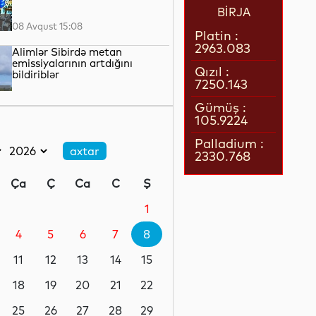
BİRJA
08 Avqust 15:08
Platin :
2963.083
Alimlər Sibirdə metan
emissiyalarının artdığını
Qızıl :
bildiriblər
7250.143
08 Avqust 13:24
Gümüş :
105.9224
Ermənistanın Baş naziri Nikol
Paşinyan Azərbaycan
Palladium :
Prezidenti İlham Əliyevə zəng
2330.768
edib
08 Avqust 12:35
Ça
Ç
Ca
C
Ş
Böyük Britaniyada enerji
borcları rekord həddə çatıb
1
4
5
6
7
8
08 Avqust 12:17
11
12
13
14
15
SDU rektorundan sumqayıtlı
abituriyentlərə çağırış
18
19
20
21
22
25
26
27
28
29
08 Avqust 12:06