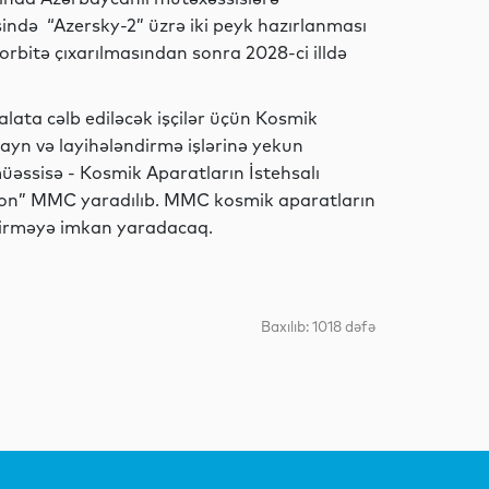
ində “Azersky-2” üzrə iki peyk hazırlanması
in orbitə çıxarılmasından sonra 2028-ci illdə
Siyasət
alata cəlb ediləcək işçilər üçün Kosmik
zayn və layihələndirmə işlərinə yekun
üəssisə - Kosmik Aparatların İstehsalı
Siyasət
on” MMC yaradılıb. MMC kosmik aparatların
eçirməyə imkan yaradacaq.
Dünya
Baxılıb: 1018 dəfə
Dünya