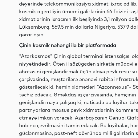
dəyərində telekommunikasiya xidməti ixrac edilib. X
kosmik agentliyin ümumi gəlirlərinin 66 faizini tə
xidmətlərinin ixracının ilk beşliyində 3,1 milyon doll
Lüksemburq, 569,5 min dollarla Nigeriya, 537,9 doll
qərarlaşıb.
Çinin kosmik nəhəngi ilə bir platformada
“Azərkosmos” Çinin qlobal terminal istehsalçısı ol
niyyətindədir. Ötən il sözügedən şirkətlə müqavilə
əhatəsini genişləndirmək üçün əlavə peyk resursu b
çərçivəsində, müştərilərə ənənəvi rabitə infrast
göstəriləcək ki, həmin xidmətləri “Azconnexus”- S
təchiz edəcək. Əməkdaşlıq çərçivəsində, həmçinin 
genişləndirməyə çalışaq ki, nəticədə bu layihə təkcə
partnyorlara məxsus peyk xidmətlərinin kommersiy
etməyə imkan verəcək. Azərbaycanın Cənubi Qafq
habına çevrilməsini təmin edəcək. Bu layihələr, h
güclənməsinə, post-neft dövründə milli gəlirlərin