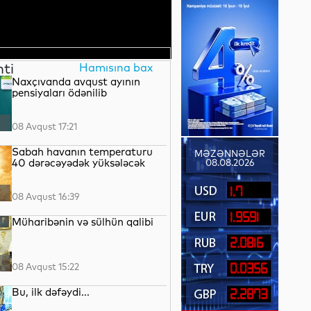
nti
Hamısına bax
Naxçıvanda avqust ayının
pensiyaları ödənilib
08 Avqust 17:21
Sabah havanın temperaturu
MƏZƏNNƏLƏR
40 dərəcəyədək yüksələcək
08.08.2026
1.7
08 Avqust 16:39
1.9591
Müharibənin və sülhün qalibi
2.0816
08 Avqust 15:22
0.0356
Bu, ilk dəfəydi...
2.2873