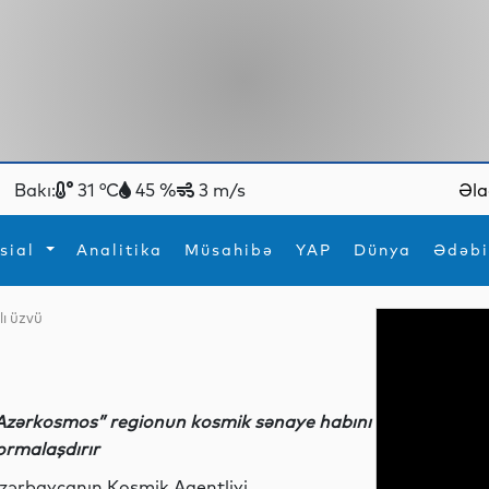
Bakı:
31 °C
45 %
3 m/s
Əla
sial
Analitika
Müsahibə
YAP
Dünya
Ədəbi
lı üzvü
ya
İdman
Maraqlı
İdman
Yeni texnologiyalar
Azərkosmos” regionun kosmik sənaye habını
ormalaşdırır
zərbaycanın Kosmik Agentliyi