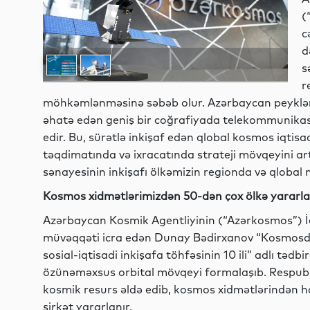
(
c
d
s
r
möhkəmlənməsinə səbəb olur. Azərbaycan peykləri
əhatə edən geniş bir coğrafiyada telekommunikasi
edir. Bu, sürətlə inkişaf edən qlobal kosmos iqti
təqdimatında və ixracatında strateji mövqeyini ar
sənayesinin inkişafı ölkəmizin regionda və qlobal
Kosmos xidmətlərimizdən 50-dən çox ölkə yararla
Azərbaycan Kosmik Agentliyinin (“Azərkosmos”) İda
müvəqqəti icra edən Dunay Bədirxanov “Kosmosd
sosial-iqtisadi inkişafa töhfəsinin 10 ili” adlı təd
özünəməxsus orbital mövqeyi formalaşıb. Respubl
kosmik resurs əldə edib, kosmos xidmətlərindən h
şirkət yararlanır.