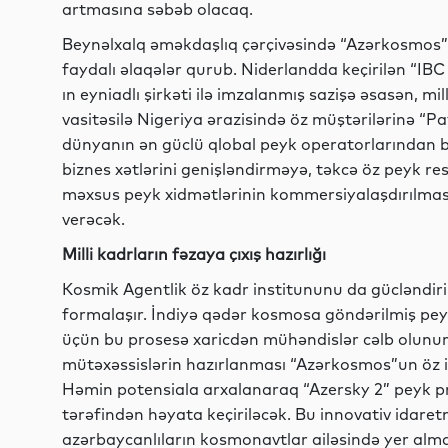
artmasına səbəb olacaq.
Beynəlxalq əməkdaşlıq çərçivəsində “Azərkosmos” q
faydalı əlaqələr qurub. Niderlandda keçirilən “I
ın eyniadlı şirkəti ilə imzalanmış sazişə əsasən, m
vasitəsilə Nigeriya ərazisində öz müştərilərinə “
dünyanın ən güclü qlobal peyk operatorlarından bi
biznes xətlərini genişləndirməyə, təkcə öz peyk resu
məxsus peyk xidmətlərinin kommersiyalaşdırılmas
verəcək.
Milli kadrların fəzaya çıxış hazırlığı
Kosmik Agentlik öz kadr institununu da gücləndiri
formalaşır. İndiyə qədər kosmosa göndərilmiş peyk
üçün bu prosesə xaricdən mühəndislər cəlb olunur
mütəxəssislərin hazırlanması “Azərkosmos”un öz 
Həmin potensiala arxalanaraq “Azersky 2” peyk pr
tərəfindən həyata keçiriləcək. Bu innovativ idare
azərbaycanlıların kosmonavtlar ailəsində yer almas