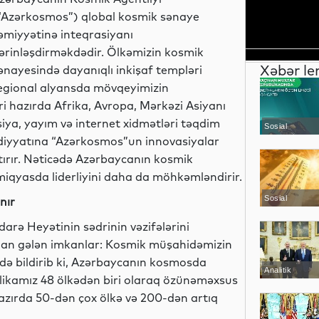
“Azərkosmos”) qlobal kosmik sənaye
əmiyyətinə inteqrasiyanı
ərinləşdirməkdədir. Ölkəmizin kosmik
Xəbər le
ənayesində dayanıqlı inkişaf templəri
egional alyansda mövqeyimizin
 hazırda Afrika, Avropa, Mərkəzi Asiyanı
ya, yayım və internet xidmətləri təqdim
Sosial
sadiyyatına “Azərkosmos”un innovasiyalar
tırır. Nəticədə Azərbaycanın kosmik
 miqyasda liderliyini daha da möhkəmləndirir.
Sosial
nır
rə Heyətinin sədrinin vəzifələrini
an gələn imkanlar: Kosmik müşahidəmizin
birdə bildirib ki, Azərbaycanın kosmosda
Analitik
ikamız 48 ölkədən biri olaraq özünəməxsus
azırda 50-dən çox ölkə və 200-dən artıq