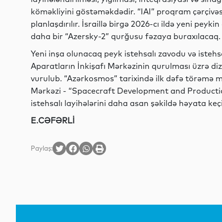
köməkliyini göstəməkdədir. “IAI” proqram çərçivəs
planlaşdırılır. İsraillə birgə 2026-cı ildə yeni peyk
daha bir “Azersky-2” qurğusu fəzaya buraxılacaq.
Yeni inşa olunacaq peyk istehsalı zavodu və istehs
Aparatların İnkişafı Mərkəzinin qurulması üzrə di
vurulub. “Azərkosmos” tarixində ilk dəfə törəmə m
Mərkəzi - “Spacecraft Development and Producti
istehsalı layihələrini daha asan şəkildə həyata k
E.CƏFƏRLİ
Paylaş: