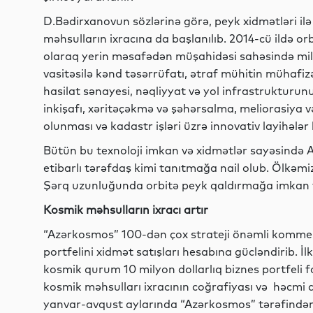
D.Bədirxanovun sözlərinə görə, peyk xidmətləri ilə
məhsulların ixracına da başlanılıb. 2014-cü ildə orb
olaraq yerin məsafədən müşahidəsi sahəsində mill
vasitəsilə kənd təsərrüfatı, ətraf mühitin mühafiz
hasilat sənayesi, nəqliyyat və yol infrastrukturunu
inkişafı, xəritəçəkmə və şəhərsalma, meliorasiya v
olunması və kadastr işləri üzrə innovativ layihələr 
Bütün bu texnoloji imkan və xidmətlər sayəsində
etibarlı tərəfdaş kimi tanıtmağa nail olub. Ölkəmi
Şərq uzunluğunda orbitə peyk qaldırmağa imkan v
Kosmik məhsulların ixracı artır
“Azərkosmos” 100-dən çox strateji önəmli kommers
portfelini xidmət satışları hesabına gücləndirib. İ
kosmik qurum 10 milyon dollarlıq biznes portfeli 
kosmik məhsulları ixracının coğrafiyası və həcmi d
yanvar-avqust aylarında “Azərkosmos” tərəfindən 