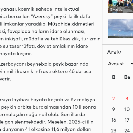
 yanaşı, kosmik sahədə intellektual
Siyasət
itə buraxılan “Azersky” peyki ilə ilk dəfə
i imkanlar yaradılıb. Müşahidə xidmətləri
əsi, fövqəladə halların idarə olunması,
n inkişafı, müdafiə və təhlükəsizlik, turizmin
Dünya
ə su təsərrüfatı, dövlət əmlakının idarə
Arxiv
həyata keçirir.
 Azərbaycanı beynəlxalq peyk bazarında
Gündəm
zin milli kosmik infrastrukturu 46 dərəcə
B
Be
erir.
2
3
iya layihəsi həyata keçirib və öz maliyyə
Dünya
lk peykin orbitə buraxılmasından 10 il sonra
9
10
formalaşdırmağa nail olub. Son illərdə
16
17
ə genişlənməkdədir. Məsələn, 2025-ci ilin
dünyanın 41 ölkəsinə 11,6 milyon dolları
Elm
23
24