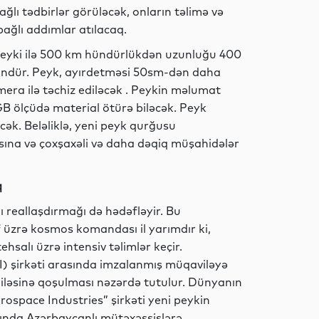
Dünya
ğlı tədbirlər görüləcək, onların təlimə və
ağlı addımlar atılacaq.
” peyki ilə 500 km hündürlükdən uzunluğu 400
ündür. Peyk, ayırdetməsi 50sm-dən daha
Maraqlı
mera ilə təchiz ediləcək . Peykin məlumat
B ölçüdə material ötürə biləcək. Peyk
ək. Beləliklə, yeni peyk qurğusu
ına və çoxşaxəli və daha dəqiq müşahidələr
Maraqlı
q
 reallaşdırmağı də hədəfləyir. Bu
Analitik
af üzrə kosmos komandası il yarımdır ki,
ehsalı üzrə intensiv təlimlər keçir.
I) şirkəti arasında imzalanmış müqaviləyə
iləsinə qoşulması nəzərdə tutulur. Dünyanın
Siyasət
rospace Industries” şirkəti yeni peykin
ağında Azərbaycanlı mütəxəssislərə