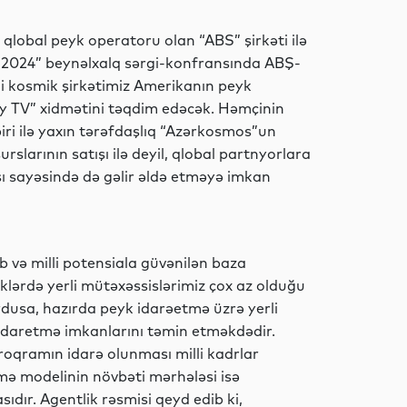
lobal peyk operatoru olan “ABS” şirkəti ilə
Analitik
BC 2024” beynəlxalq sərgi-konfransında ABŞ-
illi kosmik şirkətimiz Amerikanın peyk
Pay TV” xidmətini təqdim edəcək. Həmçinin
ri ilə yaxın tərəfdaşlıq “Azərkosmos”un
Ədəbiyyat
rslarının satışı ilə deyil, qlobal partnyorlara
ı sayəsində də gəlir əldə etməyə imkan
Sosial
b və milli potensiala güvənilən baza
lərdə yerli mütəxəssislərimiz çox az olduğu
dusa, hazırda peyk idarəetmə üzrə yerli
Sosial
idaretmə imkanlarını təmin etməkdədir.
oqramın idarə olunması milli kadrlar
tmə modelinin növbəti mərhələsi isə
ıdır. Agentlik rəsmisi qeyd edib ki,