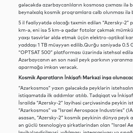
gələcəkdə azərbaycanlıların kosmosa çıxması ilə ba
beynəlxalq kosmik proqramlara cəlb olunması ilə b
5 il fəaliyyətdə olacağı təxmin edilən “Azersky-2
km-ə, eni isə 5 km-ə qədər fotolar çəkmək mümk
yaxşı təsvirlər əldə etmək üçün elektro-optikal ka
yaddaşı 1 TB müəyyən edilib.Qurğu saniyədə 0.5 G
“OPTSAT 500” platforması üzərində istehsal ediləc
Azərbaycanın ən son nəsil peyk parkının yaranmas
aparmağa imkan verəcək.
Kosmik Aparatların İnkişafı Mərkəzi inşa olunaca
“Azərkosmos” yaxın gələcəkdə peyklərin istehsalını
istiqamətdə ilk addımlar atılıb. Tədqiqat və İnkiş
İsraildə “Azersky-2” layihəsi çərçivəsində peykin ist
“Azərkosmos” və “Israel Aerospace Industries” (IA
əsasən, “Azersky-2” kosmik peykinin dünya peyk a
ən güclü texnologiya şirkətlərindən olan “Israel Ae
layihələndirilməsi, yığılması, inteqrasiyası və sın