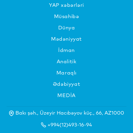
YAP xəbərləri
Müsahibə
Dünya
Mədəniyyat
İdman
Analitik
Maraqlı
Ədəbiyyat
MEDİA
Bakı şəh., Üzeyir Hacıbəyov küç., 66, AZ1000
+994(12)493-16-94