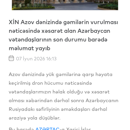
XİN Azov dənizində gəmilərin vurulması
nəticəsində xəsarət alan Azərbaycan
vətəndaşlarının son durumu barədə
məlumat yayıb
07 İyun 2026 16:13
Azov dənizində yük gəmilərinə qarşı həyata
keçirilmiş dron hücumu nəticəsində
vətəndaşlarımızın həlak olduğu və xəsarət
alması xəbərindən dərhal sonra Azərbaycanın
Rusiyadakı səfirliyinin əməkdaşları dərhal
əraziyə yola düşüblər.
Bu barədə
AZƏRTAC
-a Xarici İşlər