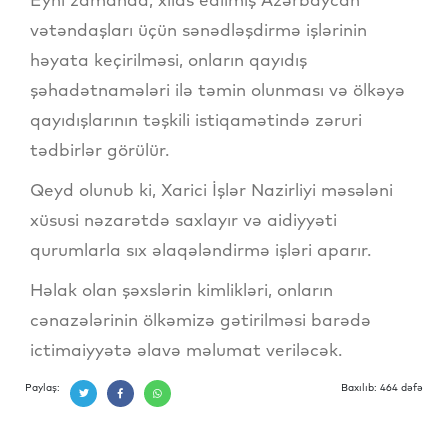
vətəndaşları üçün sənədləşdirmə işlərinin
həyata keçirilməsi, onların qayıdış
şəhadətnamələri ilə təmin olunması və ölkəyə
qayıdışlarının təşkili istiqamətində zəruri
tədbirlər görülür.
Qeyd olunub ki, Xarici İşlər Nazirliyi məsələni
xüsusi nəzarətdə saxlayır və aidiyyəti
qurumlarla sıx əlaqələndirmə işləri aparır.
Həlak olan şəxslərin kimlikləri, onların
cənazələrinin ölkəmizə gətirilməsi barədə
ictimaiyyətə əlavə məlumat veriləcək.
Paylaş:
Baxılıb: 464 dəfə