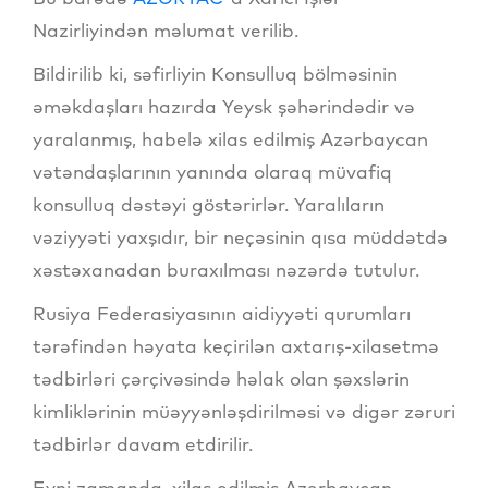
Nazirliyindən məlumat verilib.
Bildirilib ki, səfirliyin Konsulluq bölməsinin
əməkdaşları hazırda Yeysk şəhərindədir və
yaralanmış, habelə xilas edilmiş Azərbaycan
vətəndaşlarının yanında olaraq müvafiq
konsulluq dəstəyi göstərirlər. Yaralıların
vəziyyəti yaxşıdır, bir neçəsinin qısa müddətdə
xəstəxanadan buraxılması nəzərdə tutulur.
Rusiya Federasiyasının aidiyyəti qurumları
tərəfindən həyata keçirilən axtarış-xilasetmə
tədbirləri çərçivəsində həlak olan şəxslərin
kimliklərinin müəyyənləşdirilməsi və digər zəruri
tədbirlər davam etdirilir.
Eyni zamanda, xilas edilmiş Azərbaycan