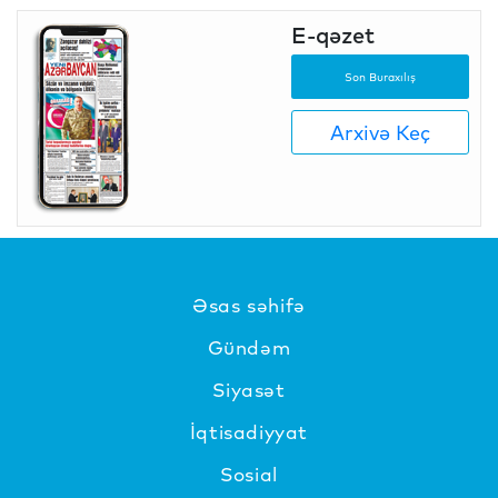
E-qəzet
Son Buraxılış
Arxivə Keç
Əsas səhifə
Gündəm
Siyasət
İqtisadiyyat
Sosial