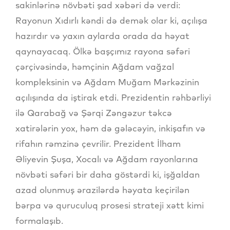
sakinlərinə növbəti şad xəbəri də verdi:
Rayonun Xıdırlı kəndi də demək olar ki, açılışa
hazırdır və yaxın aylarda orada da həyat
qaynayacaq. Ölkə başçımız rayona səfəri
çərçivəsində, həmçinin Ağdam vağzal
kompleksinin və Ağdam Muğam Mərkəzinin
açılışında da iştirak etdi. Prezidentin rəhbərliyi
ilə Qarabağ və Şərqi Zəngəzur təkcə
xatirələrin yox, həm də gələcəyin, inkişafın və
rifahın rəmzinə çevrilir. Prezident İlham
Əliyevin Şuşa, Xocalı və Ağdam rayonlarına
növbəti səfəri bir daha göstərdi ki, işğaldan
azad olunmuş ərazilərdə həyata keçirilən
bərpa və quruculuq prosesi strateji xətt kimi
formalaşıb.