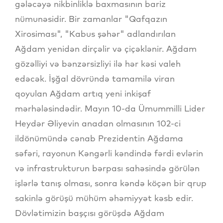
gələcəyə nikbinliklə baxmasının bariz
nümunəsidir. Bir zamanlar "Qafqazın
Xirosiması", "Kabus şəhər" adlandırılan
Ağdam yenidən dirçəlir və çiçəklənir. Ağdam
gözəlliyi və bənzərsizliyi ilə hər kəsi valeh
edəcək. İşğal dövründə tamamilə viran
qoyulan Ağdam artıq yeni inkişaf
mərhələsindədir. Mayın 10-da Ümummilli Lider
Heydər Əliyevin anadan olmasının 102-ci
ildönümündə cənab Prezidentin Ağdama
səfəri, rayonun Kəngərli kəndində fərdi evlərin
və infrastrukturun bərpası sahəsində görülən
işlərlə tanış olması, sonra kəndə köçən bir qrup
sakinlə görüşü mühüm əhəmiyyət kəsb edir.
Dövlətimizin başçısı görüşdə Ağdam