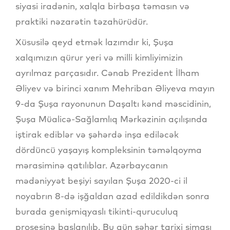
siyasi iradənin, xalqla birbaşa təmasın və
praktiki nəzarətin təzahürüdür.
Xüsusilə qeyd etmək lazımdır ki, Şuşa
xalqımızın qürur yeri və milli kimliyimizin
ayrılmaz parçasıdır. Cənab Prezident İlham
Əliyev və birinci xanım Mehriban Əliyeva mayın
9-da Şuşa rayonunun Daşaltı kənd məscidinin,
Şuşa Müalicə-Sağlamlıq Mərkəzinin açılışında
iştirak ediblər və şəhərdə inşa ediləcək
dördüncü yaşayış kompleksinin təməlqoyma
mərasiminə qatılıblar. Azərbaycanın
mədəniyyət beşiyi sayılan Şuşa 2020-ci il
noyabrın 8-də işğaldan azad edildikdən sonra
burada genişmiqyaslı tikinti-quruculuq
prosesinə başlanılıb. Bu gün şəhər tarixi siması