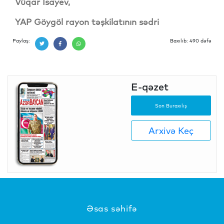
Vüqar İsayev,
YAP Göygöl rayon təşkilatının sədri
Paylaş:
Baxılıb: 490 dəfə
E-qəzet
Son Buraxılış
Arxivə Keç
Əsas səhifə