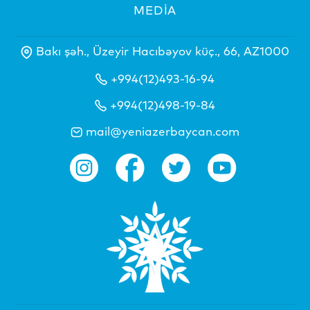
MEDİA
Bakı şəh., Üzeyir Hacıbəyov küç., 66, AZ1000
+994(12)493-16-94
+994(12)498-19-84
mail@yeniazerbaycan.com