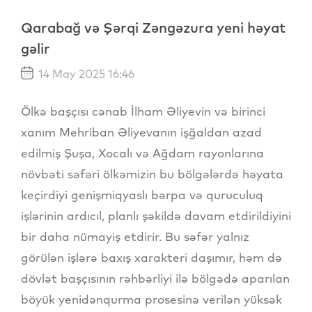
Qarabağ və Şərqi Zəngəzura yeni həyat
gəlir
14 May 2025 16:46
Ölkə başçısı cənab İlham Əliyevin və birinci
xanım Mehriban Əliyevanın işğaldan azad
edilmiş Şuşa, Xocalı və Ağdam rayonlarına
növbəti səfəri ölkəmizin bu bölgələrdə həyata
keçirdiyi genişmiqyaslı bərpa və quruculuq
işlərinin ardıcıl, planlı şəkildə davam etdirildiyini
bir daha nümayiş etdirir. Bu səfər yalnız
görülən işlərə baxış xarakteri daşımır, həm də
dövlət başçısının rəhbərliyi ilə bölgədə aparılan
böyük yenidənqurma prosesinə verilən yüksək