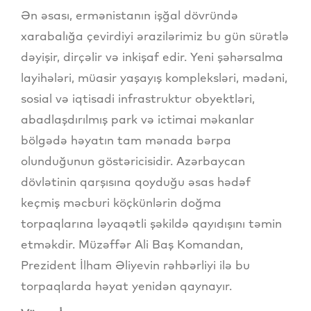
Ən əsası, ermənistanın işğal dövründə
xarabalığa çevirdiyi ərazilərimiz bu gün sürətlə
dəyişir, dirçəlir və inkişaf edir. Yeni şəhərsalma
layihələri, müasir yaşayış kompleksləri, mədəni,
sosial və iqtisadi infrastruktur obyektləri,
abadlaşdırılmış park və ictimai məkanlar
bölgədə həyatın tam mənada bərpa
olunduğunun göstəricisidir. Azərbaycan
dövlətinin qarşısına qoyduğu əsas hədəf
keçmiş məcburi köçkünlərin doğma
torpaqlarına ləyaqətli şəkildə qayıdışını təmin
etməkdir. Müzəffər Ali Baş Komandan,
Prezident İlham Əliyevin rəhbərliyi ilə bu
torpaqlarda həyat yenidən qaynayır.