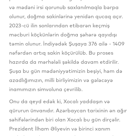
və mədəni irsi qorunub saxlanılmaqla bərpa
olunur, doğma sakinlərinə yenidən qucaq açır.
2023-cü ilin sonlarından etibarən keçmiş
məcburi köçkünlərin doğma şəhərə qayıdışı
təmin olunur. İndiyədək Şuşaya 376 ailə - 1409
nəfərdən artıq sakin köçürülüb. Bu proses
hazırda da mərhələli şəkildə davam etdirilir.
Şuşa bu gün mədəniyyətimizin beşiyi, həm də
azadlığımızın, milli birliyimizin və gələcəyə
inamımızın simvoluna çevrilib.
Onu da qeyd edək ki, Xocalı yaddaşın və
qürurun ünvanıdır. Azərbaycan tarixinin ən ağır
səhifələrindən biri olan Xocalı bu gün dirçəlir.
Prezident İlham Əliyevin və birinci xanım