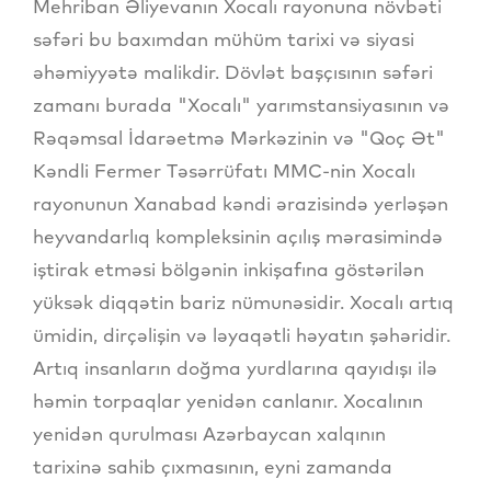
Mehriban Əliyevanın Xocalı rayonuna növbəti
səfəri bu baxımdan mühüm tarixi və siyasi
əhəmiyyətə malikdir. Dövlət başçısının səfəri
zamanı burada "Xocalı" yarımstansiyasının və
Rəqəmsal İdarəetmə Mərkəzinin və "Qoç Ət"
Kəndli Fermer Təsərrüfatı MMC-nin Xocalı
rayonunun Xanabad kəndi ərazisində yerləşən
heyvandarlıq kompleksinin açılış mərasimində
iştirak etməsi bölgənin inkişafına göstərilən
yüksək diqqətin bariz nümunəsidir. Xocalı artıq
ümidin, dirçəlişin və ləyaqətli həyatın şəhəridir.
Artıq insanların doğma yurdlarına qayıdışı ilə
həmin torpaqlar yenidən canlanır. Xocalının
yenidən qurulması Azərbaycan xalqının
tarixinə sahib çıxmasının, eyni zamanda