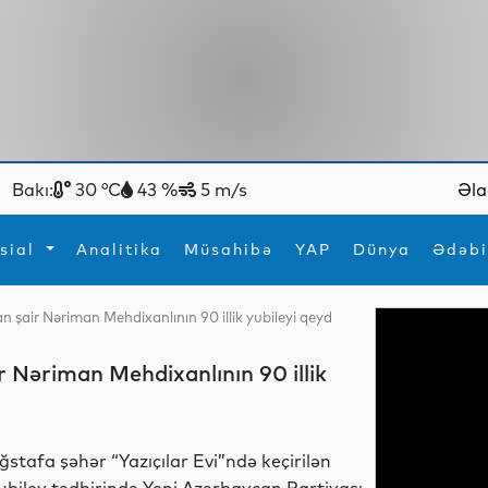
Bakı:
30 °C
43 %
5 m/s
Əla
sial
Analitika
Müsahibə
YAP
Dünya
Ədəbi
n şair Nəriman Mehdixanlının 90 illik yubileyi qeyd
ya
İdman
Maraqlı
İdman
Yeni texnologiyalar
r Nəriman Mehdixanlının 90 illik
ğstafa şəhər “Yazıçılar Evi”ndə keçirilən