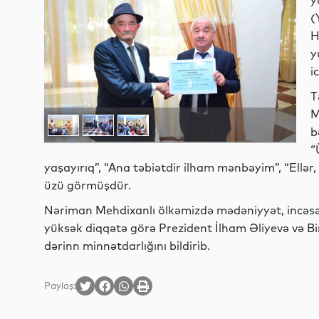
y
(
H
y
i
T
M
b
“
yaşayırıq”, “Ana təbiətdir ilham mənbəyim”, “Ellər,
üzü görmüşdür.
Nəriman Mehdixanlı ölkəmizdə mədəniyyət, incəsə
yüksək diqqətə görə Prezident İlham Əliyevə və Bi
dərinn minnətdarlığını bildirib.
Paylaş: