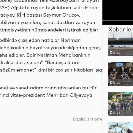
ubiley tədbirində Yeni Azərbaycan Partiyası
YAP) Ağstafa rayon təşkilatının sədri Etibar
acıyev, RİH başçısı Seymur Orucov,
ubilyarın yaxınları, sənət dostları və rayon
Xəbər le
ctimaiyyətinin nümayəndələri iştirak ediblər.
ədbirdə çıxış edən natiqlər Nəriman
ehdixanlının həyat və yaradıcılığından geniş
Dünya
əhs ediblər. Şair Nəriman Mehdixanlının
Ürəklərdə iz salam”, “Bənövşə ömrü
 sözüm əmanət” kimi bir çox şeir kitabları işıq
Dünya
nət və sənət adamlarına göstərilən bu cür
rinci vitse-prezident Mehriban Əliyevaya
Dünya
Baxılıb: 318 dəfə