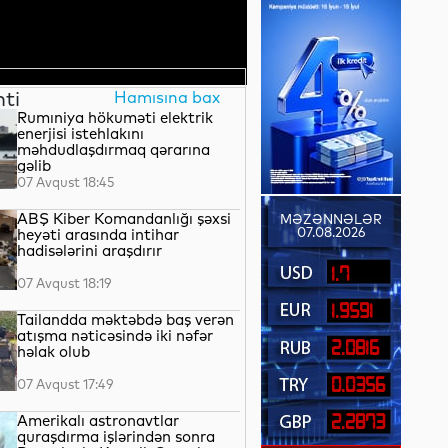
nti
Hamısına bax
Rumıniya hökuməti elektrik
enerjisi istehlakını
məhdudlaşdırmaq qərarına
gəlib
07 Avqust 18:45
ABŞ Kiber Komandanlığı şəxsi
MƏZƏNNƏLƏR
07.08.2026
heyəti arasında intihar
hadisələrini araşdırır
1.7
07 Avqust 18:19
1.9591
Tailandda məktəbdə baş verən
atışma nəticəsində iki nəfər
2.0816
həlak olub
0.0356
07 Avqust 17:49
Amerikalı astronavtlar
2.2873
quraşdırma işlərindən sonra