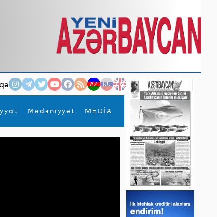
qə
AZ
RU
EN
yyat
Mədəniyyət
MEDİA
×