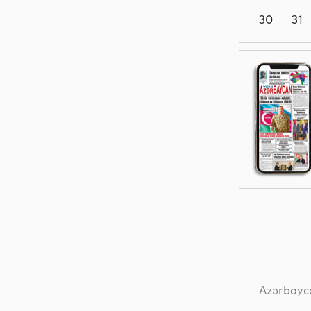
30
31
Dünya
Dünya
Hadisə
Dünya
Azərbayca