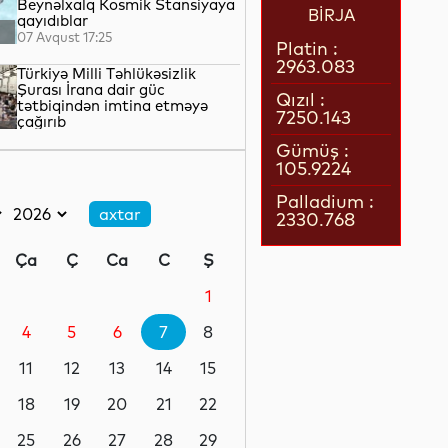
Beynəlxalq Kosmik Stansiyaya
BİRJA
qayıdıblar
07 Avqust 17:25
Platin :
2963.083
Türkiyə Milli Təhlükəsizlik
Şurası İrana dair güc
Qızıl :
tətbiqindən imtina etməyə
7250.143
çağırıb
07 Avqust 16:57
Gümüş :
105.9224
Husi silahlıları Səudiyyə
Ərəbistanında mülki şəxslərə
Palladium :
hücum ediblər
2330.768
07 Avqust 16:40
Ça
Ç
Ca
C
Ş
Almaniyanın Aİ ÜDM-dəki payı
son 15 ilin ən aşağı səviyyəsinə
1
düşüb
4
5
6
7
8
07 Avqust 16:23
11
12
13
14
15
"Real Madrid" Vinisius Junior
ilə müqaviləni uzadıb
18
19
20
21
22
25
26
27
28
29
07 Avqust 15:31