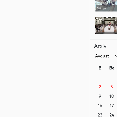
Dünya
Dünya
Arxiv
Dünya
B
Be
2
3
Dünya
9
10
16
17
İdman
23
24