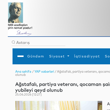
Gündəm
Siyasət
İqtisadiyyat
So
Ana səhifə
/
YAP xəbərləri
/ Ağstafalı, partiya veteranı, qocama
olunub
Ana səhifə
Ədəbiyyat
Siyasət
Sosial
Dün
Gündəm
MEDİA
Xarici siyasət
Turizm
Ağstafalı, partiya veteranı, qocaman şai
İqtisadiyyat
Daxili siyasət
Elm
yubileyi qeyd olunub
YAP
Din
Analitika
Hadisə
25.06.2026 [12:27]
Mədəniyyət
Diaspor
Müsahibə
A