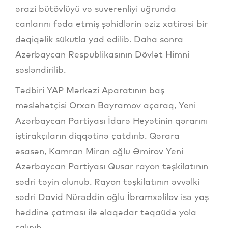
ərazi bütövlüyü və suverenliyi uğrunda
canlarını fəda etmiş şəhidlərin əziz xatirəsi bir
dəqiqəlik sükutla yad edilib. Daha sonra
Azərbaycan Respublikasının Dövlət Himni
səsləndirilib.
Tədbiri YAP Mərkəzi Aparatının baş
məsləhətçisi Orxan Bayramov açaraq, Yeni
Azərbaycan Partiyası İdarə Heyətinin qərarını
iştirakçıların diqqətinə çatdırıb. Qərara
əsasən, Kamran Miran oğlu Əmirov Yeni
Azərbaycan Partiyası Qusar rayon təşkilatının
sədri təyin olunub. Rayon təşkilatının əvvəlki
sədri David Nürəddin oğlu İbramxəlilov isə yaş
həddinə çatması ilə əlaqədar təqaüdə yola
salınıb.