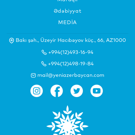
Ədəbiyyat
MEDİA
Bakı şəh., Üzeyir Hacıbəyov küç., 66, AZ1000
+994(12)493-16-94
+994(12)498-19-84
mail@yeniazerbaycan.com