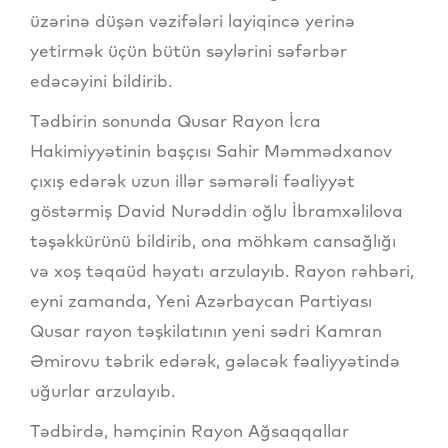
üzərinə düşən vəzifələri layiqincə yerinə
yetirmək üçün bütün səylərini səfərbər
edəcəyini bildirib.
Tədbirin sonunda Qusar Rayon İcra
Hakimiyyətinin başçısı Sahir Məmmədxanov
çıxış edərək uzun illər səmərəli fəaliyyət
göstərmiş David Nurəddin oğlu İbramxəlilova
təşəkkürünü bildirib, ona möhkəm cansağlığı
və xoş təqaüd həyatı arzulayıb. Rayon rəhbəri,
eyni zamanda, Yeni Azərbaycan Partiyası
Qusar rayon təşkilatının yeni sədri Kamran
Əmirovu təbrik edərək, gələcək fəaliyyətində
uğurlar arzulayıb.
Tədbirdə, həmçinin Rayon Ağsaqqallar