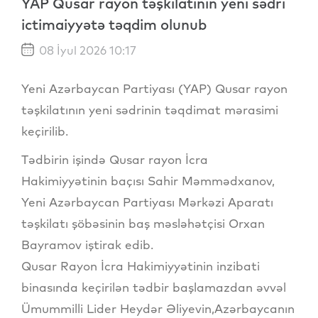
YAP Qusar rayon təşkilatının yeni sədri
ictimaiyyətə təqdim olunub
08 İyul 2026 10:17
Yeni Azərbaycan Partiyası (YAP) Qusar rayon
təşkilatının yeni sədrinin təqdimat mərasimi
keçirilib.
Tədbirin işində Qusar rayon İcra
Hakimiyyətinin baçısı Sahir Məmmədxanov,
Yeni Azərbaycan Partiyası Mərkəzi Aparatı
təşkilatı şöbəsinin baş məsləhətçisi Orxan
Bayramov iştirak edib.
Qusar Rayon İcra Hakimiyyətinin inzibati
binasında keçirilən tədbir başlamazdan əvvəl
Ümummilli Lider Heydər Əliyevin,Azərbaycanın