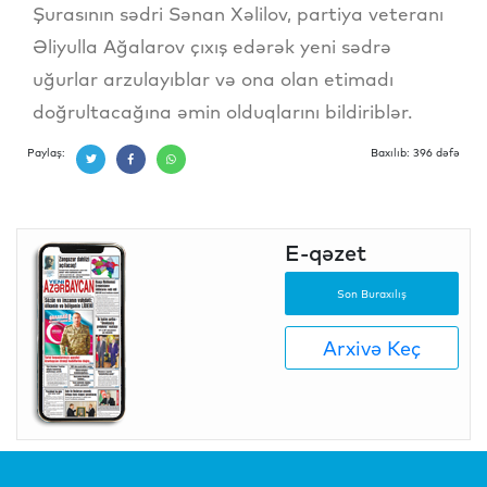
Şurasının sədri Sənan Xəlilov, partiya veteranı
Əliyulla Ağalarov çıxış edərək yeni sədrə
uğurlar arzulayıblar və ona olan etimadı
doğrultacağına əmin olduqlarını bildiriblər.
Paylaş:
Baxılıb: 396 dəfə
E-qəzet
Son Buraxılış
Arxivə Keç