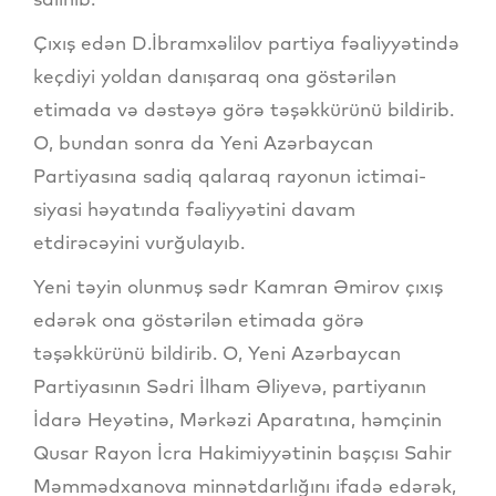
Çıxış edən D.İbramxəlilov partiya fəaliyyətində
keçdiyi yoldan danışaraq ona göstərilən
etimada və dəstəyə görə təşəkkürünü bildirib.
O, bundan sonra da Yeni Azərbaycan
Partiyasına sadiq qalaraq rayonun ictimai-
siyasi həyatında fəaliyyətini davam
etdirəcəyini vurğulayıb.
Yeni təyin olunmuş sədr Kamran Əmirov çıxış
edərək ona göstərilən etimada görə
təşəkkürünü bildirib. O, Yeni Azərbaycan
Partiyasının Sədri İlham Əliyevə, partiyanın
İdarə Heyətinə, Mərkəzi Aparatına, həmçinin
Qusar Rayon İcra Hakimiyyətinin başçısı Sahir
Məmmədxanova minnətdarlığını ifadə edərək,