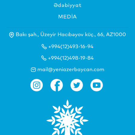
Ədəbiyyat
MEDİA
Bakı şəh., Üzeyir Hacıbəyov küç., 66, AZ1000
+994(12)493-16-94
+994(12)498-19-84
mail@yeniazerbaycan.com