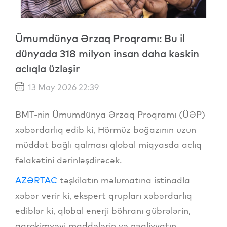
Ümumdünya Ərzaq Proqramı: Bu il
dünyada 318 milyon insan daha kəskin
aclıqla üzləşir
13 May 2026 22:39
BMT-nin Ümumdünya Ərzaq Proqramı (ÜƏP)
xəbərdarlıq edib ki, Hörmüz boğazının uzun
müddət bağlı qalması qlobal miqyasda aclıq
fəlakətini dərinləşdirəcək.
AZƏRTAC
təşkilatın məlumatına istinadla
xəbər verir ki, ekspert qrupları xəbərdarlıq
ediblər ki, qlobal enerji böhranı gübrələrin,
aqrokimyəvi maddələrin və nəqliyyatın