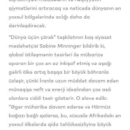
qiymətlərini artıracaq və nəticədə dünyanın ən
yoxsul bölgələrində aclığı daha da
dərinləşdirəcək.
“Dünya üçün çörək” təşkilatının baş siyasət
məsləhətçisi Sabine Minninger bildirib ki,
qlobal istiləşmənin təsirləri ilə mübarizə
aparan bir çox ən az inkişaf etmiş və aşağı
gəlirli ölkə artıq başqa bir böyük böhranla
üzləşir, çünki İranla uzun müddət davam edən
münaqişə neft və enerji idxalından çox asılı
olanlara ciddi təsir göstərir. O əlavə edib:
“Əgər müharibə davam edərsə və Hörmüz
boğazı bağlı qalarsa, bu, xüsusilə Afrikadakı ən
yoxsul ölkələrdə qida təhlükəsizliyinə böyük