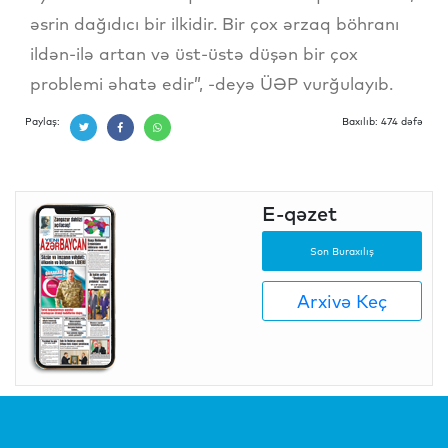
əsrin dağıdıcı bir ilkidir. Bir çox ərzaq böhranı
ildən-ilə artan və üst-üstə düşən bir çox
problemi əhatə edir”, -deyə ÜƏP vurğulayıb.
Paylaş:
Baxılıb: 474 dəfə
E-qəzet
Son Buraxılış
Arxivə Keç