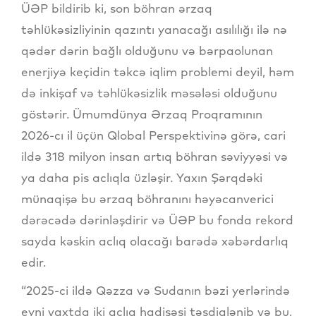
ÜƏP bildirib ki, son böhran ərzaq
təhlükəsizliyinin qazıntı yanacağı asılılığı ilə nə
qədər dərin bağlı olduğunu və bərpaolunan
enerjiyə keçidin təkcə iqlim problemi deyil, həm
də inkişaf və təhlükəsizlik məsələsi olduğunu
göstərir. Ümumdünya Ərzaq Proqramının
2026-cı il üçün Qlobal Perspektivinə görə, cari
ildə 318 milyon insan artıq böhran səviyyəsi və
ya daha pis aclıqla üzləşir. Yaxın Şərqdəki
münaqişə bu ərzaq böhranını həyəcanverici
dərəcədə dərinləşdirir və ÜƏP bu fonda rekord
sayda kəskin aclıq olacağı barədə xəbərdarlıq
edir.
“2025-ci ildə Qəzza və Sudanın bəzi yerlərində
eyni vaxtda iki aclıq hadisəsi təsdiqlənib və bu,