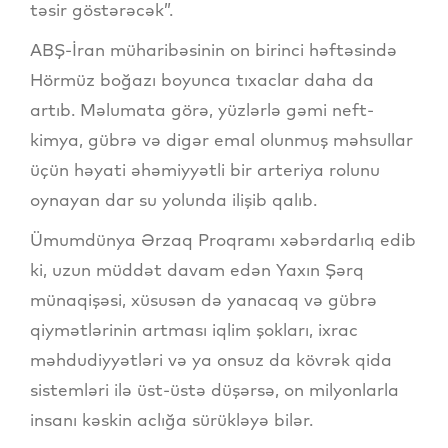
təsir göstərəcək”.
ABŞ-İran müharibəsinin on birinci həftəsində
Hörmüz boğazı boyunca tıxaclar daha da
artıb. Məlumata görə, yüzlərlə gəmi neft-
kimya, gübrə və digər emal olunmuş məhsullar
üçün həyati əhəmiyyətli bir arteriya rolunu
oynayan dar su yolunda ilişib qalıb.
Ümumdünya Ərzaq Proqramı xəbərdarlıq edib
ki, uzun müddət davam edən Yaxın Şərq
münaqişəsi, xüsusən də yanacaq və gübrə
qiymətlərinin artması iqlim şokları, ixrac
məhdudiyyətləri və ya onsuz da kövrək qida
sistemləri ilə üst-üstə düşərsə, on milyonlarla
insanı kəskin aclığa sürükləyə bilər.