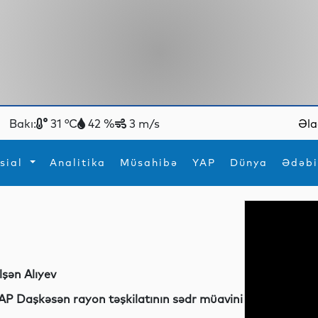
Bakı:
31 °C
42 %
3 m/s
Əla
sial
Analitika
Müsahibə
YAP
Dünya
Ədəbi
ya
İdman
Maraqlı
İdman
Yeni texnologiyalar
lşən Alıyev
AP Daşkəsən rayon təşkilatının sədr müavini