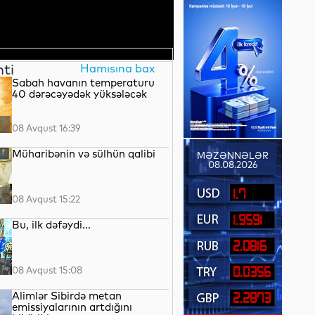
nti
Hamısına bax
Sabah havanın temperaturu
40 dərəcəyədək yüksələcək
08 Avqust 16:39
Müharibənin və sülhün qalibi
MƏZƏNNƏLƏR
08.08.2026
1.7
08 Avqust 15:22
1.9591
Bu, ilk dəfəydi...
2.0816
08 Avqust 15:08
0.0356
Alimlər Sibirdə metan
2.2873
emissiyalarının artdığını