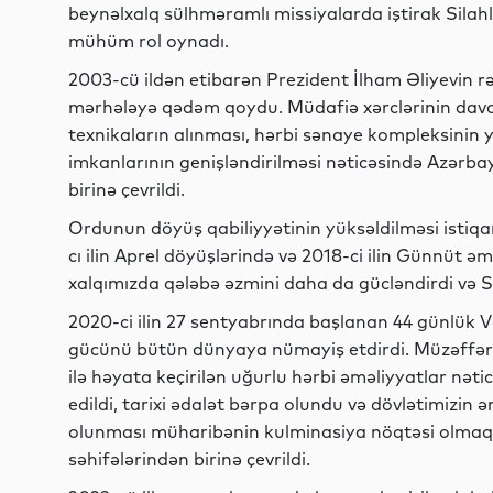
beynəlxalq sülhməramlı missiyalarda iştirak Silahl
mühüm rol oynadı.
2003-cü ildən etibarən Prezident İlham Əliyevin rə
mərhələyə qədəm qoydu. Müdafiə xərclərinin davaml
texnikaların alınması, hərbi sənaye kompleksinin ya
imkanlarının genişləndirilməsi nəticəsində Azərb
birinə çevrildi.
Ordunun döyüş qabiliyyətinin yüksəldilməsi istiqa
cı ilin Aprel döyüşlərində və 2018-ci ilin Günnüt ə
xalqımızda qələbə əzmini daha da gücləndirdi və Sil
2020-ci ilin 27 sentyabrında başlanan 44 günlük
gücünü bütün dünyaya nümayiş etdirdi. Müzəffər 
ilə həyata keçirilən uğurlu hərbi əməliyyatlar nəti
edildi, tarixi ədalət bərpa olundu və dövlətimizin 
olunması müharibənin kulminasiya nöqtəsi olmaqla 
səhifələrindən birinə çevrildi.