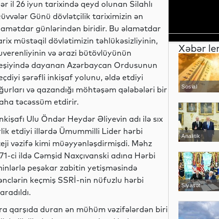
ər il 26 iyun tarixində qeyd olunan Silahlı
üvvələr Günü dövlətçilik tariximizin ən
lamətdar günlərindən biridir. Bu əlamətdar
arix müstəqil dövlətimizin təhlükəsizliyinin,
Xəbər le
uverenliyinin və ərazi bütövlüyünün
eşiyində dayanan Azərbaycan Ordusunun
eçdiyi şərəfli inkişaf yolunu, əldə etdiyi
Sosial
ğurları və qazandığı möhtəşəm qələbələri bir
aha təcəssüm etdirir.
şafı Ulu Öndər Heydər Əliyevin adı ilə sıx
ik etdiyi illərdə Ümummilli Lider hərbi
Analitik
teji vəzifə kimi müəyyənləşdirmişdi. Məhz
71-ci ildə Cəmşid Naxçıvanski adına Hərbi
minlərlə peşəkar zabitin yetişməsində
nclərin keçmiş SSRİ-nin nüfuzlu hərbi
Siyasət
aradıldı.
onra qarşıda duran ən mühüm vəzifələrdən biri