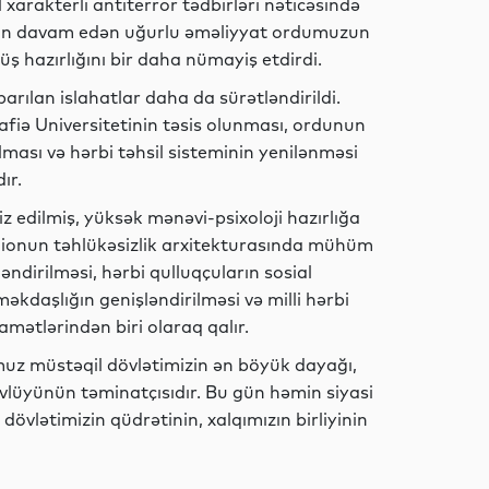
 xarakterli antiterror tədbirləri nəticəsində
r gün davam edən uğurlu əməliyyat ordumuzun
Ədəbiyyat
ş hazırlığını bir daha nümayiş etdirdi.
rılan islahatlar daha da sürətləndirildi.
afiə Universitetinin təsis olunması, ordunun
lması və hərbi təhsil sisteminin yenilənməsi
Sosial
ır.
 edilmiş, yüksək mənəvi-psixoloji hazırlığa
egionun təhlükəsizlik arxitekturasında mühüm
ndirilməsi, hərbi qulluqçuların sosial
Sosial
əkdaşlığın genişləndirilməsi və milli hərbi
qamətlərindən biri olaraq qalır.
muz müstəqil dövlətimizin ən böyük dayağı,
Dünya
tövlüyünün təminatçısıdır. Bu gün həmin siyasi
övlətimizin qüdrətinin, xalqımızın birliyinin