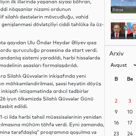
iyin ilk illərində yaşanan siyasi böhran,
iddi nöqsanlar nizami ordunun
Dünya
 silahlı dəstələrin mövcudluğu, vahid
işlənməsi dövlətçiliyi ciddi təhlükə ilə üz-
Gündəm
iyyətə qayıdan Ulu Öndər Heydər Əliyev qısa
 ordu quruculuğu prosesinə də start verdi.
Arxiv
mandanlıq sistemi yaradıldı, hərbi hissələrdə
delinin əsasları formalaşdırıldı.
Dünya
a Silahlı Qüvvələrin inkişafında yeni
B
Be
ın möhkəmləndirilməsi, şəxsi heyətin döyüş
 inkişafı istiqamətində ardıcıl tədbirlər
 26 iyun ölkəmizdə Silahlı Qüvvələr Günü
2
3
Elm
əsbit edildi.
9
10
ci ildə hərbi təhsil müəssisələrinin yenidən
16
17
ırılmasına mühüm töhfə verdi. Eyni zamanda,
aminə tərəfdaşlıq” proqramına qoşulma və
Dünya
23
24