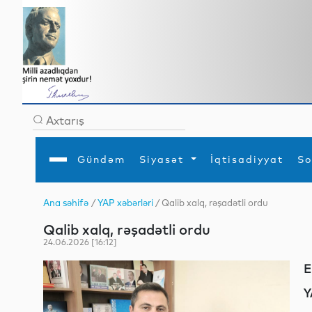
Gündəm
Siyasət
İqtisadiyyat
So
Ana səhifə
/
YAP xəbərləri
/ Qalib xalq, rəşadətli ordu
Ana səhifə
Ədəbiyyat
Siyasət
Sosial
Dün
Qalib xalq, rəşadətli ordu
Gündəm
MEDİA
Xarici siyasət
Turizm
İqtisadiyyat
Daxili siyasət
Elm
24.06.2026 [16:12]
YAP
Din
Analitika
Hadisə
E
Mədəniyyət
Diaspor
Müsahibə
Y