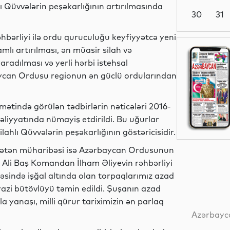
ı Qüvvələrin peşəkarlığının artırılmasında
30
31
hbərliyi ilə ordu quruculuğu keyfiyyətcə yeni
Siyasət
ı artırılması, ən müasir silah və
radılması və yerli hərbi istehsal
aycan Ordusu regionun ən güclü ordularından
Yeni
mətində görülən tədbirlərin nəticələri 2016-
texnologiyalar
məliyyatında nümayiş etdirildi. Bu uğurlar
ahlı Qüvvələrin peşəkarlığının göstəricisidir.
 Vətən müharibəsi isə Azərbaycan Ordusunun
Analitik
Ali Baş Komandan İlham Əliyevin rəhbərliyi
cəsində işğal altında olan torpaqlarımız azad
ərazi bütövlüyü təmin edildi. Şuşanın azad
yanaşı, milli qürur tariximizin ən parlaq
Analitik
Azərbayca