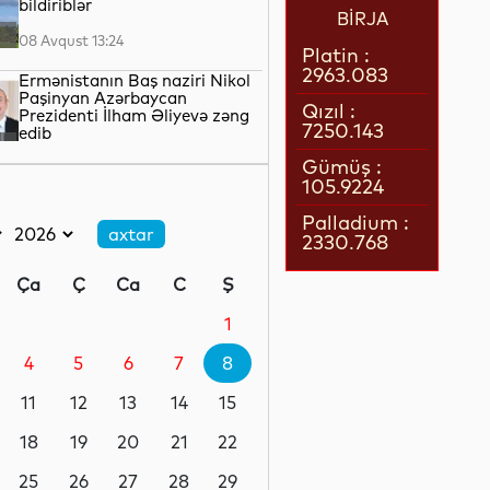
bildiriblər
BİRJA
08 Avqust 13:24
Platin :
2963.083
Ermənistanın Baş naziri Nikol
Paşinyan Azərbaycan
Qızıl :
Prezidenti İlham Əliyevə zəng
7250.143
edib
08 Avqust 12:35
Gümüş :
105.9224
Böyük Britaniyada enerji
borcları rekord həddə çatıb
Palladium :
2330.768
08 Avqust 12:17
Ça
Ç
Ca
C
Ş
SDU rektorundan sumqayıtlı
abituriyentlərə çağırış
1
4
5
6
7
8
08 Avqust 12:06
11
12
13
14
15
İspaniyadan yeni qərar:
sərhədlərdə şəxsiyyət sənədləri
18
19
20
21
22
yoxlanılacaq
25
26
27
28
29
08 Avqust 11:35