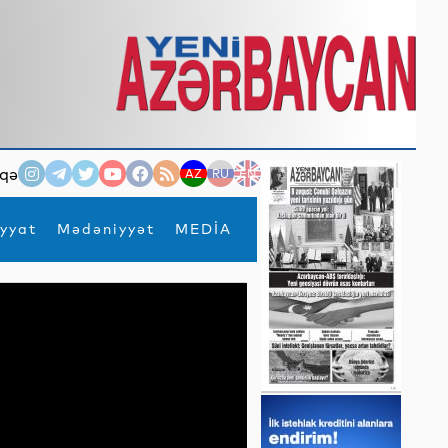
qə
AZ
RU
EN
yyat
Mədəniyyət
MEDİA
×