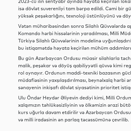
2023-cü ilin sentyabr ayında həyata keçirilən lokal
isə dövlət suverenliyi tam bərpa edildi. Cəmi bi
yüksək peşəkarlığını, texnoloji üstünlüyünü və döyü
Vətən müharibəsindən sonra Silahlı Qüvvələrdə apa
Komando hərbi hissələrinin yaradılması, Milli Müd
Türkiyə Silahlı Qüvvələrinin modelinə uyğunlaşdırı
bu istiqamətdə həyata keçirilən mühüm addımlard
Bu gün Azərbaycan Ordusu müasir silahlarla təchiz
malik, peşəkar və döyüş qabiliyyətli qüvvə kimi r
rol oynayır. Ordunun maddi-texniki bazasının güclə
müdafiəsinin yaxşılaşdırılması, beynəlxalq hərbi əm
sənayenin inkişafı dövlət siyasətinin prioritet isti
Ulu Öndər Heydər Əliyevin dediyi kimi, Milli Ordu
xalqımızın təhlükəsizliyinin və ölkəmizin ərazi bü
kurs uğurla davam etdirilir və Azərbaycan Ordusu d
və milli iradəsinin ən parlaq təcəssümünə çevrilib.