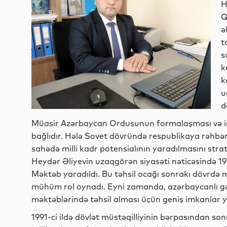
H
Q
ə
t
s
k
k
u
d
Müasir Azərbaycan Ordusunun formalaşması və inki
bağlıdır. Hələ Sovet dövründə respublikaya rəhbərl
sahədə milli kadr potensialının yaradılmasını stra
Heydər Əliyevin uzaqgörən siyasəti nəticəsində 19
Məktəb yaradıldı. Bu təhsil ocağı sonrakı dövrdə 
mühüm rol oynadı. Eyni zamanda, azərbaycanlı gə
məktəblərində təhsil alması üçün geniş imkanlar y
1991-ci ildə dövlət müstəqilliyinin bərpasından s