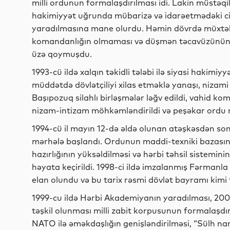
milli ordunun formalaşdırılması idi. Lakin müstəqill
hakimiyyət uğrunda mübarizə və idarəetmədəki c
yaradılmasına mane olurdu. Həmin dövrdə müxtəlif
komandanlığın olmaması və düşmən təcavüzünün gen
üzə qoymuşdu.
1993-cü ildə xalqın təkidli tələbi ilə siyasi hakim
müddətdə dövlətçiliyi xilas etməklə yanaşı, nizami
Başıpozuq silahlı birləşmələr ləğv edildi, vahid ko
nizam-intizam möhkəmləndirildi və peşəkar ordu mo
1994-cü il mayın 12-də əldə olunan atəşkəsdən sonr
mərhələ başlandı. Ordunun maddi-texniki bazasın
hazırlığının yüksəldilməsi və hərbi təhsil sisteminin
həyata keçirildi. 1998-ci ildə imzalanmış Fərmanla
elan olundu və bu tarix rəsmi dövlət bayramı kimi t
1999-cu ildə Hərbi Akademiyanın yaradılması, 2001-
təşkil olunması milli zabit korpusunun formalaşd
NATO ilə əməkdaşlığın genişləndirilməsi, “Sülh n