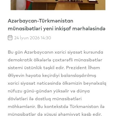
Azərbaycan-Türkmənistan
münasibətləri yeni inkişaf mərhələsində
24 İyun 2026 14:30
Bu gün Azərbaycanın xarici siyasət kursunda
demokratik ölkələrlə çoxtərəfli münasibətlər
sistemi üstünlük təşkil edir. Prezident İlham
Əliyevin həyata keçirdiyi balanslaşdırılmış
xarici siyasət nəticəsində ölkəmizin beynəlxalq
nüfuzu günü-gündən yüksəlir və dünya
dövlətləri ilə dostluq münasibətləri
möhkəmlənir. Bu kontekstdə Türkmənistan ilə
münasibətlər də xüsusi əhəmiyyət kəsb edir.