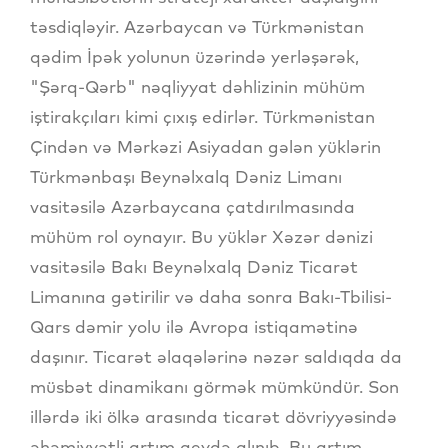
təsdiqləyir. Azərbaycan və Türkmənistan
qədim İpək yolunun üzərində yerləşərək,
"Şərq-Qərb" nəqliyyat dəhlizinin mühüm
iştirakçıları kimi çıxış edirlər. Türkmənistan
Çindən və Mərkəzi Asiyadan gələn yüklərin
Türkmənbaşı Beynəlxalq Dəniz Limanı
vasitəsilə Azərbaycana çatdırılmasında
mühüm rol oynayır. Bu yüklər Xəzər dənizi
vasitəsilə Bakı Beynəlxalq Dəniz Ticarət
Limanına gətirilir və daha sonra Bakı-Tbilisi-
Qars dəmir yolu ilə Avropa istiqamətinə
daşınır. Ticarət əlaqələrinə nəzər saldıqda da
müsbət dinamikanı görmək mümkündür. Son
illərdə iki ölkə arasında ticarət dövriyyəsində
əhəmiyyətli artım qeydə alınıb. Bu artım