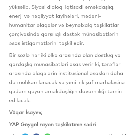
yüksəlib. Siyasi dialoq, iqtisadi əməkdaşlıq,
enerji və nəqliyyat layihələri, mədəni-
humanitar əlaqələr və beynəlxalq təşkilatlar
çərçivəsində qarşılıqlı dəstək münasibətlərin
əsas istiqamətlərini təşkil edir.
Bir sözlə hər iki ölkə arasında olan dostluq və
qardaşlıq münasibətləri əsas verir ki, tərəflər
arasında əlaqələrin institusional əsasları daha
da möhkəmlənəcək və yeni inkişaf mərhələsinə
qədəm qoyan əməkdaşlığın davamlılığı təmin
ediləcək.
Vüqar İsayev,
YAP Göygöl rayon təşkilatının sədri