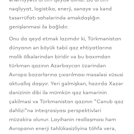
nəqliyyat, logistika, enerji, sənaye və kənd
təsərrüfatı sahələrində əməkdaşlığın
genişlənməsi ilə bağlıdır.
Onu da qeyd etmək lazımdır ki, Türkmənistan
dünyanın ən böyük təbii qaz ehtiyatlarına
malik ölkələrindən biridir və bu baxımdan
türkmən qazının Azərbaycan üzərindən
Avropa bazarlarına çıxarılması məsələsi xüsusi
aktuallıq daşıyır. Yeri gəlmişkən, hazırda Xəzər
dənizinin dibi ilə mümkün qaz kəmərinin
çəkilməsi və Türkmənistan qazının "Cənub qaz
dəhlizi"nə inteqrasiyası perspektivləri
müzakirə olunur. Layihənin reallaşması həm
Avropanın enerji təhlükəsizliyinə töhfə verə,