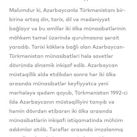
Məlumdur ki, Azərbaycanla Türkmənistanı bir-
birinə ortaq din, tarix, dil və mədəniyyət
bağlayır və bu amillər iki ölkə münasibətlərinin
möhkəm təməl üzərində qurulmasına şərait
yaradıb. Tarixi köklərə bağlı olan Azərbaycan-
Türkmənistan münasibətləri hələ sovetlər
dövründə dinamik inkişaf edib. Azərbaycan
müstəqillik əldə etdikdən sonra hər iki ölkə
arasında münasibətlər keyfiyyətcə yeni
mərhələyə qədəm qoyub, Türkmənistan 1992-ci
ildə Azərbaycanın müstəqilliyini tanıyıb və
həmin dövrdən etibarən iki ölkə arasında
münasibətlərin inkişafı istiqamətində mühüm
addımlar atılıb. Tərəflər arasında imzalanmış