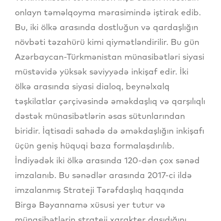
onlayn təməlqoyma mərasimində iştirak edib.
Bu, iki ölkə arasında dostluğun və qardaşlığın
növbəti təzahürü kimi qiymətləndirilir. Bu gün
Azərbaycan-Türkmənistan münasibətləri siyasi
müstəvidə yüksək səviyyədə inkişaf edir. İki
ölkə arasında siyasi dialoq, beynəlxalq
təşkilatlar çərçivəsində əməkdaşlıq və qarşılıqlı
dəstək münasibətlərin əsas sütunlarından
biridir. İqtisadi sahədə də əməkdaşlığın inkişafı
üçün geniş hüquqi baza formalaşdırılıb.
İndiyədək iki ölkə arasında 120-dən çox sənəd
imzalanıb. Bu sənədlər arasında 2017-ci ildə
imzalanmış Strateji Tərəfdaşlıq haqqında
Birgə Bəyannamə xüsusi yer tutur və
münasibətlərin strateji xarakter daşıdığını