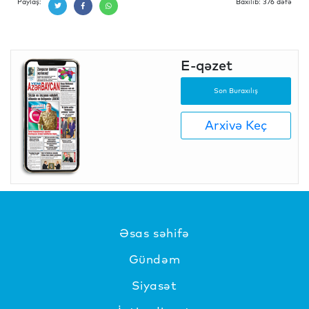
Paylaş:
Baxılıb: 376 dəfə
E-qəzet
Son Buraxılış
Arxivə Keç
Əsas səhifə
Gündəm
Siyasət