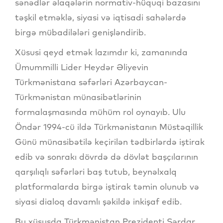
sənədlər əlaqələrin normativ-hüquqi bazasını
təşkil etməklə, siyasi və iqtisadi sahələrdə
birgə mübadilələri genişləndirib.
Xüsusi qeyd etmək lazımdır ki, zamanında
Ümummilli Lider Heydər Əliyevin
Türkmənistana səfərləri Azərbaycan-
Türkmənistan münasibətlərinin
formalaşmasında mühüm rol oynayıb. Ulu
Öndər 1994-cü ildə Türkmənistanın Müstəqillik
Günü münasibətilə keçirilən tədbirlərdə iştirak
edib və sonrakı dövrdə də dövlət başçılarının
qarşılıqlı səfərləri baş tutub, beynəlxalq
platformalarda birgə iştirak təmin olunub və
siyasi dialoq davamlı şəkildə inkişaf edib.
Bu xüsusda Türkmənistan Prezidenti Sərdar