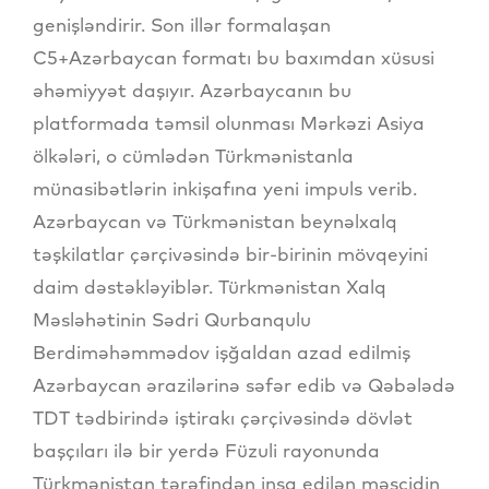
genişləndirir. Son illər formalaşan
C5+Azərbaycan formatı bu baxımdan xüsusi
əhəmiyyət daşıyır. Azərbaycanın bu
platformada təmsil olunması Mərkəzi Asiya
ölkələri, o cümlədən Türkmənistanla
münasibətlərin inkişafına yeni impuls verib.
Azərbaycan və Türkmənistan beynəlxalq
təşkilatlar çərçivəsində bir-birinin mövqeyini
daim dəstəkləyiblər. Türkmənistan Xalq
Məsləhətinin Sədri Qurbanqulu
Berdiməhəmmədov işğaldan azad edilmiş
Azərbaycan ərazilərinə səfər edib və Qəbələdə
TDT tədbirində iştirakı çərçivəsində dövlət
başçıları ilə bir yerdə Füzuli rayonunda
Türkmənistan tərəfindən inşa edilən məscidin