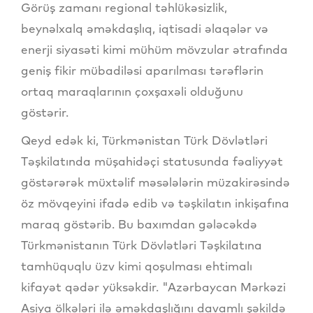
Görüş zamanı regional təhlükəsizlik,
beynəlxalq əməkdaşlıq, iqtisadi əlaqələr və
enerji siyasəti kimi mühüm mövzular ətrafında
geniş fikir mübadiləsi aparılması tərəflərin
ortaq maraqlarının çoxşaxəli olduğunu
göstərir.
Qeyd edək ki, Türkmənistan Türk Dövlətləri
Təşkilatında müşahidəçi statusunda fəaliyyət
göstərərək müxtəlif məsələlərin müzakirəsində
öz mövqeyini ifadə edib və təşkilatın inkişafına
maraq göstərib. Bu baxımdan gələcəkdə
Türkmənistanın Türk Dövlətləri Təşkilatına
tamhüquqlu üzv kimi qoşulması ehtimalı
kifayət qədər yüksəkdir. "Azərbaycan Mərkəzi
Asiya ölkələri ilə əməkdaşlığını davamlı şəkildə