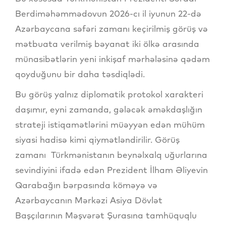
Berdiməhəmmədovun 2026-cı il iyunun 22-də
Azərbaycana səfəri zamanı keçirilmiş görüş və
mətbuata verilmiş bəyanat iki ölkə arasında
münasibətlərin yeni inkişaf mərhələsinə qədəm
qoyduğunu bir daha təsdiqlədi.
Bu görüş yalnız diplomatik protokol xarakteri
daşımır, eyni zamanda, gələcək əməkdaşlığın
strateji istiqamətlərini müəyyən edən mühüm
siyasi hadisə kimi qiymətləndirilir. Görüş
zamanı Türkmənistanın beynəlxalq uğurlarına
sevindiyini ifadə edən Prezident İlham Əliyevin
Qarabağın bərpasında köməyə və
Azərbaycanın Mərkəzi Asiya Dövlət
Başçılarının Məşvərət Şurasına tamhüquqlu