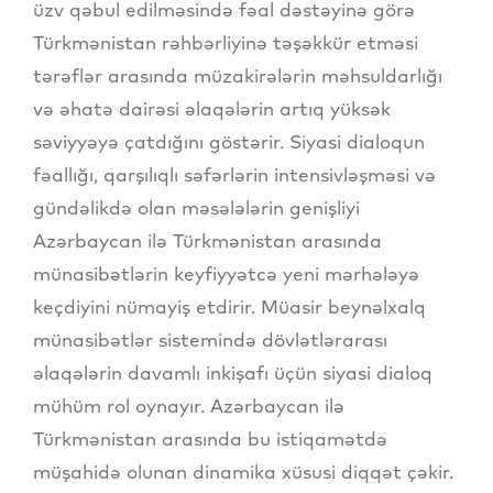
üzv qəbul edilməsində fəal dəstəyinə görə
Türkmənistan rəhbərliyinə təşəkkür etməsi
tərəflər arasında müzakirələrin məhsuldarlığı
və əhatə dairəsi əlaqələrin artıq yüksək
səviyyəyə çatdığını göstərir. Siyasi dialoqun
fəallığı, qarşılıqlı səfərlərin intensivləşməsi və
gündəlikdə olan məsələlərin genişliyi
Azərbaycan ilə Türkmənistan arasında
münasibətlərin keyfiyyətcə yeni mərhələyə
keçdiyini nümayiş etdirir. Müasir beynəlxalq
münasibətlər sistemində dövlətlərarası
əlaqələrin davamlı inkişafı üçün siyasi dialoq
mühüm rol oynayır. Azərbaycan ilə
Türkmənistan arasında bu istiqamətdə
müşahidə olunan dinamika xüsusi diqqət çəkir.