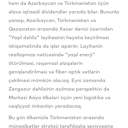
həm də Azərbaycan və Türkmənistan üçün
əlavə iqtisadi dividendlər yarada bilər. Bununla
yanaşı, Azərbaycan, Türkmənistan və
Qazaxıstan arasında Xəzər dənizi üzərindən
"Yaşıl dəhliz" layihəsinin həyata keçirilməsi
istiqamətində də işlər aparılır. Layihənin
reallaşması nəticəsində "yaşıl enerji"
ötürülməsi, rəqəmsal əlaqələrin
genişləndirilməsi və fiber-optik xətlərin
çəkilməsi mümkün olacaq. Eyni zamanda
Zəngəzur dəhlizinin açılması perspektivi də
Mərkəzi Asiya ölkələri üçün yeni logistika və
nəqliyyat imkanları yaradacaq.
Bu gün ölkəmizlə Türkmənistan arasında
münasibətlər strateji tərəfdaşlıq səviyyəsinə