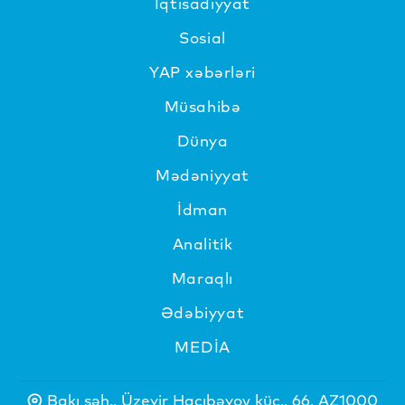
İqtisadiyyat
Sosial
YAP xəbərləri
Müsahibə
Dünya
Mədəniyyat
İdman
Analitik
Maraqlı
Ədəbiyyat
MEDİA
Bakı şəh., Üzeyir Hacıbəyov küç., 66, AZ1000