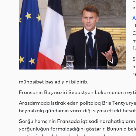
e
A
D
C
m
f
S
a
r
münasibət bəslədiyini bildirib.
Fransanın Baş naziri Sebastyən Lökornünün reytin
Araşdırmada iştirak edən politoloq Bris Tentyurye
beynəlxalq gündəmin yaratdığı siyasi effekt hesab
Sorğu həmçinin Fransada iqtisadi narahatlıqların
yorğunluğun formalaşdığını göstərir. Bununla belə