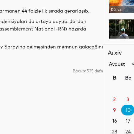
rmanən 44 faizlə ilk sırada qərarlaşıb.
Dünya
 tendensiyaları da ortaya qoyub. Jordan
ı (Rassemblement National -RN) hazırda
Maraqlı
isey Sarayına gəlməsindən məmnun qalacağını
Arxiv
Dünya
Baxılıb: 525 dəfə
B
Be
2
3
Dünya
9
10
16
17
Dünya
23
24