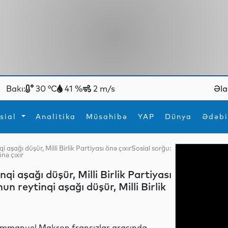
Bakı:
30 °C
41 %
2 m/s
Əla
sial
Analitika
Müsahibə
YAP
Dünya
Ədəbi
şağı düşür, Milli Birlik Partiyası önə çıxırSosial sorğu:
nə çıxır
ya
İdman
Maraqlı
İdman
Yeni texnologiyalar
 aşağı düşür, Milli Birlik Partiyası
 reytinqi aşağı düşür, Milli Birlik
mmanuel Makron fransızlar arasında