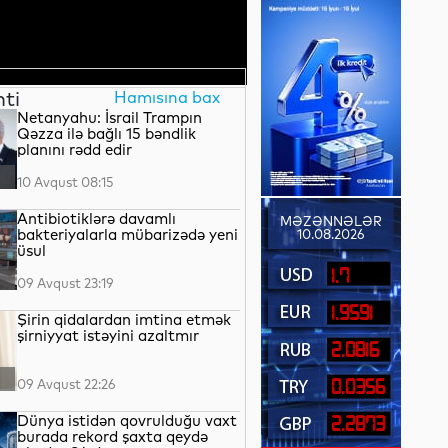
nti
Hamısına bax
Netanyahu: İsrail Trampın
Qəzza ilə bağlı 15 bəndlik
planını rədd edir
10 Avqust 08:15
Antibiotiklərə davamlı
MƏZƏNNƏLƏR
bakteriyalarla mübarizədə yeni
10.08.2026
üsul
1.7
09 Avqust 23:19
1.9591
Şirin qidalardan imtina etmək
şirniyyat istəyini azaltmır
2.0816
09 Avqust 22:26
0.0356
Dünya istidən qovrulduğu vaxt
2.2873
burada rekord şaxta qeydə