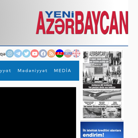
qə
AZ
RU
EN
yyat
Mədəniyyət
MEDİA
×