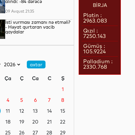
alındı: -84 dərəcə
BİRJA
09 Avqust 21:35
Platin :
2963.083
İsti vurması zamanı nə etməli?
- Həyat qurtaran vacib
Qızıl :
qaydalar
7250.143
09 Avqust 20:17
Gümüş :
105.9224
Baydenin oğlu xərçəngin
atasının sümüklərinə
Palladium :
yayıldığını açıqlayıb
2330.768
09 Avqust 19:24
Ça
Ç
Ca
C
Ş
Bolqarıstanda Dunay çayında
suyun səviyyəsi rekord həddə
1
enib
4
5
6
7
8
09 Avqust 18:49
11
12
13
14
15
Rusiya və Pakistan ilk yük
dəmir yolu marşrutunun
18
19
20
21
22
istifadəyə verilməsinə
hazırlaşır
25
26
27
28
29
09 Avqust 18:31