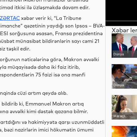
timad itkisi ilə üzləşməkdə davam edir.
ZƏRTAC
xəbər verir ki, “La Tribune
imanche” qəzetinin yaydığı son Ipsos – BVA-
Xəbər le
ESI sorğusuna əsasən, Fransa prezidentinə
üsbət münasibət bildirənlərin sayı cəmi 21
aiz təşkil edir.
Dünya
orğunun nəticələrinə görə, Makron əvvəlki
yla müqayisədə daha iki faiz itirib,
espondentlərin 75 faizi isə ona mənfi
Dünya
qində cüzi artım qeydə alıb.
 bildirib ki, Emmanuel Makron artıq
ına əvvəlki kimi dəstək qazana bilmir.
Maraqlı
 artdığını və hakimiyyətə qarşı uzunmüddətli
, bəzi nazirlərin imici hökumətin ümumi