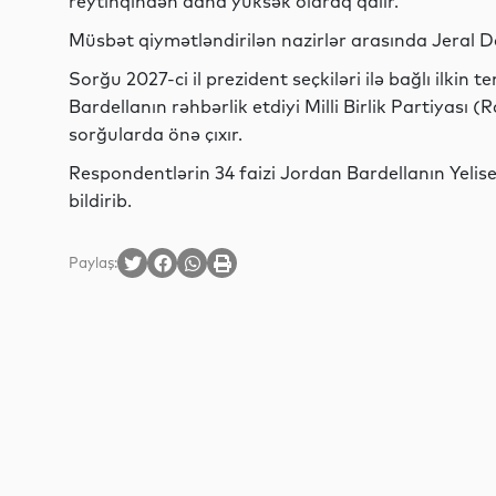
reytinqindən daha yüksək olaraq qalır.
Müsbət qiymətləndirilən nazirlər arasında Jeral Da
Sorğu 2027-ci il prezident seçkiləri ilə bağlı ilkin
Bardellanın rəhbərlik etdiyi Milli Birlik Partiyas
sorğularda önə çıxır.
Respondentlərin 34 faizi Jordan Bardellanın Yel
bildirib.
Paylaş: