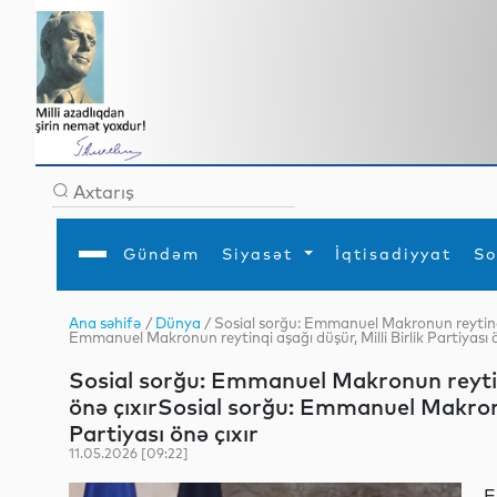
Gündəm
Siyasət
İqtisadiyyat
So
Ana səhifə
/
Dünya
/ Sosial sorğu: Emmanuel Makronun reytinqi a
Emmanuel Makronun reytinqi aşağı düşür, Milli Birlik Partiyası ö
Ana səhifə
Ədəbiyyat
Siyasət
Sosial
Dün
Gündəm
MEDİA
Xarici siyasət
Turizm
Sosial sorğu: Emmanuel Makronun reytinqi
İqtisadiyyat
Daxili siyasət
Elm
önə çıxırSosial sorğu: Emmanuel Makronun
YAP
Din
Analitika
Hadisə
Partiyası önə çıxır
Mədəniyyət
Diaspor
11.05.2026 [09:22]
Müsahibə
E