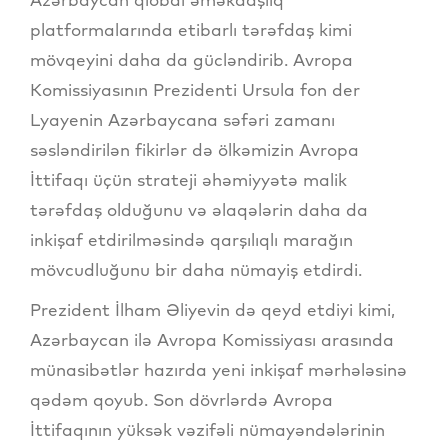
platformalarında etibarlı tərəfdaş kimi
mövqeyini daha da gücləndirib. Avropa
Komissiyasının Prezidenti Ursula fon der
Lyayenin Azərbaycana səfəri zamanı
səsləndirilən fikirlər də ölkəmizin Avropa
İttifaqı üçün strateji əhəmiyyətə malik
tərəfdaş olduğunu və əlaqələrin daha da
inkişaf etdirilməsində qarşılıqlı marağın
mövcudluğunu bir daha nümayiş etdirdi.
Prezident İlham Əliyevin də qeyd etdiyi kimi,
Azərbaycan ilə Avropa Komissiyası arasında
münasibətlər hazırda yeni inkişaf mərhələsinə
qədəm qoyub. Son dövrlərdə Avropa
İttifaqının yüksək vəzifəli nümayəndələrinin