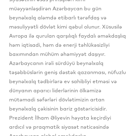
müəyyənləşdirən Azərbaycan bu gün
beynəlxalq aləmdə etibarlı tərəfdaş və
məsuliyyətli dövlət kimi qəbul olunur. Xüsusilə
Avropa ilə qurulan qarşılıqlı faydalı əməkdaşlıq
həm iqtisadi, həm də enerji təhlükəsizliyi
baxımından mühüm əhəmiyyət daşıyır.
Azərbaycanın irəli sürdüyü beynəlxalq
təşəbbüslərin geniş dəstək qazanması, nüfuzlu
beynəlxalq tədbirlərə ev sahibliyi etməsi və
dünyanın aparıcı liderlərinin ölkəmizə
mütəmadi səfərləri dövlətimizin artan
beynəlxalq çəkisinin bariz göstəricisidir.
Prezident İlham Əliyevin həyata keçirdiyi
ardıcıl və praqmatik siyasət nəticəsində
Azərbaycan qlobal əməkdaşlıq