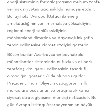
enerji sisteminin formalaşmasına mühüm töhfə
vermək niyyətini açıq şəkildə nümayiş etdirir.
Bu layihələr Avropa İttifaqı ilə enerji
əməkdaşlığının yeni mərhələyə yüksəldiyini,
regional enerji təhlükəsizliyinin
möhkəmləndirilməsinə və dayanıqlı inkişafın
təmin edilməsinə xidmət etdiyini göstərir.
Bütün bunlar Azərbaycanın beynəlxalq
münasibətlər sistemində nüfuzlu və etibarlı
tərəfdaş kimi qəbul edilməsinin təsadüfi
olmadığını göstərir. Əldə olunan uğurlar
Prezident İlham Əliyevin uzaqgörən, milli
maraqlara əsaslanan və praqmatik xarici
siyasət strategiyasının məntiqi nəticəsidir. Bu
gün Avropa İttifaqı Azərbaycanın ən böyük