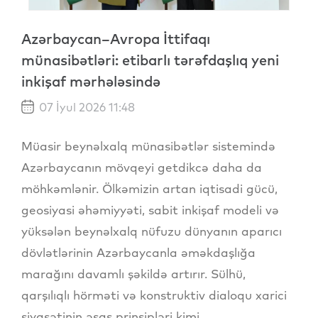
Azərbaycan–Avropa İttifaqı
münasibətləri: etibarlı tərəfdaşlıq yeni
inkişaf mərhələsində
07 İyul 2026 11:48
Müasir beynəlxalq münasibətlər sistemində
Azərbaycanın mövqeyi getdikcə daha da
möhkəmlənir. Ölkəmizin artan iqtisadi gücü,
geosiyasi əhəmiyyəti, sabit inkişaf modeli və
yüksələn beynəlxalq nüfuzu dünyanın aparıcı
dövlətlərinin Azərbaycanla əməkdaşlığa
marağını davamlı şəkildə artırır. Sülhü,
qarşılıqlı hörməti və konstruktiv dialoqu xarici
siyasətinin əsas prinsipləri kimi