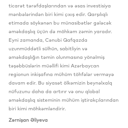
ticarət tərəfdaşlarından və əsas investisiya
mənbələrindən biri kimi çıxış edir. Qarşılıqlı
etimada söykənən bu münasibətlər gələcək
əməkdaşlıq üçün də möhkəm zəmin yaradır.
Eyni zamanda, Cənubi Qafqazda
uzunmüddətli sülhün, sabitliyin və
əməkdaşlığın təmin olunmasına yönəlmiş
təşəbbüslərin müəllifi kimi Azərbaycan
regionun inkişafına mühüm töhfələr verməyə
davam edir. Bu siyasət ölkəmizin beynəlxalq
nüfuzunu daha da artırır və onu qlobal
əməkdaşlıq sisteminin mühüm iştirakçılarından
biri kimi möhkəmləndirir.
Zərnişan Əliyeva