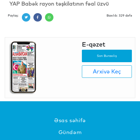
YAP Babək rayon təşkilatının fəal üzvü
Paylaş:
Baxılıb: 329 dəfə
E-qəzet
Son Buraxılış
Arxivə Keç
Əsas səhifə
Gündəm