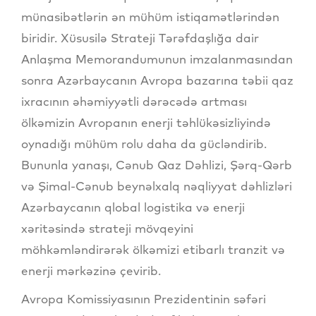
münasibətlərin ən mühüm istiqamətlərindən
biridir. Xüsusilə Strateji Tərəfdaşlığa dair
Anlaşma Memorandumunun imzalanmasından
sonra Azərbaycanın Avropa bazarına təbii qaz
ixracının əhəmiyyətli dərəcədə artması
ölkəmizin Avropanın enerji təhlükəsizliyində
oynadığı mühüm rolu daha da gücləndirib.
Bununla yanaşı, Cənub Qaz Dəhlizi, Şərq-Qərb
və Şimal-Cənub beynəlxalq nəqliyyat dəhlizləri
Azərbaycanın qlobal logistika və enerji
xəritəsində strateji mövqeyini
möhkəmləndirərək ölkəmizi etibarlı tranzit və
enerji mərkəzinə çevirib.
Avropa Komissiyasının Prezidentinin səfəri