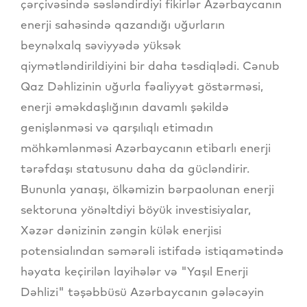
çərçivəsində səsləndirdiyi fikirlər Azərbaycanın
enerji sahəsində qazandığı uğurların
beynəlxalq səviyyədə yüksək
qiymətləndirildiyini bir daha təsdiqlədi. Cənub
Qaz Dəhlizinin uğurla fəaliyyət göstərməsi,
enerji əməkdaşlığının davamlı şəkildə
genişlənməsi və qarşılıqlı etimadın
möhkəmlənməsi Azərbaycanın etibarlı enerji
tərəfdaşı statusunu daha da gücləndirir.
Bununla yanaşı, ölkəmizin bərpaolunan enerji
sektoruna yönəltdiyi böyük investisiyalar,
Xəzər dənizinin zəngin külək enerjisi
potensialından səmərəli istifadə istiqamətində
həyata keçirilən layihələr və "Yaşıl Enerji
Dəhlizi" təşəbbüsü Azərbaycanın gələcəyin