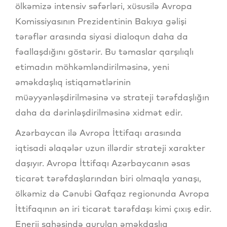
ölkəmizə intensiv səfərləri, xüsusilə Avropa
Komissiyasının Prezidentinin Bakıya gəlişi
tərəflər arasında siyasi dialoqun daha da
fəallaşdığını göstərir. Bu təmaslar qarşılıqlı
etimadın möhkəmləndirilməsinə, yeni
əməkdaşlıq istiqamətlərinin
müəyyənləşdirilməsinə və strateji tərəfdaşlığın
daha da dərinləşdirilməsinə xidmət edir.
Azərbaycan ilə Avropa İttifaqı arasında
iqtisadi əlaqələr uzun illərdir strateji xarakter
daşıyır. Avropa İttifaqı Azərbaycanın əsas
ticarət tərəfdaşlarından biri olmaqla yanaşı,
ölkəmiz də Cənubi Qafqaz regionunda Avropa
İttifaqının ən iri ticarət tərəfdaşı kimi çıxış edir.
Enerji sahəsində qurulan əməkdaşlıq