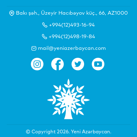
Bakı şəh., Üzeyir Hacıbəyov küç., 66, AZ1000
+994(12)493-16-94
+994(12)498-19-84
mail@yeniazerbaycan.com
© Copyright 2026.
Yeni Azərbaycan
.