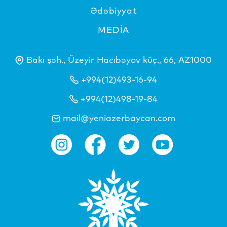
Ədəbiyyat
MEDİA
Bakı şəh., Üzeyir Hacıbəyov küç., 66, AZ1000
+994(12)493-16-94
+994(12)498-19-84
mail@yeniazerbaycan.com