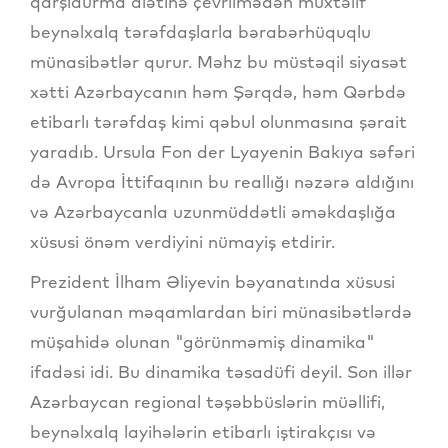
qarşıdurma alətinə çevrilmədən müxtəlif
beynəlxalq tərəfdaşlarla bərabərhüquqlu
münasibətlər qurur. Məhz bu müstəqil siyasət
xətti Azərbaycanın həm Şərqdə, həm Qərbdə
etibarlı tərəfdaş kimi qəbul olunmasına şərait
yaradıb. Ursula Fon der Lyayenin Bakıya səfəri
də Avropa İttifaqının bu reallığı nəzərə aldığını
və Azərbaycanla uzunmüddətli əməkdaşlığa
xüsusi önəm verdiyini nümayiş etdirir.
Prezident İlham Əliyevin bəyanatında xüsusi
vurğulanan məqamlardan biri münasibətlərdə
müşahidə olunan "görünməmiş dinamika"
ifadəsi idi. Bu dinamika təsadüfi deyil. Son illər
Azərbaycan regional təşəbbüslərin müəllifi,
beynəlxalq layihələrin etibarlı iştirakçısı və