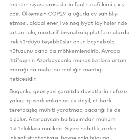
mühüm siyasi proseslərin fəal tərəfi kimi çıxış
edir. Ölkəmizin COP29-a uğurla ev sahibliyi
etməsi, qlobal enerji və nəqliyyat layihələrində
artan rolu, müxtəlif beynəlxalq platformalarda
irəli sürdüyü təşəbbüslər onun beynəlxalq
nüfuzunu daha da möhkəmləndirib. Avropa
İttifaqının Azərbaycanla münasibətlərə artan
marağı da məhz bu reallığın məntiqi
nəticəsidir.
Bugünkü geosiyasi şəraitdə dövlətlərin nüfuzu
yalnız iqtisadi imkanları ilə deyil, etibarlı
tərəfdaşlıq mühiti yaratmaq bacarığı ilə də
ölçülür. Azərbaycan bu baxımdan mühüm
üstünlüklərə malikdir. Siyasi sabitlik, ardıcıl
inkişaf strategiyası, beynəlxalq hüquqa