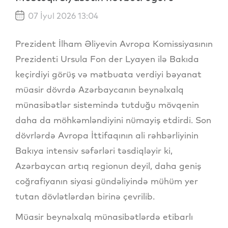
07 İyul 2026 13:04
Prezident İlham Əliyevin Avropa Komissiyasının
Prezidenti Ursula Fon der Lyayen ilə Bakıda
keçirdiyi görüş və mətbuata verdiyi bəyanat
müasir dövrdə Azərbaycanın beynəlxalq
münasibətlər sistemində tutduğu mövqenin
daha da möhkəmləndiyini nümayiş etdirdi. Son
dövrlərdə Avropa İttifaqının ali rəhbərliyinin
Bakıya intensiv səfərləri təsdiqləyir ki,
Azərbaycan artıq regionun deyil, daha geniş
coğrafiyanın siyasi gündəliyində mühüm yer
tutan dövlətlərdən birinə çevrilib.
Müasir beynəlxalq münasibətlərdə etibarlı