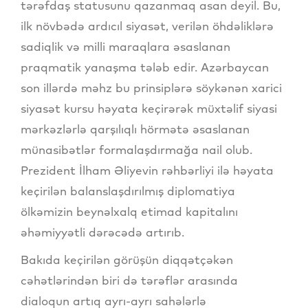
tərəfdaş statusunu qazanmaq asan deyil. Bu,
ilk növbədə ardıcıl siyasət, verilən öhdəliklərə
sadiqlik və milli maraqlara əsaslanan
praqmatik yanaşma tələb edir. Azərbaycan
son illərdə məhz bu prinsiplərə söykənən xarici
siyasət kursu həyata keçirərək müxtəlif siyasi
mərkəzlərlə qarşılıqlı hörmətə əsaslanan
münasibətlər formalaşdırmağa nail olub.
Prezident İlham Əliyevin rəhbərliyi ilə həyata
keçirilən balanslaşdırılmış diplomatiya
ölkəmizin beynəlxalq etimad kapitalını
əhəmiyyətli dərəcədə artırıb.
Bakıda keçirilən görüşün diqqətçəkən
cəhətlərindən biri də tərəflər arasında
dialoqun artıq ayrı-ayrı sahələrlə