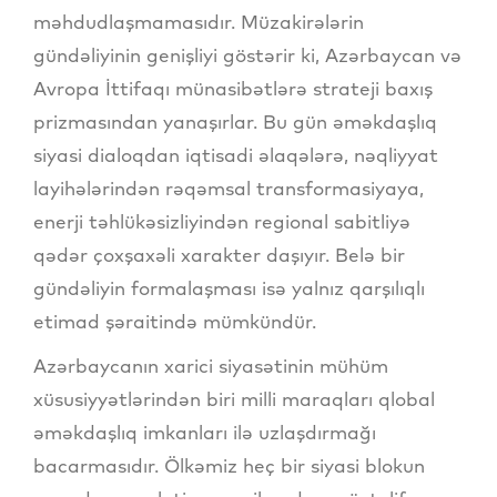
məhdudlaşmamasıdır. Müzakirələrin
gündəliyinin genişliyi göstərir ki, Azərbaycan və
Avropa İttifaqı münasibətlərə strateji baxış
prizmasından yanaşırlar. Bu gün əməkdaşlıq
siyasi dialoqdan iqtisadi əlaqələrə, nəqliyyat
layihələrindən rəqəmsal transformasiyaya,
enerji təhlükəsizliyindən regional sabitliyə
qədər çoxşaxəli xarakter daşıyır. Belə bir
gündəliyin formalaşması isə yalnız qarşılıqlı
etimad şəraitində mümkündür.
Azərbaycanın xarici siyasətinin mühüm
xüsusiyyətlərindən biri milli maraqları qlobal
əməkdaşlıq imkanları ilə uzlaşdırmağı
bacarmasıdır. Ölkəmiz heç bir siyasi blokun