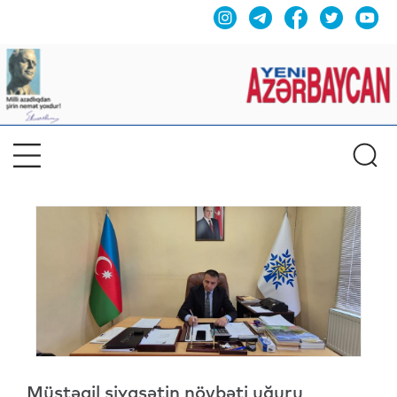
Müstəqil siyasətin növbəti uğuru