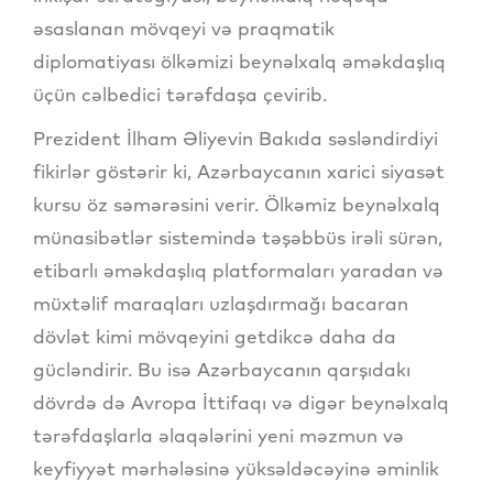
əsaslanan mövqeyi və praqmatik
diplomatiyası ölkəmizi beynəlxalq əməkdaşlıq
üçün cəlbedici tərəfdaşa çevirib.
Prezident İlham Əliyevin Bakıda səsləndirdiyi
fikirlər göstərir ki, Azərbaycanın xarici siyasət
kursu öz səmərəsini verir. Ölkəmiz beynəlxalq
münasibətlər sistemində təşəbbüs irəli sürən,
etibarlı əməkdaşlıq platformaları yaradan və
müxtəlif maraqları uzlaşdırmağı bacaran
dövlət kimi mövqeyini getdikcə daha da
gücləndirir. Bu isə Azərbaycanın qarşıdakı
dövrdə də Avropa İttifaqı və digər beynəlxalq
tərəfdaşlarla əlaqələrini yeni məzmun və
keyfiyyət mərhələsinə yüksəldəcəyinə əminlik