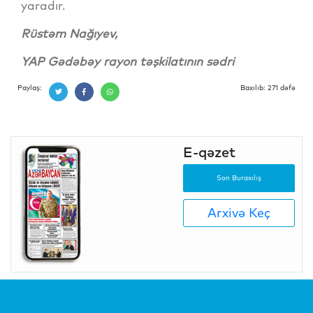
yaradır.
Rüstəm Nağıyev,
YAP Gədəbəy rayon təşkilatının sədri
Paylaş:
Baxılıb: 271 dəfə
E-qəzet
Son Buraxılış
Arxivə Keç