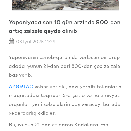
Yaponiyada son 10 gün ərzində 800-dən
artıq zəlzələ qeydə alınıb
03 İyul 2025 11:29
Yaponiyanın cənub-qərbində yerləşən bir qrup
adada iyunun 21-dən bəri 800-dən çox zəlzələ
baş verib.
AZƏRTAC
xəbər verir ki, bəzi yeraltı təkanların
maqnitudası təqribən 5-ə çatıb və hakimiyyət
orqanları yeni zəlzələlərin baş verəcəyi barədə
xəbərdarlıq ediblər.
Bu, iyunun 21-dən etibarən Kodakarajima