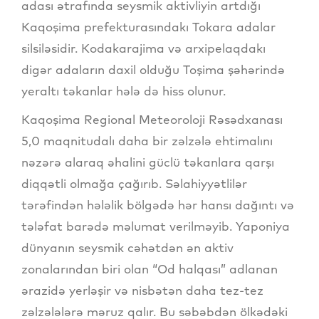
adası ətrafında seysmik aktivliyin artdığı
Kaqoşima prefekturasındakı Tokara adalar
silsiləsidir. Kodakarajima və arxipelaqdakı
digər adaların daxil olduğu Toşima şəhərində
yeraltı təkanlar hələ də hiss olunur.
Kaqoşima Regional Meteoroloji Rəsədxanası
5,0 maqnitudalı daha bir zəlzələ ehtimalını
nəzərə alaraq əhalini güclü təkanlara qarşı
diqqətli olmağa çağırıb. Səlahiyyətlilər
tərəfindən hələlik bölgədə hər hansı dağıntı və
tələfat barədə məlumat verilməyib. Yaponiya
dünyanın seysmik cəhətdən ən aktiv
zonalarından biri olan “Od halqası” adlanan
ərazidə yerləşir və nisbətən daha tez-tez
zəlzələlərə məruz qalır. Bu səbəbdən ölkədəki