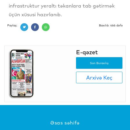
infrastruktur yeraltı təkanlara tab gətirmək
üçün xüsusi hazırlanıb.
Paylaş:
Baxılıb: 466 dəfə
E-qəzet
Son Buraxılış
Arxivə Keç
Əsas səhifə