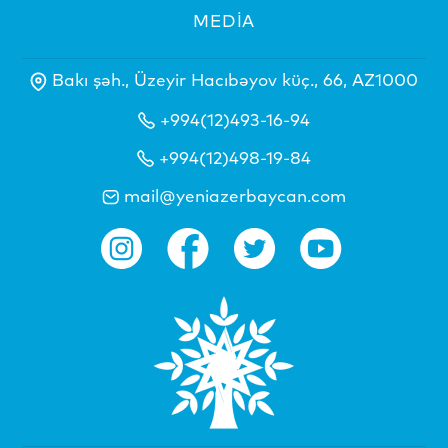
MEDİA
Bakı şəh., Üzeyir Hacıbəyov küç., 66, AZ1000
+994(12)493-16-94
+994(12)498-19-84
mail@yeniazerbaycan.com