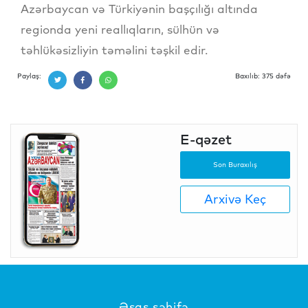
Azərbaycan və Türkiyənin başçılığı altında
regionda yeni reallıqların, sülhün və
təhlükəsizliyin təməlini təşkil edir.
Paylaş:
Baxılıb: 375 dəfə
E-qəzet
Son Buraxılış
Arxivə Keç
Əsas səhifə