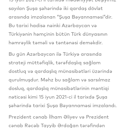
sayılan Şuşa şəhərində iki qardaş dövlət
arasında imzalanan “Şuşa Bəyannaməsi”dir.
Bu tarixi hadisə nəinki Azərbaycan və
Türkiyənin həmçinin bütün Türk dünyasının
həmrəylik təməli və təntənəsi deməkdir.
Bu gün Azərbaycan ilə Türkiyə arasında
strateji müttəfiqlik, tərəfdaşlıq sağlam
dostluq və qardaşlıq münasibətləri üzərində
qurulmuşdur. Məhz bu sağlam və sarsılmaz
dosluq, qardaşlıq münasibətlərinin məntiqi
nəticəsi kimi 15 iyun 2021-ci il tarixdə Şuşa
şəhərində tarixi Şuşa Bəyannaməsi imzalandı.
Prezident cənab İlham Əliyev və Prezident
cənab Rəcəb Tayyib Ərdoğan tərəfindən