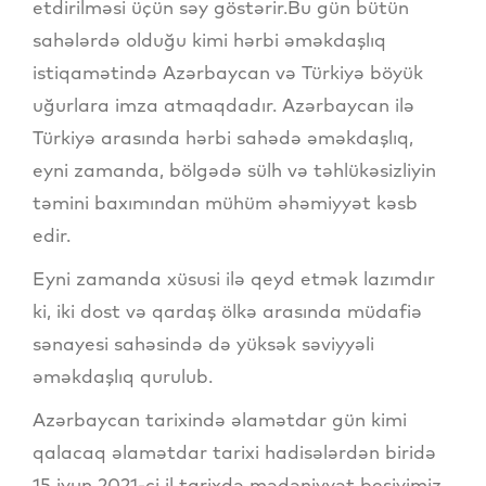
etdirilməsi üçün səy göstərir.Bu gün bütün
sahələrdə olduğu kimi hərbi əməkdaşlıq
istiqamətində Azərbaycan və Türkiyə böyük
uğurlara imza atmaqdadır. Azərbaycan ilə
Türkiyə arasında hərbi sahədə əməkdaşlıq,
eyni zamanda, bölgədə sülh və təhlükəsizliyin
təmini baxımından mühüm əhəmiyyət kəsb
edir.
Eyni zamanda xüsusi ilə qeyd etmək lazımdır
ki, iki dost və qardaş ölkə arasında müdafiə
sənayesi sahəsində də yüksək səviyyəli
əməkdaşlıq qurulub.
Azərbaycan tarixində əlamətdar gün kimi
qalacaq əlamətdar tarixi hadisələrdən biridə
15 iyun 2021-ci il tarixdə mədəniyyət beşiyimiz