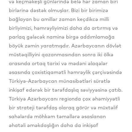
və keçməkeşli günlərində belə hər zaman biri
birlərinə dəstək olmuşlar. Bizi bir birimizə
bağlayan bu amillər zaman keçdikcə milli
birliyimizi, həmrəyliyimizi daha da artırmış və
parlaq gələcək naminə birgə addımlamağa
böyük zəmin yaratmışdır. Azərbaycanın dövlət
müstəqilliyini qazanmasından sonra iki ölkə
arasında ortaq tarixi və mədəni əlaqələr
əsasında çoxistiqamətli həmrəylik çərçivəsində
Türkiyə-Azərbaycan münasibətləri sürətlə
inkişaf edərək bir tərəfdaşlıq səviyyəsinə çatıb.
Türkiyə Azərbaycanı regionda çox əhəmiyyətli
bir strateji tərəfdaş olaraq görür və müxtəlif
sahələrdə möhkəm təməllərə əsaslanan
əhatəli əməkdaşlığın daha da inkişaf