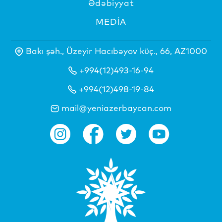
Ədəbiyyat
MEDİA
Bakı şəh., Üzeyir Hacıbəyov küç., 66, AZ1000
+994(12)493-16-94
+994(12)498-19-84
mail@yeniazerbaycan.com