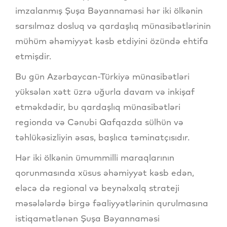
imzalanmış Şuşa Bəyannaməsi hər iki ölkənin
sarsılmaz dosluq və qardaşlıq münasibətlərinin
mühüm əhəmiyyət kəsb etdiyini özündə ehtifa
etmişdir.
Bu gün Azərbaycan-Türkiyə münasibətləri
yüksələn xətt üzrə uğurla davam və inkişaf
etməkdədir, bu qardaşlıq münasibətləri
regionda və Cənubi Qafqazda sülhün və
təhlükəsizliyin əsas, başlıca təminatçısıdır.
Hər iki ölkənin ümummilli maraqlarının
qorunmasında xüsus əhəmiyyət kəsb edən,
eləcə də regional və beynəlxalq strateji
məsələlərdə birgə fəaliyyətlərinin qurulmasına
istiqamətlənən Şuşa Bəyannaməsi