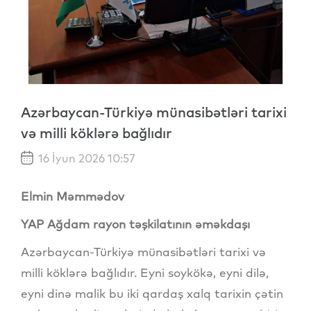
Azərbaycan-Türkiyə münasibətləri tarixi
və milli köklərə bağlıdır
16 İyun 2026 10:57
Elmin Məmmədov
YAP Ağdam rayon təşkilatının əməkdaşı
Azərbaycan-Türkiyə münasibətləri tarixi və
milli köklərə bağlıdır. Eyni soykökə, eyni dilə,
eyni dinə malik bu iki qardaş xalq tarixin çətin