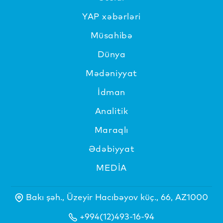
YAP xəbərləri
Müsahibə
Dünya
Mədəniyyat
İdman
Analitik
Maraqlı
Ədəbiyyat
MEDİA
Bakı şəh., Üzeyir Hacıbəyov küç., 66, AZ1000
+994(12)493-16-94