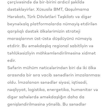
çərçivəsində də bir-birini ardıcıl şəkildə
dəstəkləyirlər. Xüsusilə BMT, Qoşulmama
Hərəkatı, Türk Dövlətləri Təşkilatı və digər
beynəlxalq platformalarda nümayiş etdirilən
qarşılıqlı dəstək ölkələrimizin strateji
maraqlarının üst-üstə düşdüyünü nümayiş
etdirir. Bu əməkdaşlıq regional sabitliyin və
təhlükəsizliyin möhkəmləndirilməsinə xidmət
edir.
Səfərin mühüm nəticələrindən biri də iki ölkə
arasında bir sıra vacib sənədlərin imzalanması
oldu. İmzalanan sənədlər siyasi, iqtisadi,
nəqliyyat, logistika, energetika, humanitar və
digər sahələrdə əməkdaşlığın daha da
genişləndirilməsinə yönəlib. Bu sənədlər