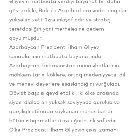
Əliyevin mətbuata verdiyi bəyanat bir daha
göstərdi ki, Bakı ilə Aşqabad arasında əlaqələr
yüksələn xətt üzrə inkişaf edir və strateji
tərəfdaşlığın yeni mərhələsinə qədəm
qoyulmuşdur.
Azərbaycan Prezidenti İlham Əliyev
cənablarının mətbuata bəyanatında
Azərbaycan-Türkmənistan münasibətlərinin
möhkəm tarixi köklərə, ortaq mədəniyyətə, dil
və mənəvi dəyərlərə əsaslandığını vurğuladı.
Dövlət başçısı qeyd etdi ki, iki ölkə arasında
siyasi dialoq ən yüksək səviyyədə qurulub və
qarşılıqlı etimada söykənən münasibətlər
bütün istiqamətlər üzrə uğurla inkişaf edir.
Ölkə Prezidenti İlham Əliyevin çıxışı zamanı