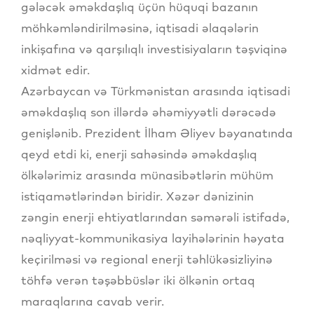
gələcək əməkdaşlıq üçün hüquqi bazanın
möhkəmləndirilməsinə, iqtisadi əlaqələrin
inkişafına və qarşılıqlı investisiyaların təşviqinə
xidmət edir.
Azərbaycan və Türkmənistan arasında iqtisadi
əməkdaşlıq son illərdə əhəmiyyətli dərəcədə
genişlənib. Prezident İlham Əliyev bəyanatında
qeyd etdi ki, enerji sahəsində əməkdaşlıq
ölkələrimiz arasında münasibətlərin mühüm
istiqamətlərindən biridir. Xəzər dənizinin
zəngin enerji ehtiyatlarından səmərəli istifadə,
nəqliyyat-kommunikasiya layihələrinin həyata
keçirilməsi və regional enerji təhlükəsizliyinə
töhfə verən təşəbbüslər iki ölkənin ortaq
maraqlarına cavab verir.