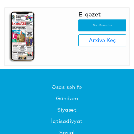
E-qəzet
Son Buraxılış
Arxivə Keç
Əsas səhifə
Gündəm
Siyasət
İqtisadiyyat
Sosial