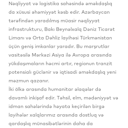
Nəqliyyat və logistika sahəsində əməkdaşlıq
da xüsusi əhəmiyyət kəsb edir. Azərbaycan
tərəfindən yaradılmış müasir nəqliyyat
infrastrukturu, Bakı Beynəlxalq Dəniz Ticarət
Limanı və Orta Dəhliz layihəsi Türkmənistan
üçün geniş imkanlar yaradır. Bu marşrutlar
vasitəsilə Mərkəzi Asiya ilə Avropa arasında
yükdaşımaların həcmi artır, regionun tranzit
potensialı güclənir və iqtisadi əməkdaşlıq yeni
məzmun qazanır.
İki ölkə arasında humanitar əlaqələr də
davamlı inkişaf edir. Təhsil, elm, mədəniyyət və
idman sahələrində həyata keçirilən birgə
layihələr xalqlarımız arasında dostluq və
qardaşlıq münasibətlərinin daha da