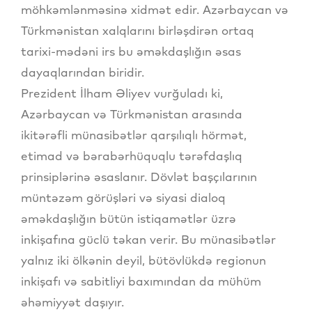
möhkəmlənməsinə xidmət edir. Azərbaycan və
Türkmənistan xalqlarını birləşdirən ortaq
tarixi-mədəni irs bu əməkdaşlığın əsas
dayaqlarından biridir.
Prezident İlham Əliyev vurğuladı ki,
Azərbaycan və Türkmənistan arasında
ikitərəfli münasibətlər qarşılıqlı hörmət,
etimad və bərabərhüquqlu tərəfdaşlıq
prinsiplərinə əsaslanır. Dövlət başçılarının
müntəzəm görüşləri və siyasi dialoq
əməkdaşlığın bütün istiqamətlər üzrə
inkişafına güclü təkan verir. Bu münasibətlər
yalnız iki ölkənin deyil, bütövlükdə regionun
inkişafı və sabitliyi baxımından da mühüm
əhəmiyyət daşıyır.