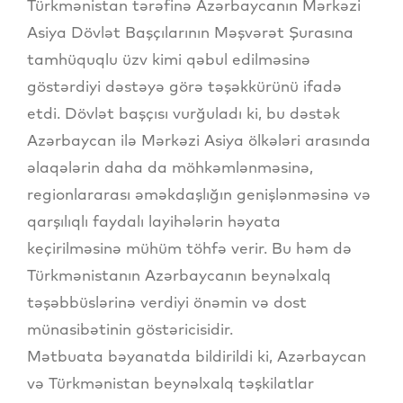
Türkmənistan tərəfinə Azərbaycanın Mərkəzi
Asiya Dövlət Başçılarının Məşvərət Şurasına
tamhüquqlu üzv kimi qəbul edilməsinə
göstərdiyi dəstəyə görə təşəkkürünü ifadə
etdi. Dövlət başçısı vurğuladı ki, bu dəstək
Azərbaycan ilə Mərkəzi Asiya ölkələri arasında
əlaqələrin daha da möhkəmlənməsinə,
regionlararası əməkdaşlığın genişlənməsinə və
qarşılıqlı faydalı layihələrin həyata
keçirilməsinə mühüm töhfə verir. Bu həm də
Türkmənistanın Azərbaycanın beynəlxalq
təşəbbüslərinə verdiyi önəmin və dost
münasibətinin göstəricisidir.
Mətbuata bəyanatda bildirildi ki, Azərbaycan
və Türkmənistan beynəlxalq təşkilatlar