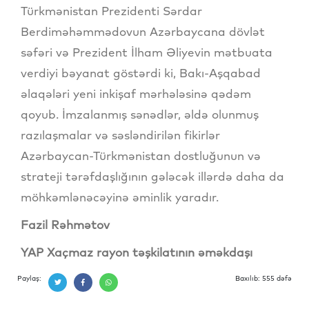
Türkmənistan Prezidenti Sərdar
Berdiməhəmmədovun Azərbaycana dövlət
səfəri və Prezident İlham Əliyevin mətbuata
verdiyi bəyanat göstərdi ki, Bakı-Aşqabad
əlaqələri yeni inkişaf mərhələsinə qədəm
qoyub. İmzalanmış sənədlər, əldə olunmuş
razılaşmalar və səsləndirilən fikirlər
Azərbaycan-Türkmənistan dostluğunun və
strateji tərəfdaşlığının gələcək illərdə daha da
möhkəmlənəcəyinə əminlik yaradır.
Fazil Rəhmətov
YAP Xaçmaz rayon təşkilatının əməkdaşı
Paylaş:
Baxılıb: 555 dəfə